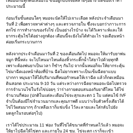
เหมือนกันทุกคนเสมอไป ขึ้นอยู่กับปัจจัยหลายๆอย่าง แต่ของเราทำ
ประมาณนี้
ก่อนเริ่มขั้นตอนใดๆ หมอจะนัดให้ไปเจาะเลือด หลังประจำเดือนมา
วันที่ 2 เพื่อตรวจหาค่าต่างๆ และตรวจภายใน ซึ่งจะบอกว่าภาวะการ
ตกไข่ การทำงานของรังไข่ เป็นอย่างไรบ้าง จะได้วิเคราะห์และให้
ากระตุ้นไข่ได้อย่างถูกต้อง เดือนนี้จะยังไม่ได้ทำอะไร รอเดือนหน้า
ค่อยเริ่มกระบวนการ
หลังจากประจำเดือนมาวันที่ 2 ของเดือนถัดไป หมอจะให้มารับยาพ่น
จมูก ทีนี้หล่ะ จะไปไหนมาไหนต้องหิ้วกระติ๊กน้ำใส่ยาไปด้วยทุกที
เพราะต้องพ่นยาเป็นเวลา ก็ขำๆ กันไป จากนั้นหมอก็จะให้ยากระตุ้น
ไข่มาฉีดเองหน้าท้องที่บ้าน ฉีดไม่ยากเพราะเป็นเข็มฉีดยาแบบ
ปากกา หมุนยาให้ได้ปริมาณที่หมอกำหนดให้เราฉีด แล้วก็กดเหมือน
ดินสอกด ประมาณ 9-10 วัน แต่ระหว่างการฉีดยาหมอจะนัดไปตรวจ
การจำนวนไข่ในรังไข่บ่อยๆ ว่าร่างกายตอบสนองกับยาดีไหม ได้ไข่
จำนวนกี่ฟอง (ปกติในแต่ละเดือนไข่จะสุกและตก 1 ใบ แต่คนไข้ IVF
จำเป็นต้องมีไข่จำนวนมากและคุณภาพดี แบบว่าเจ็บตัวครั้งเดียวได้
ไข่ไว้ผสมมากๆ ถ้าเหลือเราก็แช่แข็ง ไว้ละลายและใส่กลับไปยัง
มดลูกในรอบต่อๆไป)
เราได้ไข่ประมาณ 11 ฟอง วันที่ไข่ได้ขนาดที่กำหนดไว้แล้ว หมอจะ
ห้ยาไปฉีดให้ไข่ตก และภายใน 24 ชม. ไข่จะตก เราก็จะเข้า