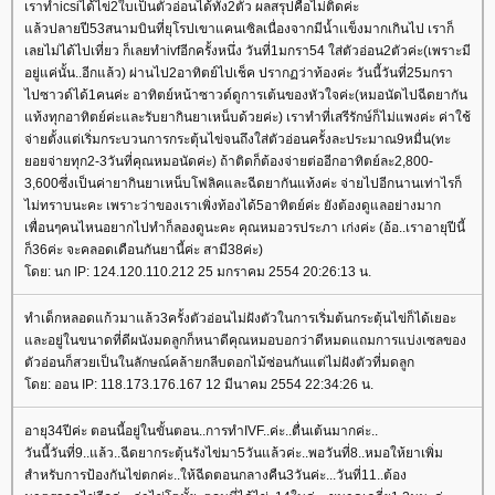
เราทำicsiได้ไข่2ใบเป็นตัวอ่อนได้ทั้ง2ตัว ผลสรุปคือไม่ติดค่ะ
ล้วปลายปี53สนามบินที่ยุโรปเขาแคนเซิลเนื่องจากมีน้ำเเข็งมากเกินไป เราก็
เลยไม่ได้ไปเที่ยว ก็เลยทำivfอีกครั้งหนึ่ง วันที่1มกรา54 ใส่ตัวอ่อน2ตัวค่ะ(เพราะมี
อยู่แค่นั้น..อีกแล้ว) ผ่านไป2อาทิตย์ไปเช็ค ปรากฏว่าท้องค่ะ วันนี้วันที่25มกรา
ไปซาวด์ได้1คนค่ะ อาทิตย์หน้าซาวด์ดูการเต้นของหัวใจค่ะ(หมอนัดไปฉีดยากัน
ท้งทุกอาทิตย์ค่ะและรับยากินยาเหน็บด้วยค่ะ) เราทำที่เสรีรักษ์ก็ไม่แพงค่ะ ค่าใช้
จ่ายตั้งแต่เริ่มกระบวนการกระตุ้นไข่จนถึงใส่ตัวอ่อนครั้งละประมาณ9หมื่น(ทะ
อยจ่ายทุก2-3วันที่คุณหมอนัดค่ะ) ถ้าติดก็ต้องจ่ายต่ออีกอาทิตย์ละ2,800-
3,600ซึ่งเป็นค่ายากินยาเหน็บโฟลิคและฉีดยากันแท้งค่ะ จ่ายไปอีกนานเท่าไรก็
ไม่ทราบนะคะ เพราะว่าของเราเพิ่งท้องได้5อาทิตย์ค่ะ ยังต้องดูแลอย่างมาก
เพื่อนๆคนไหนอยากไปทำก็ลองดูนะคะ คุณหมอวรประภา เก่งค่ะ (อ้อ..เราอายุปีนี้
ก็36ค่ะ จะคลอดเดือนกันยานี้ค่ะ สามี38ค่ะ)
ดย: นก IP: 124.120.110.212 25 มกราคม 2554 20:26:13 น.
ทำเด็กหลอดแก้วมาแล้ว3ครั้งตัวอ่อนไม่ฝังตัวในการเริ่มต้นกระตุ้นไข่ก็ได้เยอะ
ละอยู่ในขนาดที่ดีผนังมดลูกก็หนาดีคุณหมอบอกว่าดีหมดแถมการแบ่งเซลของ
ตัวอ่อนก็สวยเป็นในลักษณ์คล้ายกลีบดอกไม้ซ่อนกันแต่ไม่ฝังตัวที่มดลูก
ดย: ออน IP: 118.173.176.167 12 มีนาคม 2554 22:34:26 น.
อายุ34ปีค่ะ ตอนนี้อยู่ในขั้นตอน..การทำIVF..ค่ะ..ตื่นเต้นมากค่ะ..
วันนี้วันที่9..แล้ว..ฉีดยากระตุ้นรังไข่มา5วันแล้วค่ะ..พอวันที่8..หมอให้ยาเพิ่ม
สำหรับการป้องกันไข่ตกค่ะ..ให้ฉีดตอนกลางคืน3วันค่ะ...วันที่11..ต้อง