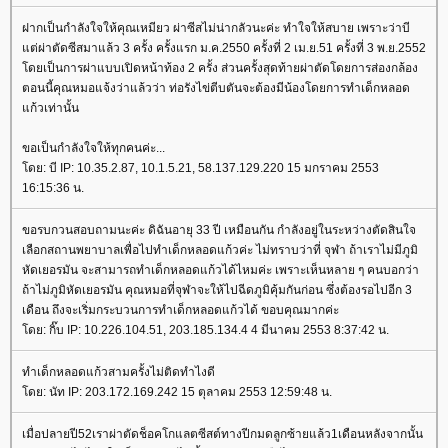
ฝากเป็นกำลังใจให้คุณเหมียว ผ่าซีสไม่น่ากลัวนะค่ะ ทำใจให้สบาย เพราะว่าบี
ต่ผ่าตัดซีสมาแล้ว 3 ครั้ง ครั้งแรก ม.ค.2550 ครั้งที่ 2 เม.ย.51 ครั้งที่ 3 พ.ย.2552
ดยเป็นการผ่าแบบเปิดหน้าท้อง 2 ครั้ง ส่วนครั้งสุดท้ายผ่าตัดโดยการส่องกล้อง
ตอนนี้คุณหมอแจ้งว่าแล้วว่า ท่อรังไข่ตีบตันจะต้องมีน้องโดยการทำเด็กหลอด
ก้วเท่านั้น
ขอเป็นกำลังใจให้ทุกคนค่ะ...
ดย: บี IP: 10.35.2.87, 10.1.5.21, 58.137.129.220 15 มกราคม 2553
16:15:36 น.
ขอรบกวนสอบถามนะค่ะ ดิฉันอายุ 33 ปี เหมือนกัน กำลังอยู่ในระหว่างตัดสินใจ
เลือกสถานพยาบาลเพื่อไปทำเด็กหลอดแก้วค่ะ ไม่ทราบว่าที่ จุฬา ถ้าเราไม่มีภูมิ
หัดเยอรมัน จะสามารถทำเด็กหลอดแก้วได้ไหมค่ะ เพราะเห็นหลาย ๆ คนบอกว่า
ถ้าไม่ภูมิหัดเยอรมัน คุณหมอที่จุฬาจะให้ไปฉีดภูมิคุ้มกันก่อน ซึ่งต้องรอไปอีก 3
เดือน ถึงจะเริ่มกระบวนการทำเด็กหลอดแก้วได้ ขอบคุณมากค่ะ
ดย: กิ๊บ IP: 10.226.104.51, 203.185.134.4 4 มีนาคม 2553 8:37:42 น.
ทำเด็กหลอดแก้วสามครั้งไม่ติดทำไงดี
ดย: นัท IP: 203.172.169.242 15 ตุลาคม 2553 12:59:48 น.
เมื่อปลายปี52เราผ่าตัดช็อคโกแลตซีสต์ทางปีกมดลูกซ้ายแล้ว1เดือนหลังจากนั้น