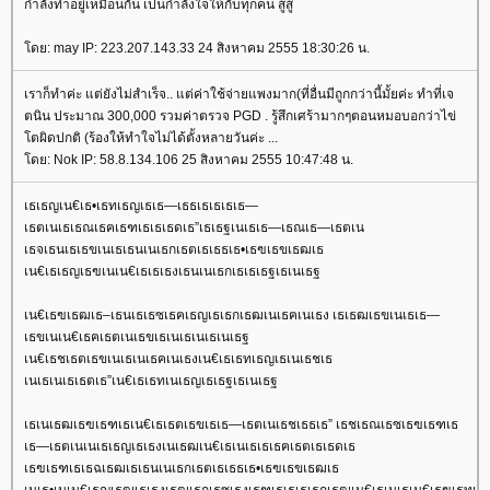
กำลังทำอยู่เหมือนกัน เป็นกำลังใจให้กับทุกคน สู้สู้
ดย: may IP: 223.207.143.33 24 สิงหาคม 2555 18:30:26 น.
เราก็ทำค่ะ แต่ยังไม่สำเร็จ.. แต่ค่าใช้จ่ายแพงมาก(ที่อื่นมีถูกกว่านี้มั้ยค่ะ ทำที่เจ
ตนิน ประมาณ 300,000 รวมค่าตรวจ PGD . รู้สึกเศร้ามากๆตอนหมอบอกว่าไข่
ตผิดปกติ (ร้องให้ทำใจไม่ได้ตั้งหลายวันค่ะ ...
ดย: Nok IP: 58.8.134.106 25 สิงหาคม 2555 10:47:48 น.
เธเธญเน€เธ•เธทเธญเธเธ—เธธเธเธเธเธ—
เธตเนเธเธณเธฅเธฑเธเธเธดเธ”เธเธฐเนเธเธ—เธณเธ—เธตเน
เธจเธนเธเธขเนเธเธนเนเธกเธตเธเธธเธ•เธฃเธขเธฒเธ
เน€เธเธญเธฃเนเน€เธเธเธงเธนเนเธกเธเธเธฐเธเนเธฐ
เน€เธฃเธฒเธ–เธนเธเธซเธฅเธญเธเธกเธฒเนเธฅเนเธง เธเธฒเธขเนเธเธ—
เธขเนเน€เธฅเธตเนเธขเธเนเธเนเธเนเธฐ
เน€เธชเธตเธขเนเธเนเธฅเนเธงเน€เธเธทเธญเธเนเธชเธ
เนเธเนเธเธตเธ”เน€เธเธทเนเธญเธเธฐเธเนเธฐ
เธเนเธฒเธฃเธฑเธเน€เธเธตเธขเธเธ—เธตเนเธชเธธเธ” เธชเธณเธซเธฃเธฑเธ
เธ—เธตเนเนเธเธญเธเธงเนเธฒเน€เธเนเธเธเธฅเธตเธเธดเธ
เธฃเธฑเธเธฉเธฒเธเธนเนเธกเธตเธเธธเธ•เธฃเธขเธฒเธ
เนเธ•เนเน€เธญเธฒเธเธงเธฒเธกเธซเธงเธฑเธเธเธเธกเธฒเน€เธเนเธเน€เธฃเธทเนเ