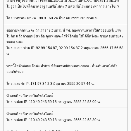
มาตรวจดูไข่อีกค่ะ..ว่าไข่โตมั้ย..ตอนนี่ได้ไข่..14ใบค่ะ..ขนาดเฉลี่ย1.2มม..ค่ะ
ไมรู้ว่าเป็นไข่ที่ได้มาตราฐานหรือไม่ค่ะ ? แล้วเมี่อไรหมดจะทำการเจาะไข..?
ดย: เพชรค่ะ IP: 74.198.9.160 24 มีนาคม 2555 20:19:40 น.
ขอถามทุกคนนะคะ ถ้าเราจ่ายเงินตามที่ รพ. ต้องการแล้วถ้าใส่ตัวอ่อนครั้งแรก
ไม่ติด แล้วตัวอ่อนยังเหลือ คุณหมอจะใส่ให้อีกมั้ย ใส่ได้กี่ครั้งคะ ช่วยตอบด้วยคะ
ขอบคุณคะ
ดย: สะบา ข่าน IP: 92.99.154.87, 92.99.154.87 2 พฤษภาคม 2555 17:56:58
น.
พรุ่งนี้ใส่ตัวอ่อนแล้วค่ะ ทำicsi ที่สินแพทย์กับหมอนภดลค่ะ ตื่นเต้นมากได้ตัว
อ่อน9ตัวค่ะ
ดย: แจงค่ะ IP: 171.97.34.2 3 มิถุนายน 2555 20:57:44 น.
หัวอกเดียวกันขอเป็นกำลังใจคะ่
ดย: หน่อย IP: 110.49.243.59 18 กรกฎาคม 2555 22:53:09 น.
หัวอกเดียวกันขอเป็นกำลังใจคะ่
ดย: หน่อย IP: 110.49.243.59 18 กรกฎาคม 2555 22:53:30 น.