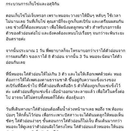
กระบวนการเก็บไข่และอสุจิกัน
ตอนเก็บไข่ไม่เจ็บหรอก เพราะหมอจะวางยาให้มึนๆ หลับๆ ใช้เวลา
ไม่นานเลย วันที่เก็บไข่ คุณสามีก็จะถูกเก็บสเปิร์ม และเตรียมผสมกัน
เลย ช่วงนี้ก็ต้องแหนบยา เพื่อให้ผนังมดลูกหนาตัว สำหรับรอการฝัง
ตัวของตัวอ่อนต่อไป และยังคงต้องแหนบไปเรื่อยๆ จนกว่าจะพ้นระยะ
อันตรายค่ะ
จากนั้นประมาณ 1 วัน พี่พยาบาลก็จะโทรมาบอกว่าเราได้ตัวอ่อนจาก
การผสมกี่ตัว ของเราได้ 8 ตัวอ่อน จากนั้น 3 วัน หมอจะนัดมาใส่ตัว
อ่อนกันเล
ที่นี่หมอจะใส่ตัวอ่อนให้ไม่เกิน 3 ตัว และไม่ให้เลือกเพศด้วยค่ะ หมอ
ต้องการให้ได้เพศเองตามธรรมชาติ ขึ้นอยู่กับความแข็งแรงของ
สเปิร์มที่ฉีดเข้าไป ที่นี้ตัวอ่อนที่เหลืออีก 5 ตัวก็ต้องถูกเก็บแช่แข็งไว้
ค่ะ แต่ตัวอ่อนที่ถูกแช่แข็ง เมื่อนำออกมาละลายแล้ว เพื่อใส่ในครั้งต่อ
ไป อาจจะได้ไม่ครบทั้งหมดก็ได้ค่ะ ต้องลุ้นเอา
วันที่เดินทางมาใส่ตัวอ่อนต้องดื่มน้ำล่วงหน้ามาเลย พอถึง รพ.ท้องจะ
ป่องๆ ให้กลั้นไว้ก่อน เพื่อกระเพาะปัสสาวะจะได้ดันมดลูกให้หมอเห็น
ชัดๆ ใส่ตัวอ่อนง่ายๆ ขั้นตอนการใส่ตัวอ่อนก็ไม่เจ็บ ตื่นเต้นมากกว่า
หมอจะให้ดูเลยว่าตัวอ่อนฝังไว้ตรงไหน ใส่ตัวอ่อนแล้วหมอจะให้นอน