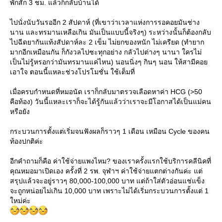
พักสัก 3 ชม. แล้วก็กลับบ้านได้
ไปนั่งนับวันรออีก 2 สัปดาห์ (ที่เขาว่าเวลาแห่งการรอคอยมันช่าง
นาน และทรมานเหลือเกิน มันเป็นแบบนี้จริงๆ) ระหว่างนั้นก็ต้องกลับ
ไปฉีดยากันแท้งสัปดาห์ละ 2 เข็ม ไม่ยกของหนัก ไม่เครียด (ทำยาก
มากอีกเหมือนกัน ก็กังวลไปซะทุกอย่าง กลัวไปต่างๆ นานา ใครไม่
เป็นไม่รู้หรอกว่ามันทรมานแค่ไหน) นอนนิ่งๆ กินๆ นอน ให้สามีคอ
เอาใจ ตอนนี้แหละช่วงโปรโมชั่น ใช้เต็มที่
เมื่อครบกำหนดที่หมอนัด เราก็กลับมาตรวจเลือดหาค่า HCG (>50
คือท้อง) วันนี้แหละเราก็จะได้รู้กันแล้วว่าเราจะมีโอกาสได้เป็นแม่คน
หรือยัง
กระบวนการตั้งแต่เริ่มจนฟังผลก็ราวๆ 1 เดือน เหมือน Cycle ของคน
ท้องปกติค่ะ
อีกคำถามก็คือ ค่าใช้จ่ายแพงไหม? ของเราครั้งแรกใช้บริการคลีนิคที่
คุณหมอมาเปิดเอง ครั้งที่ 2 รพ. จุฬาฯ ค่าใช้จ่ายแตกต่างกันค่ะ แต่
สรุปแล้วจะอยู่ราวๆ 80,000-100,000 บาท แต่ถ้าใส่ตัวอ่อนแช่แข็ง
จะถูกหน่อยไม่เกิน 10,000 บาท เพราะไม่ได้เริ่มกระบวนการตั้งแต่ 1
หม่ค่ะ