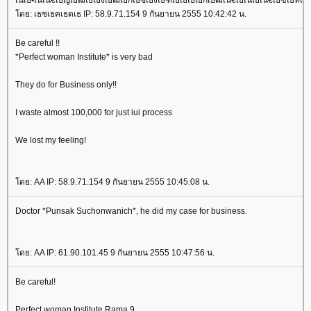
ดย: เธซเธฅเธดเธ IP: 58.9.71.154 9 กันยายน 2555 10:42:42 น.
Be careful !!
*Perfect woman Institute* is very bad
They do for Business only!!
I waste almost 100,000 for just iui process
We lost my feeling!
ดย: AA IP: 58.9.71.154 9 กันยายน 2555 10:45:08 น.
Doctor *Punsak Suchonwanich*, he did my case for business.
ดย: AA IP: 61.90.101.45 9 กันยายน 2555 10:47:56 น.
Be careful!
Perfect woman Institute Rama 9