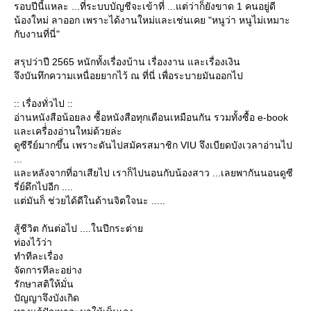
รอบปีนี้แหละ ...ที่ระบบบัญชีจะเข้าที่ ...แต่ว่าก็ยังขาด 1 คนอยู่ดี
น้องใหม่ ลาออก เพราะได้งานใหม่และเช่นเคย "หนูว่า หนูไม่เหมาะ
กับงานที่นี่"
สรุปว่าปี 2565 หนักทั้งเรื่องบ้าน เรื่องงาน และเรื่องเงิน
จึงบันทึกความเหนื่อยยากไว้ ณ ที่นี่ เพื่อระบายมันออกไป
:: เรื่องทั่วไป ::
อ่านหนังสือน้อยลง ซื้อหนังสือทุกเดือนเหมือนกัน รวมทั้งซื้อ e-book
ละเครื่่องอ่านใหม่ด้วยล่ะ
ดูซีรีย์มากขึ้น เพราะดันไปสมัครสมาชิก VIU จึงเบียดบังเวลาอ่านไป
...
ละหลังจากที่อาเสียไป เราก็ไปนอนกับน้องสาว ...เลยพากันนอนดูซี
รี่ย์ดึกไปอีก ....
ต่มันก็ ช่วยได้ดีในด้านจิตใจนะ .....
สู้ชีวิต กันต่อไป ....ในปีกระต่า
ท่องไว้ว่า
ทำทีละเรื่อง
จัดการทีละอย่าง
รักษาสติให้มั่น
ปัญญาจึงบังเกิด