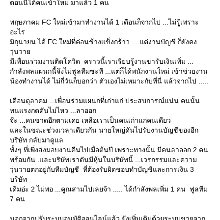
ตอนนี้ได้คนเข้าใหม่ มาแล้ว 1 คน
พฤษภาคม FC ใหม่เข้ามาทำงานได้ 1 เดือนก็จากไป ...ไม่รู้เพราะ
อะไร
มิถุนายน ได้ FC ใหม่ที่ค่อนช้างแข็งกร้าว ....แต่งานบัญชี ก็ยังคง
วุ่นวา
มีเพื่อนร่วมงานติดโควิด คราวนี้เราเรียบรู้งานขารับเงินเพิ่ม ...
กำลังพลแผนกนี้จึงไม่ฟูลทีมซะที ...แต่ก็ได้พนักงานใหม่ เข้าช่วยงาน
น้องทำงานได้ ไม่กี่วันก็บอกว่า ตัวเองไม่เหมาะกับที่นี่ แล้วจากไป .....
เดือนตุลาคม ...เพื่อนร่วมแผนกที่เก่าแก่ ประสบการณ์แน่น คนนั้น
ทนแรงกดดันไม่ไหว ...ลาออก
จ๊ะ ...คนขาดอีกตามเคย เหลือเราเป็นคนเก่าแก่คนเดียว
ละในขณะช่วงเวลาเดียวกัน นายใหญ่ดันไปรับงานบัญชีของอีก
บริษัท กลับมาดูแล
ทั้งๆ ที่เพิ่งส่งมอบงานคืนไปเมื่อต้นปี เพราะทางนั้น มีคนลาออก 2 คน
พร้อมกัน .และบริษัทเราดันมีหุ้นในบริษัทนี้ ...เวรกรรมและความ
วุ่นวายตกอยู่กับทีมบัญชี ที่ต้องรับผิดชอบทำบัญชีและการเงิน 3
บริษัท
เดิมอ่ะ 2 ไม่พอ ...คูณสามไปเลยจ้า ..... ได้กำลังพลเพิ่ม 1 คน ฟูลทีม
7 คน
นอกจากปรับระบบอนุมัติออนไลน์แล้ว ยังเพิ่มเติมด้วยระบบขายจาก