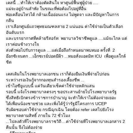
เคสนี้ ...ทำให้เราต้องตัดสินใจ หาศูนย์ฟื้นฟูผู้ป่วย ....
ม่จะอยู่บ้านลำพัง ในขณะที่พ่อต้องไปอยู่ที่อื่น
พ่อเคลื่อนไหวได้ กล้ามเนื้ออ่อนแรง ไม่พูดจา และมีปัญหาในการ
กลืน
เราเลือกศูนย์แถวพุทธมณฑลสาย 2 แน่นอน ค่าใช้จ่ายเป็นตัวเลือก
อันดับแรก
ละบรรยากาศที่คล้ายรีสอร์ท พยาบาลวิชาชีพดูแล ....แม้จะไกล แต่
เราค่อนช้างวางใจ
ส่งตัวพ่อไปรับการดูแล ....แต่เมื่อถึงกำหนดมาพบหมอ ครั้งที่ 2
อ๊อกซิเจนตก ...เอ็กซเรย์ปอดมีฝ้า ...หมอสั่งแอดมิท ICU เพื่อดูแลใกล้
ชิด
เคสเดิมในโรงพยาบาลเอกชน เราก็ต้องยืมเงินพี่จ่ายไปก่อน
ระหว่างรอเงินกู้จากกองทุนสำรองเลี้ยงชีพ ...
เข้าไอซียูแบบนี้ แค่วันเดียวเช็คค่าใช้จ่ายหลักแสน
รอบนี้ แจ้งโรงพยาบาลตรงๆ ขอประสานย้ายไปโรงพยาบาลรัฐ
ซึ่งสิทธิเบิกตรงข้าราชการบำนาญ จะทำให้เราไม่ต้องจ่ายเยอะ
ได้เพื่อนน้องชายช่วย และเพิ่งได้รู้ว่ารัฐมีโครงการ UCEP
รับผิดชอบค่าใช้จ่าย กรณีฉุกเฉิน โดยต้อง refer เคสไปยังโรง
พยาบาลตามสิทธิ์ ภายใน 72 ชั่วโมง
...ไปลงตัวที่โรงพยาบาลราชวิถี ...ค่าใช้จ่ายที่โรงพยาบาลเอกสาร 2
คืนนั้น จึงไม่ต้องจ่า