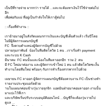
เป็นปีที่รายจ่าย มากกว่า รายได้ ...และจะต้องหาเงินไว้ใช้จ่ายต่อไป
อีก
เพื่อพ่อกับแม่ ที่อยู่เป็นกำลังใจให้เราสู้ต่อไป
:: เรื่องที่ทำงาน ::
เราย้ายมาอยู่ในสังกัดแผนกการเงินและบัญชีเต็มตัวแล้ว เริ่มปีโด
ไม่มีผู้จัดการแผนกบัญชี
FC จึงควบตำแหน่งผู้จัดการบัญชีไปด้ว
ปลายกุมภาพันธ์ น้องในทีมติดโควิด 1 คน ..เราเริ่มทำ payment
ละระบบ K Cash
มีนาคม FC คนนั้นและน้องในทีมลาออกอีก รวม 2 คน
มี FC ใหม่มาต่องาน และผู้จัดการเข้าใหม่ 1 คน แล้วติดโควิดซะงั้น
ทำงานโดยทีมใหม่ พร้อมๆ กับการทำเรื่องสรรพากรไปด้ว
เมษายน FC ลาออก ผู้จัดการแผนกบัญชีต้องควบงาน FC เป็นช่วงทำ
รายงานประชุมบอร์ดด้ว
านในแผนกค่อนข้างวุ่นวายจุกจิก แอดมินฝ่ายมาคอมลาออก งานนั้น
มาแปะไว้ที่เรา
ละบริษัทเริ่มปรับระบบอนุมัติออนไลน์ ...บัญชีก็จะต้องวุ่นวายไป
ดูแล ...