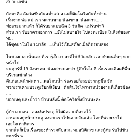
สบายใจขึ้น
ถัดมาคือ ฉัดวัคซีนกันสม่ำเสมอ แต่ก็ติดโควิดกันทั้งบ้าน
เริ่มจาก พ่อ แม่ เรา หลานชาย น้องชาย น้องสาว.....
พ่ออายุมากแล้ว ก็ได้รับยาแบบฉีด 3 วันติด แม่รับฟาวิ
ส่วนเรา รับยาตามอาการ ...ยังไม่สบายใจ ไปลงทะเบียนในลิงก์ของก
ทม.
ได้ชุดยาโมโนฯ มาอีก ....เก็บไว้เป็นสต๊อกเผื่อติดรอบสอง
นช่วงเวลานั้นเอง ที่เรารู้สึกว่า อาที่ใช้ชีวิตกลับเวลากับคนอื่นๆ หา
หน้าไป
จนศุกร์ที่ 19 สิงหาคม น้องสาวบอกว่า รู้สึกใจไม่ดี เห็นรอยเลือดที่พื้น
บริเวณซักล้าง
คืนก่อนหน้าฝนตก ...พอโดนน้ำ ร่องรอยก็เลยปรากฎขึ้นชัด
พวกเราเคาะประตูเรียกก็เงียบ ตัดสินใจโทรหาหน่วยงานที่เกี่ยวข้อง
....
บอกเหตุ และย้ำว่า บ้านหลังนี้ ติดโควิดทั้งบ้านนะคะ
กู้ภัย มาก่อน ..ลองงัดประตู ก็ไม่ผิดจากที่คาดไว้
อานอนอยู่หน้าประตู คงจากเราไปหลายวันแล้ว โดยที่พวกเราไม่
เอะใจเท่าที่ควร
จากนั้นก็เป็นเรื่องของตำรวจสืบสวน หมอนิติเวช และกู้ภัย รับไปชัน
สูตรที่ร.พ.