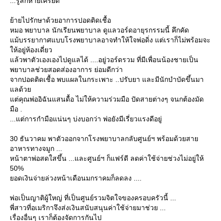
...รู้สึกหายเครียด
้ายไปรักษาด้วยอาการปอดติดเชื้อ
หมอ พยาบาล นักเรียนพยาบาล ดูแลวอร์ดอายุรกรรมนี้ คึกคัด
ม้บรรยากาศแบบโรงพยาบาลอาจทำให้ใจพ่อดิ่ง แต่เราก็ไม่พร้อมจะ
ห้อยู่ห้องเดี่ยว
ล้วพาตัวเองเองไปดูแลได้ ....อยู่วอร์ดรวม ที่มีเพื่อนน้องชายเป็น
พยาบาลช่วยสอดส่องอาการ ย่อมดีกว่า
จากปอดติดเชื้อ พบแผลในกระเพาะ ..ปรับยา และมีนักบำบัดขึ้นมา
ลด้ว
ต่คุณพ่ออิฉันแสนดื้อ ไม่ให้ความร่วมมือ ปัดสายต่างๆ จนกต้องมัด
มือ .
...แต่การกำมือแน่นๆ บ่งบอกว่า พ่อยังมีเรี่ยวแรงดีอยู่
30 ธันวาคม พาตัวออกจากโรงพยาบาลกลับศูนย์ฯ พร้อมด้วยสา
อาหารทางจมูก ...
หน้าตาพ่อสดใสขึ้น ...และศูนย์ฯ ก็แฟร์ดี ลดค่าใช้จ่ายช่วงไม่อยู่ให้
50%
อดเงินจ่ายล่วงหน้าเดือนมกราคมก็ลดลง ....
พ่อเป็นญาติผู้ใหญ่ ที่เป็นศูนย์รวมจิตใจของครอบครัวนี้ ...
พี่สาวที่อเมริกาจึงส่งเงินสนับสนุนค่าใช้จ่ายมาช่วย ...
เรื่องอื่นๆ เราก็ต้องจัดการกันไป