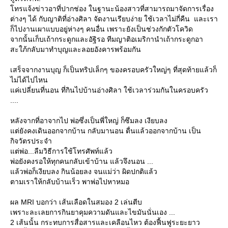
ทรแจ้งข่าวอาที่ปากช่อง ในฐานะน้องสาวที่สามารถมาจัดการเรื่อง
ต่างๆ ได้ กับญาติที่อ่างศิลา จัดงานเรียบง่าย ใช้เวลาไม่กี่คืน และเรา
ก็ไปงานเผาแบบอยู่ห่างๆ คนอื่น เพราะยังเป็นช่วงกักตัวโควิด
จากนั้นเก็บเถ้ากระดูกและอัฐิรอ ทีมญาติอเมริกานำเถ้ากระดูกอา
สะใภ้กลับมาทำบุญและลอยอังคารพร้อมกัน
เสร็จจากงานบุญ ก็เป็นทริปเล็กๆ ของครอบครัวใหญ่ๆ ที่สุดท้ายแล้วก็
ไม่ได้ไปไหน
ค่เปลี่ยนที่นอน ที่กินไปบ้านอ่างศิลา ใช้เวลาร่วมกันในครอบครัว
....
หลังจากที่อาจากไป พ่อซึ่งเป็นพี่ใหญ่ ก็ซึมลง เงียบลง
ต่ยังคงเดินออกจากบ้าน กลับมานอน ตื่นแล้วออกจากบ้าน เป็น
กิจวัตรประจำ
ต่พ่อ...ลืมวิธีการใช้โทรศัพท์แล้ว
พ่อยังคงรอให้ทุกคนกลับเข้าบ้าน แล้วจึงนอน ...
ล้วพ่อก็เงียบลง กินน้อยลง จนแม่ว่า ผิดปกติแล้ว
ตามเราให้กลับบ้านเร็ว พาพ่อไปหาหมอ
ผล MRI บอกว่า เส้นเลือดในสมอง 2 เล่นตีบ
เพราะละเลยการกินยาคุมความดันและไขมันนั่นเอง ...
2 เส้นนั้น กระทบการสื่อสารและเคลือนไหว ต้องฟื้นฟูระยะยาว