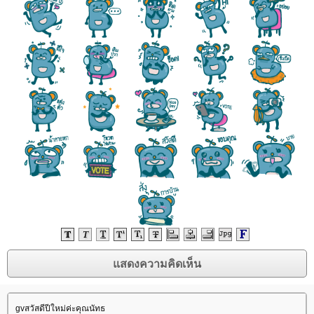
gvสวัสดีปีใหม่ค่ะคุณนัทธ