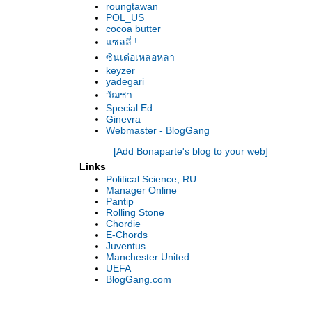
roungtawan
POL_US
cocoa butter
แซลลี่ !
ซินเด๋อเหลอหลา
keyzer
yadegari
วัฌชา
Special Ed.
Ginevra
Webmaster - BlogGang
[Add Bonaparte's blog to your web]
Links
Political Science, RU
Manager Online
Pantip
Rolling Stone
Chordie
E-Chords
Juventus
Manchester United
UEFA
BlogGang.com