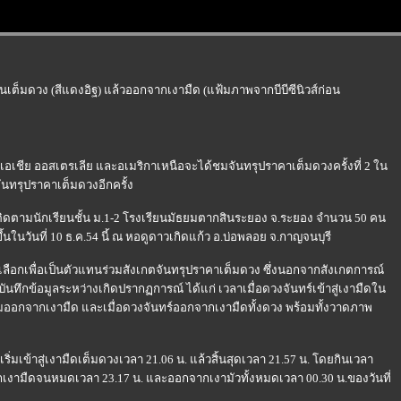
จนเต็มดวง (สีแดงอิฐ) แล้วออกจากเงามืด (แฟ้มภาพจากบีบีซีนิวส์ก่อน
งในเอเชีย ออสเตรเลีย และอเมริกาเหนือจะได้ชมจันทรุปราคาเต็มดวงครั้งที่ 2 ใน
จันทรุปราคาเต็มดวงอีกครั้ง
ิดตามนักเรียนชั้น ม.1-2 โรงเรียนมัธยมตากสินระยอง จ.ระยอง จำนวน 50 คน
นในวันที่ 10 ธ.ค.54 นี้ ณ หอดูดาวเกิดแก้ว อ.บ่อพลอย จ.กาญจนบุรี
เลือกเพื่อเป็นตัวแทนร่วมสังเกตจันทรุปราคาเต็มดวง ซึ่งนอกจากสังเกตการณ์
นทึกข้อมูลระหว่างเกิดปรากฏการณ์ ได้แก่ เวลาเมื่อดวงจันทร์เข้าสู่เงามืดใน
เริ่มออกจากเงามืด และเมื่อดวงจันทร์ออกจากเงามืดทั้งดวง พร้อมทั้งวาดภาพ
ริ่มเข้าสู่เงามืดเต็มดวงเวลา 21.06 น. แล้วสิ้นสุดเวลา 21.57 น. โดยกินเวลา
ากเงามืดจนหมดเวลา 23.17 น. และออกจากเงามัวทั้งหมดเวลา 00.30 น.ของวันที่