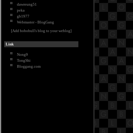
dawreung51
วิธีเลือกแก้วไวน์ ให้ได้คุณภาพ
peka
กำจัดคราบสนิมเกาะแน่นอย่างง่าย ๆ
gb1977
ด้วย มันฝรั่ง
Webmaster - BlogGang
DIY ย้อมสีดอกกุหลาบ ต้อนรับ
[Add bobobull's blog to your weblog]
วาเลนไทน์
ว่านเสน่ห์จันทร์ขาว ต้นไม้มงคล
เสริมเสน่ห์
Link
ปลูกไม้ดอกสะพรั่งบาน นานตลอดปี
Nong9
เกร็ดน่ารู้ ว่าด้วยเรื่องของ..บ่อปลา
TongShi
คาร์พ
Bloggang.com
ณ ดอยอ่างขาง ดอกนางพญาเสือ
คร่งบานสะพรั่ง งดงาม
นมัสการพระบาทพลวง ที่ เขาคิชฌ
กูฎ จ.จันทบุรี
ตรึงตา ตรึงใจ 5 สิ่งที่ไม่ควรพลาดบน
“ภูกระดึง”
"ชิเชน อิตซา" สิ่งมหัศจรรย์ของชาว
มายา อารยธรรมที่ยิ่งใหญ่กว่าคำ
ทำนายวันสิ้นโลก
ไหว้พระงาม ชมจิตรกรรมอลังการรับ