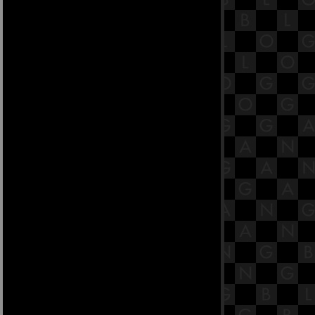
ผลการศึกษาชี้ วันพฤหัส เหมาะมีเซ็ก
ส์มากที่สุด
10 เหตุผลที่ทำให้การเป็นพ่อบ้านเป็น
ชีวิตสุดเพอร์เฟคท์
5 เคล็ดลับจัดตู้เสื้อผ้าไม่ให้รกอีกต่อ
ไป
ก่อนปลูกบ้านอ่านทางนี้!
Al Aire วิธีปลูกพืชแนวใหม่เพื่อโลก
ุคอนาคต
10 ไอเดียจัดระเบียบบ้านด้วยการ
ดัดแปลงของใช้
หน้าวัวใบ ใบไม้อมตะ
เคล็ดลับการเพิ่มมูลค่าให้บ้านก่อน
ประกาศขา
มะลิ ดอกไม้สีขาวบริสุทธิ์ ที่นิยมปลูก
ติดบ้าน
เลือกทาวน์เฮ้าส์มุมไหนให้ถูกหลักฮ
วงจุ้
5 จุดสำคัญของบ้านที่คุณไม่ควรมอง
ข้าม
มาดูกัน จัดตู้เย็นอย่างไรให้จุคุ้ม