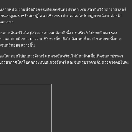
ลายหน่วยงานที่จัดกิจกรรมสังเกตจันทรุปราคา เช่น สถาบันวิจัยดาราศาสตร์
งเรียนเบญจมราชรังสฤษฏิ์ จ.ฉะเชิงเทรา ถ่ายทอดสดปรากฏการณ์จากท้องฟ้า
rit.or.th
นดวงจันทร์ไอโอ (Io) ของดาวพฤหัสบดี ซึ่ง ดร.ศรัณย์ โปษยะจินดา รอง
วพฤหัสบดีเวลา 18.22 น. ซึ่งช่วงนี้จะยังไม่สังเกตเห็นอะไร จนกระทั่งดวง
จันทร์ค่อยๆ สว่างขึ้น
งาของโลกทอดไปบนดวงจันทร์ แต่ดวงจันทร์จะไม่มืดสนิทเมื่อเกิดจันทรุปราคา
นบรรยากาศโลกไปตกกระทบบนดวงจันทร์ และจันทรุปราคาเต็มดวงครั้งต่อไปจะ