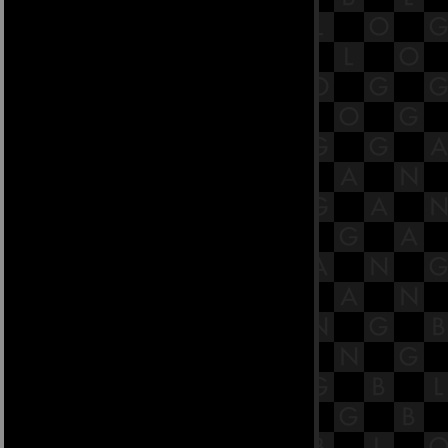
ปีใหม่ ในวัดย่านจอมทอง-
บางขุนเทียน
หนาวๆ แอ่วดูซากุระเมืองไทยที่
เชียงใหม่
บ่อน้ำขั้นบันไดที่ลึกที่สุดในอินเดี
ชนด์ เบารี
10 สุดยอดแบรนด์รองเท้าสำหรับ
ผู้ชายที่ไม่ควรพลาด
อาหารต้องห้ามในงานแต่งงาน
เปิดตำรามารยาหญิง ฉบับสามีรัก
สามีหลง
หงวเฮ้ง เลือกทรงผมให้ถูกโฉลก
ส่แหวนอย่างไรให้ถูกต้อง ตามหลัก
หราศาสตร์
วิธีเลือกสีและลายกระเบื้องให้เหมาะ
สม
ความโกรธทำลายทุกอย่าง
8 วิธีฟื้นฟูสวนสวยหลังน้ำท่วม
5 สถานที่จุดติดไฟรัก นอกเหนือจาก
ห้องนอน
4 วิธีดูแลรักษาชีวิตรัก ให้ยาวนาน