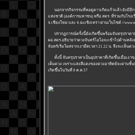
นอกจากกิจกรรมที่หอดูดาวเกิดแก้วแล้ว ยังมีอีกห
ห่งชาติ (องค์การมหาชน) หรือ สดร. ที่ร่วมกับโร
จ.เชียงใหม่ และ จ.ฉะเชิงเทรา ผ่านเว็บไซต์ //www.na
ปรากฏการณ์ครั้งนี้ยังเกิดขึ้นพร้อมจันทรุปราคาบ
ผอ.สดร.อธิบายว่าดวงจันทร์ไอโอจะเข้าไปด้านหลังดา
จันทร์เริ่มโผล่จากเงามืดเวลา 21.22 น. จึงจะเห็นดวง
ทั้งนี้ จันทรุปราคาเป็นอุปราคาที่เกิดขึ้นเมื่อเ
เต็มดวง เพราะแสงสีแดงของดวงอาทิตย์จะผ่านชั้
เกิดขึ้นในวันที่ 8 ต.ค.57