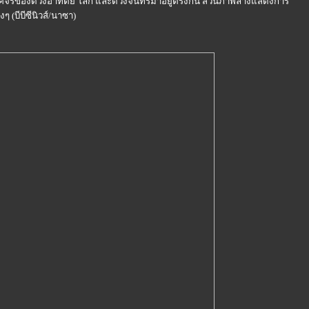
คจรของดวงอาทิตย์ โลก และดวงจันทร์มาอยู่ตรงกัน ส่วนภาพล่างแสดงการ
ๆ (บีบีซีนิวส์/นาซา)