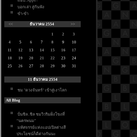
อบ..Apps!!
บอกเล่า สู่กันฟัง
ขำ-ขำ
<<
ธันวาคม 2554
>>
1
2
3
4
5
6
7
8
9
10
11
12
13
14
15
16
17
18
19
20
21
22
23
24
25
26
27
28
29
30
31
11 ธันวาคม 2554
ชม "ดวงจันทร์" เข้าสู่เงาโลก
All Blog
ปั่นชิล..ชิล ชมวิวริมฝั่งโขงที่
“นครพนม”
มหัศจรรย์แห่งแอปเปิลต่างสี
ประโยชน์ก็ดีต่างกันนะ