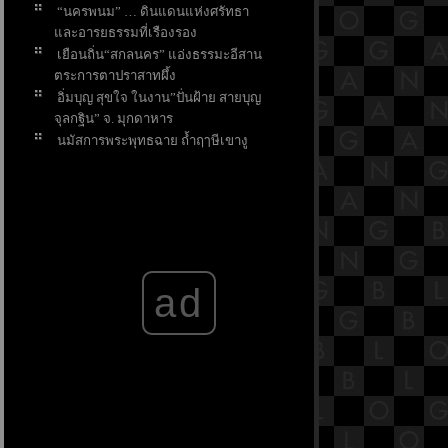
“นครพนม” … ดินแดนแห่งศรัทธา
ละอารยธรรมที่เรืองรอง
เยือนถิ่น“สกลนคร” แอ่งธรรมะอีสาน
ตระการตาปราสาทผึ้ง
อิ่มบุญ สุขใจ ในงาน”ปั่นฝ้าย สายบุญ
จุลกฐิน” จ. มุกดาหาร
นมัสการพระพุทธฉาย ถ้ำฤๅษีเขางู
จังหวัดราชบุรี
คุณดื่มน้ำน้อยไปหรือเปล่า
คุณค่าที่มากกว่าความเค็ม เกลือ
บำบัด
ร้านเด็ดไม่ควรพลาดถนน
พระอาทิตย์ มะตะบะ-ก๋วยเตี๋ยวเนื้อ-เบ
ad
เกอรี่ฯลฯ
เที่ยวตลาดบ้านใหม่ เพลินช้อป เพลิน
อิ่ม
เที่ยวท่าลี่ – แก่นท้าว เสน่ห์เมืองสงบ
2 วิถี ไทย-ลาว
4 กิจกรรม เสริมสิริมงคล ในวันมหา
สงกรานต์
ช้ชีวิตให้เนิบช้า เมื่อไปเยือนเมือง