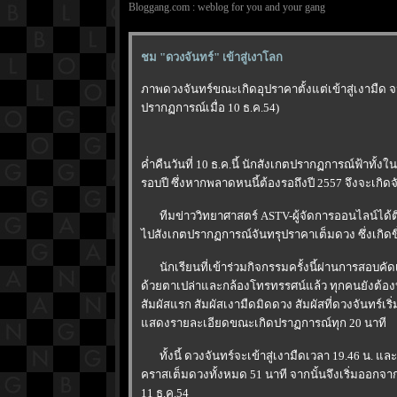
Bloggang.com : weblog for you and your gang
ชม "ดวงจันทร์" เข้าสู่เงาโลก
ภาพดวงจันทร์ขณะเกิดอุปราคาตั้งแต่เข้าสู่เงามืด 
ปรากฏการณ์เมื่อ 10 ธ.ค.54)
ค่ำคืนวันที่ 10 ธ.ค.นี้ นักสังเกตปรากฏการณ์ฟ้าทั้
รอบปี ซึ่งหากพลาดหนนี้ต้องรอถึงปี 2557 จึงจะเกิด
ทีมข่าววิทยาศาสตร์ ASTV-ผู้จัดการออนไลน์ได้ต
ไปสังเกตปรากฏการณ์จันทรุปราคาเต็มดวง ซึ่งเกิดขึ้
นักเรียนที่เข้าร่วมกิจกรรมครั้งนี้ผ่านการสอบคัด
ด้วยตาเปล่าและกล้องโทรทรรศน์แล้ว ทุกคนยังต้องบั
สัมผัสแรก สัมผัสเงามืดมิดดวง สัมผัสที่ดวงจันทร์
สดงรายละเอียดขณะเกิดปราฏการณ์ทุก 20 นาที
ทั้งนี้ ดวงจันทร์จะเข้าสู่เงามืดเวลา 19.46 น. และเ
คราสเต็มดวงทั้งหมด 51 นาที จากนั้นจึงเริ่มออกจ
11 ธ.ค.54