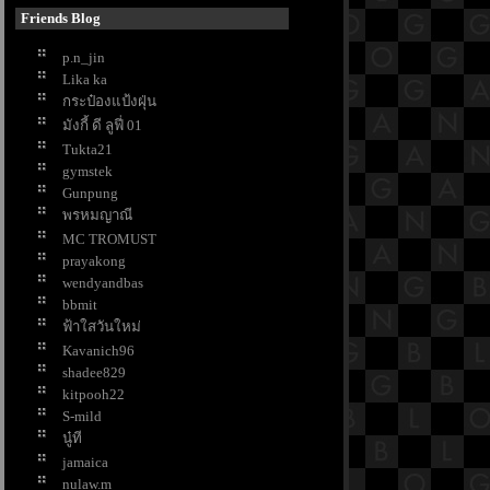
น่าน
Friends Blog
เที่ยวอยุธยา เรียนรู้ 9 วัด ที่มี
p.n_jin
ประวัติศาสตร์ยาวนาน
Lika ka
ขมิ้นชัน กับสรรพคุณด้านงานบ้านที่
กระป๋องแป้งฝุ่น
คุณอาจไม่เคยรู้ !
มังกี้ ดี ลูฟี่ 01
ต้นกุหลาบ สัญลักษณ์แห่งความรัก
Tukta21
ปลูกไว้ประดับสวน
gymstek
มาทำความรู้จักกับหลอดไฟและการ
Gunpung
ช้งานกันดีกว่า
พรหมญาณี
คำบอกรัก 25 ภาษา สื่อความในใจใน
MC TROMUST
วันแห่งความรัก
prayakong
7 ไอเดียเก็บเครื่องปรุง แบบประหยัด
wendyandbas
พื้นที่
bbmit
10 ขนมหวานยอดนิยม สำหรับคู่รัก
ฟ้าใสวันใหม่
นวันวาเลนไทน์
Kavanich96
10 เรื่องที่บริษัทนายหน้าแนะให้ทำ
shadee829
ก่อนประกาศขายบ้าน
kitpooh22
7 เคล็ดลับรักษาพรมให้สวย สะอาด
S-mild
นู๋ที
น่าใช้
jamaica
เย้ายวนกวนอารมณ์หนุ่มด้วยกลิ่น
nulaw.m
หอม