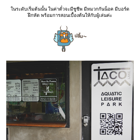
นระดับเริ่มต้นนั้น ในค่าตั๋วจะมีชูชีพ มีหมวกกันน็อค มีบอร์ด
ฝึกหัด พร้อมการสอนเบื้องต้นให้กับผู้เล่นค่ะ