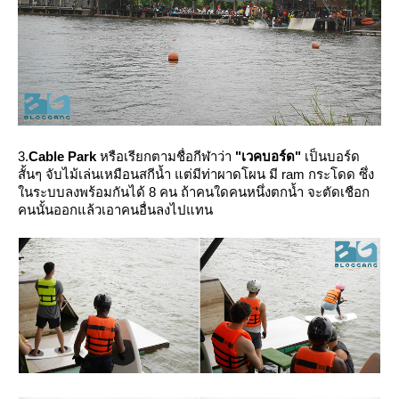
3.
Cable Park
หรือเรียกตามชื่อกีฬาว่า
"เวคบอร์ด"
เป็นบอร์ด
สั้นๆ จับไม้เล่นเหมือนสกีน้ำ แต่มีท่าผาดโผน มี ram กระโดด ซึ่ง
นระบบลงพร้อมกันได้ 8 คน ถ้าคนใดคนหนึ่งตกน้ำ จะตัดเชือก
คนนั้นออกแล้วเอาคนอื่นลงไปแทน