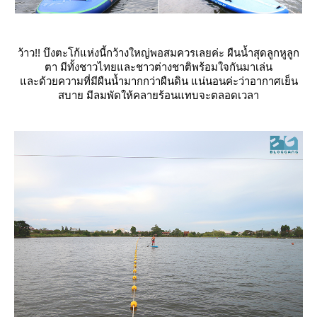
ว้าว!! บึงตะโก้แห่งนี้กว้างใหญ่พอสมควรเลยค่ะ ผืนน้ำสุดลูกหูลูก
ตา มีทั้งชาวไทยและชาวต่างชาติพร้อมใจกันมาเล่น
ละด้วยความที่มีผืนน้ำมากกว่าผืนดิน แน่นอนค่ะว่าอากาศเย็น
สบาย มีลมพัดให้คลายร้อนแทบจะตลอดเวลา