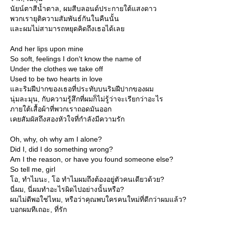
นัยน์ตาสีน้ำตาล, ผมสีบลอนด์ประกายใต้แสงดาว
พวกเรายุติความสัมพันธ์กันในคืนนั้น
ละผมไม่สามารถหยุดคิดถึงเธอได้เล
And her lips upon mine
So soft, feelings I don't know the name of
Under the clothes we take off
Used to be two hearts in love
ละริมฝีปากของเธอที่ประทับบนริมฝีปากของผม
นุ่มละมุน, กับความรู้สึกที่ผมก็ไม่รู้ว่าจะเรียกว่าอะไร
ภายใต้เสื้อผ้าที่พวกเราถอดมันออก
เคยสัมผัสถึงสองหัวใจที่กำลังมีความรัก
Oh, why, oh why am I alone?
Did I, did I do something wrong?
Am I the reason, or have you found someone else?
So tell me, girl
อ, ทำไมนะ, โอ ทำไมผมถึงต้องอยู่ตัวคนเดียวด้วย?
นี่ผม, นี่ผมทำอะไรผิดไปอย่างนั้นหรือ?
ผมไม่ดีพอใช่ไหม, หรือว่าคุณพบใครคนใหม่ที่ดีกว่าผมแล้ว?
บอกผมทีเถอะ, ที่รัก