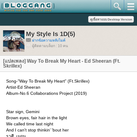
My Style Is 1D(5)
ฝากข้อความหลังไมค์
ผู้ติดตามบล็อก : 10 คน
[แปลเพลง] Way To Break My Heart - Ed Sheeran (Ft.
Skrillex)
Song-"Way To Break My Heart" (Ft.Skrillex)
Artist-Ed Sheeran
Album-No.6 Collaborations Project (2019)
Star sign, Gemini
Brown eyes, fair hair in the light
We called time last night
And I can't stop thinkin’ 'bout her
ราศี, เมถุน