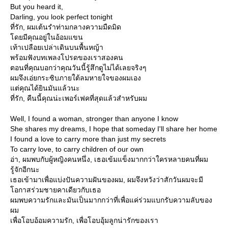
But you heard it,
Darling, you look perfect tonight
ที่รัก, ผมเต้นรำท่ามกลางความมืดมิด
ดยมีคุณอยู่ในอ้อมแขน
เท้าเปลือยเปล่าเดินบนพื้นหญ้า
พร้อมฟังบทเพลงโปรดของเราสองคน
ตอนที่คุณบอกว่าคุณวันนี้รู้สึกดูไม่ได้เลยจริงๆ
ผมจึงเอ่ยกระซิบภายใต้ลมหายใจของผมเอง
ต่คุณได้ยินมันแล้วนะ
ที่รัก, คืนนี้คุณน่ะเพอร์เฟคที่สุดแล้วสำหรับผม
Well, I found a woman, stronger than anyone I know
She shares my dreams, I hope that someday I'll share her home
I found a love to carry more than just my secrets
To carry love, to carry children of our own
อ่า, ผมพบกับผู้หญิงคนหนึ่ง, เธอเข้มแข็งมากกว่าใครหลายคนที่ผม
รู้จักอีกนะ
เธอเข้ามาเพื่อแบ่งปันความฝันของผม, ผมจึงหวังว่าสักวันผมจะมี
อกาสร่วมชายคาเดียวกับเธอ
ผมพบความรักและมันเป็นมากกว่าที่เพื่อแค่ร่วมแบกรับความลับของ
ผม
เพื่อโอบอ้อมความรัก, เพื่อโอบอุ้มลูกน่ารักของเรา