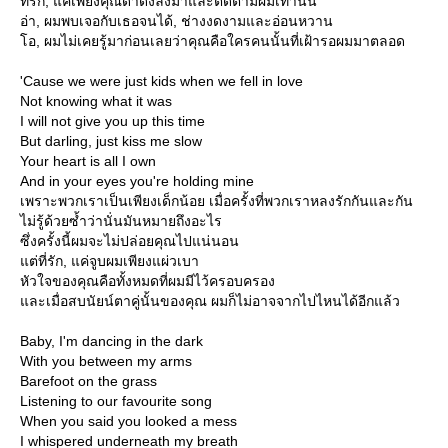
ที่รัก, แค่เพียงคุณดำดิ่งลงมาและติดตามผมเท่านั้น
อ่า, ผมพบเจอกับเธอจนได้, ช่างงดงามและอ่อนหวาน
อ, ผมไม่เคยรู้มาก่อนเลยว่าคุณคือใครคนนั้นที่เฝ้ารอผมมาตลอด
'Cause we were just kids when we fell in love
Not knowing what it was
I will not give you up this time
But darling, just kiss me slow
Your heart is all I own
And in your eyes you're holding mine
เพราะพวกเราเป็นเพียงเด็กน้อย เมื่อครั้งที่พวกเราหลงรักกันและกัน
ไม่รู้ด้วยซ้ำว่านั่นมันหมายถึงอะไร
ซึ่งครั้งนี้ผมจะไม่ปล่อยคุณไปแน่นอน
ต่ที่รัก, แค่จูบผมเพียงแผ่วเบา
หัวใจของคุณคือทั้งหมดที่ผมมีไว้ครอบครอง
ละเมื่อสบนัยน์ตาคู่นั้นของคุณ ผมก็ไม่อาจจากไปไหนได้อีกแล้ว
Baby, I'm dancing in the dark
With you between my arms
Barefoot on the grass
Listening to our favourite song
When you said you looked a mess
I whispered underneath my breath