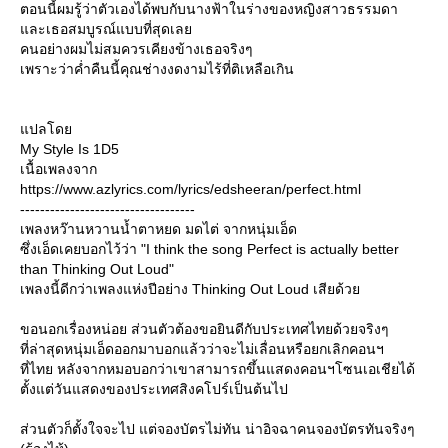
ตอนนี้ผมรู้ว่าตัวเองได้พบกับนางฟ้าในร่างของหญิงสาวธรรมดา
ละเธอสมบูรณ์แบบที่สุดเล
คนอย่างผมไม่สมควรเคียงข้างเธอจริงๆ
เพราะว่าค่ำคืนนี้คุณช่างงดงามไร้ที่ติเหลือเกิน
ปลโด
My Style Is 1D5
เนื้อเพลงจาก
https://www.azlyrics.com/lyrics/edsheeran/perfect.html
-----------------------------------
เพลงหว๊านหวานน้ำตาหยด มดไต่ จากหนุ่มเอ็ด
ซึ่งเอ็ดเคยบอกไว้ว่า "I think the song Perfect is actually better
than Thinking Out Loud"
เพลงนี้ดีกว่าเพลงแห่งปีอย่าง Thinking Out Loud เสียด้ว
ขอนอกเรื่องหน่อย ส่วนตัวต้องขอยินดีกับประเทศไทยด้วยจริงๆ
ที่ล่าสุดหนุ่มเอ็ดออกมาบอกแล้วว่าจะไม่เลื่อนหรือยกเลิกคอนฯ
ที่ไทย หลังจากหมอบอกว่าเขาสามารถขึ้นแสดงคอนฯโซนเอเชียได้
ตั้งแต่วันแสดงของประเทศสิงคโปร์เป็นต้นไป
ส่วนตัวก็ตั้งใจจะไป แต่จองบัตรไม่ทัน น่าอิจฉาคนจองบัตรทันจริงๆ