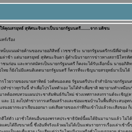
้คุณสรยุทธ์ สุทัศนะจินดาเป็นนายกรัฐมนตรี........จาก มติชน
ทร์เรือง
เหน็บแนมฝ่ายค้านของนายอภิสิทธิ์ เวชชาชีวะ นายกรัฐมนตรีกรณีที่ฝ่ายค้า
วมล่าช้า แต่นายสรยุทธ์ สุทัศนะจินดา ผู้ดำเนินรายการข่าวทางสถานีโทรทัศน
ะชาชนก่อน และหากสมัครเป็นนายกรัฐมนตรี ก็คงจะได้รับเลือกนั้น นายอภิสิทธิ
อไทย ก็ยังไม่มีแคนดิเดตนายกรัฐมนตรี ก็ควรที่จะเชิญนายสรยุทธ์มาเป็นได้
ารโวยวายของนายสาทิตย์ วงศ์หนองเตย รัฐมนตรีประจำสำนักนายกรัฐมนตร
ไปทำข่าวทุกวันนี้ ทำเพื่อโปรโมทตัวเอง ไม่ได้ทำเพื่อชาติ พยายามทำเหมือ
รัฐบาลต้องทบทวนแผนประชาสัมพันธ์กันใหม่ ช่วงเทศกาลสงกรานต์จะเชิญ(ค
ง 9 และ 11 ลงไปทำข่าวการเตรียมสร้างและซ่อมแซมบ้านในพื้นที่ประสบอุทกภ
นจนอยากจะอาเจียนออกมา แต่เสียดายของเก่าที่กินเข้าไปแล้วจะเสียของ ก็เล
าดีใส่ตัว เอาชั่วใส่คนอื่นของพรรคประชาธิปัตย์นี้ผมได้ยินมานานแล้ว ไม่
แคบได้ถึงขนาดนี้ ซึ่งอันที่จริงแล้วผมไม่ได้เป็นแฟนรายการเรื่องเล่าเช้านี
ะผมเป็นคนตื่นสาย เว้นเสียแต่ว่าวันไหนมีงานหรือชั่วโมงบรรยาย ส่วนตอนเย