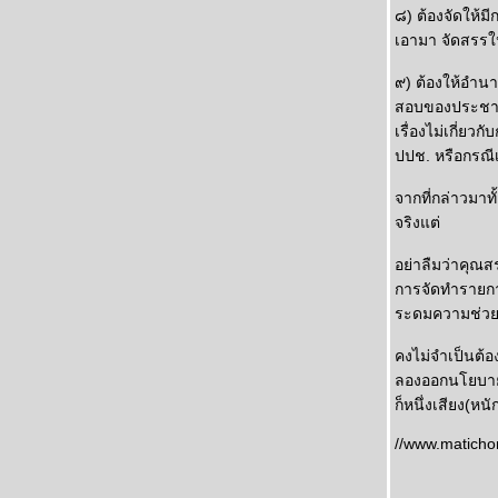
๘) ต้องจัดให้มี
เอามา จัดสรรให้
๙) ต้องให้อำน
สอบของประชาชน
เรื่องไม่เกี่ย
ปปช. หรือกรณี
จากที่กล่าวมาทั
จริงแต่
อย่าลืมว่าคุณส
การจัดทำรายกา
ระดมความช่วยเห
คงไม่จำเป็นต้อ
ลองออกนโยบายเช
ก็หนึ่งเสียง(ห
//www.maticho