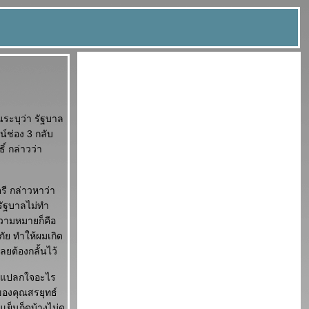
นระบุว่า รัฐบาล
์ช่อง 3 กลับ
์ กล่าวว่า
ี กล่าวหาว่า
นรัฐบาลไม่ทำ
วามหมายก็คือ
ัย ทำให้ผมเกิด
ยต้องกลั้นไว้
ได้แปลกใจอะไร
้ของคุณสรยุทธ์
็นก็ดูบ้างไม่ดู