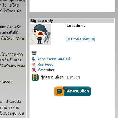
ถูก ใจ แต่โด
น้ำใจต่อเพื่อ
Big cap only
Location :
ไทยคนไหนหรือ
ย่างยิ่งก็คือ
ไม่ให้ว่า “ดีแต่
[ดู Profile ทั้งหมด]
ณโดยการันตีว่า
ฝากข้อความหลังไมค์
ดับ หรือเป็นสา
Rss Feed
ก็คือร่างทรงของ
Smember
ผู้ติดตามบล็อก : 1 คน [
?
]
ชอบพรรค
และเป็นแหล่ง
รราชการส่วน
เป็นประมุข เช่น