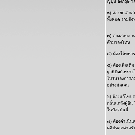
ญี่ปุ่น อังกฤษ ฯ
๒) ต้องยกเลิกส
ทั้งหมด รวมถึ
๓) ต้องสอบสวน
ตัวมาลงโทษ
๔) ต้องให้ทหาร
๕) ต้องเพิ่มเ
ฐาธิปัตย์เพรา
ไปรับรองการก
อย่างชัดเจน
๖) ต้องแก้ไขป
กลั่นแกล้งผู้อื
นปัจจุบันนี้
๗) ต้องดำเนินคด
คลิปหลุดศาลรัฐ