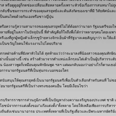
าส หรือดูดูอยู่ก็กดช่องเปลี่ยนเสียหลายครั้งเพราะหัวข้อเรื่องการสนทนาไม่
ับชื่นชมการกระทำของคุณสรยุทธ์และต้นสังกัดของเขาที่มี วิสัยทัศน์และมี
ะเป็นคนไทยด้วยกันเองหรือชาวญี่ปุ่น
าหรือความรู้ความสามารถของคุณสรยุทธ์ไม่ได้ด้อยกว่านายก รัฐมนตรีของ
หลายที่อยู่ในสภาในปัจจุบันนี้ ที่สำคัญคือก็ใจถึงพึ่งได้กว่าหลายๆคนโดยเฉพาะอ
ีเองที่ถูกผู้หญิงตัวเล็กๆชูป้ายทวงจักรเย็บผ้าที่รัฐบาลเคยสัญญาว่า จะให้แล้ว
ยเป็นขวัญใจคนใช้แรงงานไปโดยปริยา
รรคฝ่ายค้านที่ยังหาหัวไม่ได้ สุดท้ายแว่วว่าจะมาลงที่น้องสาวของคุณทักษิ
งอย่างนั้นอย่างนี้ เช่น สร้างตัวมาจากตำแหน่งเล็กๆจนไต่เต้าเป็นผู้บริหารระ
ณ น้องสาวพูดก็เหมือนคุณทักษิณพูด ฯลฯ แต่ผมกลับมองว่าอย่างไรก็ตามเธอ
องการนายกรัฐมนตรีที่เป็นหุ่นกระบอกของใคร
สนับสนุนให้คุณสรยุทธ์เป็นนายกรัฐมนตรีเพื่อเป็นตัวเลือกสำหรับคนที่ ไม่
ือนายกรัฐมนตรีที่เป็นร่างทรงของคนอื่น โดยมีเงื่อนไขว่า
การบริหารราชการส่วนภูมิภาคที่เป็นปัญหาถ่วงความเจริญของประเทศ ชาติ 
น์จากการแต่งตั้งของ”แก๊งแต่งตั้ง”ทั้งหลาย โดยให้เหลือเพียงการบริหา
งถิ่นดังเช่นนานาอารย ประเทศทั้งหลายที่เป็นรัฐเดี่ยวและมีพระมหากษัตริย์