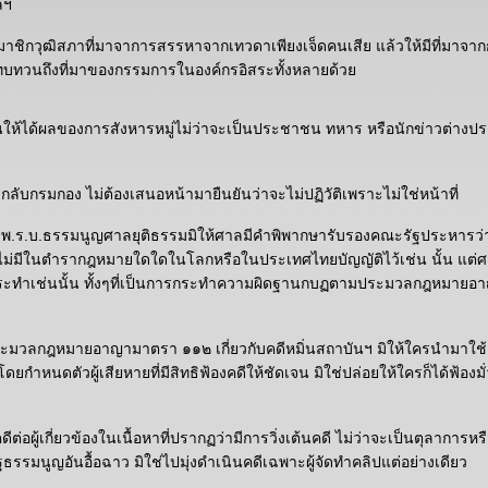
ลฯ
มาชิกวุฒิสภาที่มาจาการสรรหาจากเทวดาเพียงเจ็ดคนเสีย แล้วให้มีที่มาจากก
งทบทวนถึงที่มาของกรรมการในองค์กรอิสระทั้งหลายด้ว
ให้ได้ผลของการสังหารหมู่ไม่ว่าจะเป็นประชาชน ทหาร หรือนักข่าวต่างป
กลับกรมกอง ไม่ต้องเสนอหน้ามายืนยันว่าจะไม่ปฏิวัติเพราะไม่ใช่หน้าที่
ติม พ.ร.บ.ธรรมนูญศาลยุติธรรมมิให้ศาลมีคำพิพากษารับรองคณะรัฐประหารว่
ะไม่มีในตำรากฎหมายใดใดในโลกหรือในประเทศไทยบัญญัติไว้เช่น นั้น แต่
ระทำเช่นนั้น ทั้งๆที่เป็นการกระทำความผิดฐานกบฏตามประมวลกฎหมาย
ระมวลกฎหมายอาญามาตรา ๑๑๒ เกี่ยวกับคดีหมิ่นสถาบันฯ มิให้ใครนำมาใช้เป
่น โดยกำหนดตัวผู้เสียหายที่มีสิทธิฟ้องคดีให้ชัดเจน มิใช่ปล่อยให้ใครก็ได้ฟ้อง
ีต่อผู้เกี่ยวข้องในเนื้อหาที่ปรากฏว่ามีการวิ่งเต้นคดี ไม่ว่าจะเป็นตุลาการหรื
ธรรมนูญอันอื้อฉาว มิใช่ไปมุ่งดำเนินคดีเฉพาะผู้จัดทำคลิปแต่อย่างเดียว