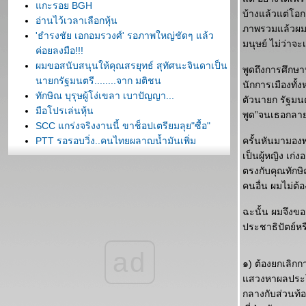
กะรอย BGH
บ้างแล้วแต่โอก
อ่านไว้เวลาเลือกหุ้น
ภาพรวมแล้วผมกล
'ธำรงชัย เอกอมรวงศ์' รอภาพใหญ่ชัดๆ แล้ว
มนุษย์ ไม่ว่าจ
ค่อยลงมือ!!!
ผมขอสนับสนุนให้คุณสรยุทธ์ สุทัศนะจินดาเป็น
พูดถึงการศึกษ
นายกรัฐมนตรี........จาก มติชน
นักการเมืองทั้ง
ทักษิณ บุรุษผู้โง่เขลา เบาปัญญา...
ตัวนายก รัฐมนตร
มือโปรเล่นหุ้น
พูด”จนเธอกลา
SCC แกร่งจริงงานนี้ ขาช็อปเตรียมลุย"ซื้อ"
PTT รอรอบวิ่ง..คนไทยผลาญน้ำมันเพิ่ม
ครั้นหันมามองพ
ทำไมหุ้นจึงปรับลดลงทั่วโลก
เป็นผู้หญิง เก่
เรื่องน่าคิดของไอสไตน์
ตรงกับคุณทักษิ
ประวัติของชายผู้ที่คิดต่างไปจากคนอื่น
คนอื่น ผมไม่ต้
ฉะนั้น ผมจึงขอ
ประชาธิปัตย์หร
ad
๑) ต้องยกเลิก
สวงหาผลประโยช
กลางกับส่วนท้อ