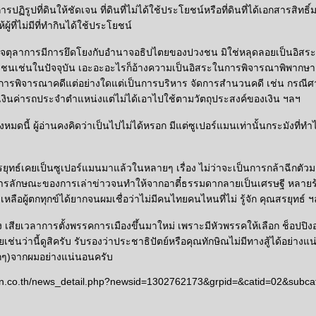
การปฏิรูปที่ดินให้ชัดเจน ที่ดินที่ไม่ได้ใช้ประโยชน์หรือที่ดินที่ได้เอกสารสิท
ผู้ที่ไม่มีที่ทำกินได้ใช้ประโยชน์
าจตุลาการมีการยึดโยงกับอำนาจอธิปไตยของปวงชน มิใช่หลุดลอยเป็นอิส
เช่นในปัจจุบัน เอะอะอะไรก็อ้างความเป็นอิสระในการพิจารณาพิพากษาคดี
วกับการพิจารณาคดีแต่อย่างใดแต่เป็นการบริหาร จัดการสำนวนคดี เช่น กรณ
เงินค่ารถประจำตำแหน่งแต่ไม่ได้เอาไปใช้ตามวัตถุประสงค์ของเงิน ฯลฯ
้งหมดนี้ ผู้อ่านคงคิดว่าเป็นไปไม่ได้หรอก มีแต่ซูเปอร์แมนเท่านั้นกระมังที่ทำไ
รยุทธ์เคยเป็นซูเปอร์แมนมาแล้วในหลายๆ เรื่อง ไม่ว่าจะเป็นการกล้าฉีกตัว
รลักษณะของการเล่าข่าวจนทำให้จากอาตี๋ธรรมดากลายเป็นเศรษฐี หลายร
ลือผู้ตกทุกข์ได้ยากจนผมเชื่อว่าไม่มีคนไทยคนไหนที่ไม่ รู้จัก คุณสรยุทธ์ 
ง เสียเวลาการตั้งพรรคการเมืองขึ้นมาใหม่ เพราะมีหัวพรรคให้เลือก ช็อปปิง
่นว่านี้ดูสิครับ รับรองว่าประชาธิปัตย์หรือคุณทักษิณไม่มีทางสู้ได้อย่าง
นักๆ)จากผมอย่างแน่นอนครับ
n.co.th/news_detail.php?newsid=1302762173&grpid=&catid=02&subca