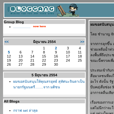
Group Blog
ผมขอสนับสนุนให
.................
ดย ชำนาญ จัน
<<
มิถุนายน 2554
>>
จากการลุกขึ้น 
1
2
3
4
ช่วยเหลือน้ำท่
5
6
7
8
9
10
11
ลงพื้นที่ถึงปร
12
13
14
15
16
17
18
19
20
21
22
23
24
25
ขณะนี้พรรคเพื่
26
27
28
29
30
ประสมเข้ากับก
5 มิถุนายน 2554
สื่อมวลชนที่ลง
ผมขอสนับสนุนให้คุณสรยุทธ์ สุทัศนะจินดาเป็น
อะไร ดังนั้น 
นายกรัฐมนตรี........จาก มติชน
บีบคอ)สื่อช่อ
อาการคลื่นเหีย
All Blogs
เรื่องของการเอ
ต่ไม่นึกว่าจะใจ
กราฟ set ล่าสุด
ต่ อย่างใดเพรา