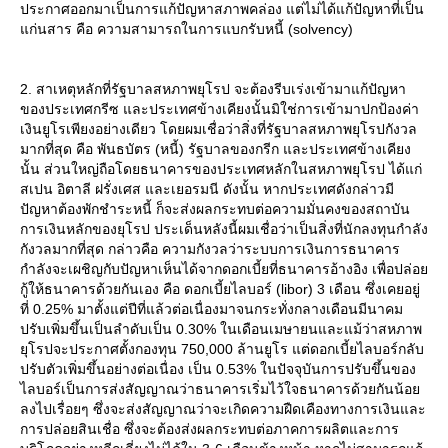
ประกาศออกมาเป็นการแก้ปัญหาสภาพคล่อง แต่ไม่ได้แก้ปัญหาที่เป็น
ก่นสาร คือ ความสามารถในการแบกรับหนี้ (solvency)
2. สาเหตุหลักที่รัฐบาลสหภาพยุโรป จะต้องรีบเร่งเข้ามาแก้ปัญหา
ของประเทศกรีซ และประเทศข้างเคียงนั้นมิใช่การเข้ามาปกป้องค่า
เงินยูโรเพียงอย่างเดียว โดยผมเชื่อว่าสิ่งที่รัฐบาลสหภาพยุโรปกังวล
มากที่สุด คือ พันธบัตร (หนี้) รัฐบาลของกรีก และประเทศข้างเคียง
นั้น ส่วนใหญ่ถือโดยธนาคารของประเทศหลักในสหภาพยุโรป ได้แก่
สเปน อิตาลี ฝรั่งเศส และเยอรมนี ดังนั้น หากประเทศดังกล่าวมี
ปัญหาต้องพักชำระหนี้ ก็จะส่งผลกระทบต่อความมั่นคงของสถาบัน
การเงินหลักของยุโรป ประเด็นหลังนี้ผมเชื่อว่าเป็นสิ่งที่นักลงทุนกำลัง
กังวลมากที่สุด กล่าวคือ ความกังวลว่าระบบการเงินการธนาคาร
กำลังจะเผชิญกับปัญหาเห็นได้จากดอกเบี้ยที่ธนาคารอ้างอิง เพื่อปล่อ
กู้ให้ธนาคารด้วยกันเอง คือ ดอกเบี้ยไลบอร์ (libor) 3 เดือน ซึ่งเคยอยู่
ที่ 0.25% มาตั้งแต่ปีที่แล้วต่อเนื่องมาจนกระทั่งกลางเดือนมีนาคม
ปรับเพิ่มขึ้นเป็นลำดับเป็น 0.30% ในเดือนเมษายนและแม้ว่าสหภาพ
ุโรปจะประกาศตั้งกองทุน 750,000 ล้านยูโร แต่ดอกเบี้ยไลบอร์กลับ
ปรับตัวเพิ่มขึ้นอย่างต่อเนื่อง เป็น 0.53% ในปัจจุบันการปรับขึ้นของ
ไลบอร์เป็นการส่งสัญญาณว่าธนาคารเริ่มไว้ใจธนาคารด้วยกันน้อ
ลงไปเรื่อยๆ ซึ่งจะส่งสัญญาณว่าจะเกิดความฝืดเคืองทางการเงินและ
การปล่อยสินเชื่อ ซึ่งจะต้องส่งผลกระทบต่อภาคการผลิตและการ