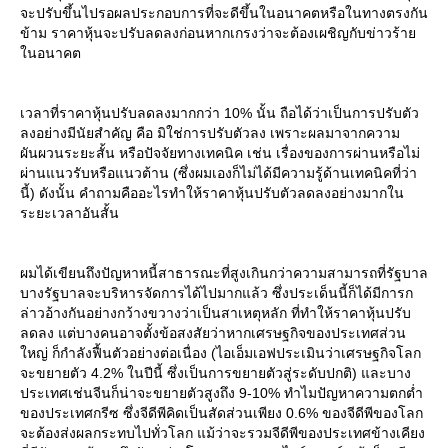
จะปรับขึ้นไปรอผลประกอบการที่จะดีขึ้นในอนาคตหรือในทางตรงกัน
ข้าม ราคาหุ้นจะปรับลดลงก่อนหากเกรงว่าจะต้องเผชิญกับข่าวร้า
นอนาคต
เวลาที่ราคาหุ้นปรับลดลงมากกว่า 10% นั้น ถือได้ว่าเป็นการปรับตัว
ลงอย่างมีนัยสำคัญ คือ มิใช่การปรับตัวลง เพราะผลมาจากความ
ผันผวนระยะสั้น หรือปัจจัยทางเทคนิค เช่น เรื่องของการผ่านหรือไม่
ผ่านแนวรับหรือแนวต้าน (ซึ่งผมเองก็ไม่ได้มีความรู้ด้านเทคนิคที่ว่า
นี้) ดังนั้น คำถามคืออะไรทำให้ราคาหุ้นปรับตัวลดลงอย่างมากใน
ระยะเวลาอันสั้น
ผมได้เขียนถึงปัญหาหนี้สาธารณะที่สูงเกินกว่าความสามารถที่รัฐบาล
บางรัฐบาลจะบริหารจัดการได้ไปมากแล้ว ซึ่งประเด็นนี้ก็ได้มีการก
ล่าวอ้างกันอย่างกว้างขวางว่าเป็นสาเหตุหลัก ที่ทำให้ราคาหุ้นปรับ
ลดลง แต่บางคนอาจตั้งข้อสงสัยว่าหากเศรษฐกิจของประเทศส่วน
หญ่ ก็กำลังฟื้นตัวอย่างต่อเนื่อง (ไอเอ็มเอฟประเมินว่าเศรษฐกิจโลก
จะขยายตัว 4.2% ในปีนี้ ซึ่งเป็นการขยายตัวสู่ระดับปกติ) และบาง
ประเทศเช่นจีนก็น่าจะขยายตัวสูงถึง 9-10% ทำไมปัญหาความตกต่ำ
ของประเทศกรีซ ซึ่งจีดีพีคิดเป็นสัดส่วนเพียง 0.6% ของจีดีพีของโลก
จะต้องส่งผลกระทบไปทั่วโลก แม้ว่าจะรวมจีดีพีของประเทศข้างเคียง