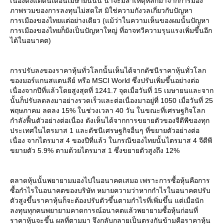
เนื่องตั้งแต่ต้นเดือนเมษายนนั้น น่าจะมีสาเหตุหลักมาจากการมอง
ภาพรวมของการลงทุนไม่สดใส มิใช่ความกังวลเกี่ยวกับปัญหา
การเมืองของไทยแต่อย่างเดียว (แม้ว่าในความเห็นของผมนั้นปัญหา
การเมืองของไทยก็ยังเป็นปัญหาใหญ่ ที่อาจทวีความรุนแรงเพิ่มขึ้นอีก
ได้ในอนาคต)
การปรับลงของราคาหุ้นทั่วโลกนั้นเห็นได้จากดัชนีราคาหุ้นทั่วโลก
ของมอร์แกนสแตนลีย์ หรือ MSCI World ซึ่งปรับเพิ่มขึ้นอย่างต่อ
เนื่องจากปีที่แล้วโดยสูงสุดที่ 1241.7 จุดเมื่อวันที่ 15 เมษายนและจาก
นั้นก็ปรับลดลงมาอย่างรวดเร็วและต่อเนื่องมาอยู่ที่ 1050 เมื่อวันที่ 25
พฤษภาคม ลดลง 15% ในช่วงเวลา 40 วัน ในขณะที่เศรษฐกิจโลก
กำลังฟื้นตัวอย่างต่อเนื่อง ดังเห็นได้จากการขยายตัวของจีดีพีของทุก
ประเทศในไตรมาส 1 และดัชนีเศรษฐกิจอื่นๆ ที่ขยายตัวอย่างต่อ
เนื่อง จากไตรมาส 4 ของปีที่แล้ว ในกรณีของไทยนั้นไตรมาส 4 จีดีพี
ขยายตัว 5.9% ตามด้วยไตรมาส 1 ซึ่งขยายตัวสูงถึง 12%
ตลาดหุ้นนั้นพยายามมองไปในอนาคตเสมอ เพราะการซื้อหุ้นคือการ
ซื้อกำไรในอนาคตของบริษัท หมายความว่าหากกำไรในอนาคตปรับ
ตัวสูงขึ้นราคาหุ้นก็จะต้องปรับตัวขึ้นตามกำไรที่เพิ่มขึ้น แต่เมื่อนัก
ลงทุนทุกคนพยายามคาดการณ์อนาคตแล้วพยายามซื้อหุ้นก่อนที่
ราคาหุ้นจะขึ้น ผลที่ตามมา จึงกลับกลายเป็นตรงกันข้ามคือราคาหุ้น