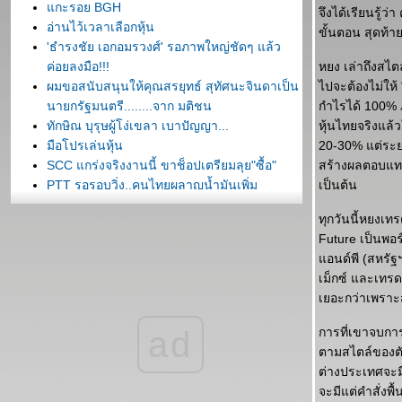
กะรอย BGH
จึงได้เรียนรู้
อ่านไว้เวลาเลือกหุ้น
ขั้นตอน สุดท้า
'ธำรงชัย เอกอมรวงศ์' รอภาพใหญ่ชัดๆ แล้ว
ค่อยลงมือ!!!
หยง เล่าถึงสไต
ผมขอสนับสนุนให้คุณสรยุทธ์ สุทัศนะจินดาเป็น
ไปจะต้องไม่ให้
นายกรัฐมนตรี........จาก มติชน
กำไรได้ 100% 
ทักษิณ บุรุษผู้โง่เขลา เบาปัญญา...
หุ้นไทยจริงแล้
มือโปรเล่นหุ้น
20-30% แต่ระย
SCC แกร่งจริงงานนี้ ขาช็อปเตรียมลุย"ซื้อ"
สร้างผลตอบแทนใ
PTT รอรอบวิ่ง..คนไทยผลาญน้ำมันเพิ่ม
เป็นต้น
ทำไมหุ้นจึงปรับลดลงทั่วโลก
ทุกวันนี้หยงเ
เรื่องน่าคิดของไอสไตน์
Future เป็นพอร
ประวัติของชายผู้ที่คิดต่างไปจากคนอื่น
อนด์พี (สหรัฐฯ
เม็กซ์ และเทรด
เยอะกว่าเพราะ
ad
การที่เขาจบก
ตามสไตล์ของตั
ต่างประเทศจะม
จะมีแต่คำสั่งพ