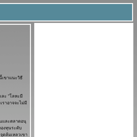
นี้เขาแนะวิธี
 และ "โลหะมี
้าเราอาจจะไม่มี
หุ้นและตลาดอนุ
กองทุนระดับ
นจุดล้มเหลวเขา