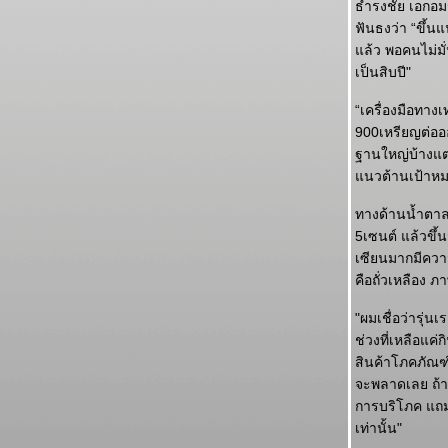
ธำรงชัย เอกอม
ฟันธงว่า “ขึ้น
ล้ว พอคนไม่มั
เป็นสิบปี"
“เครื่องมือทาง
900เหรียญต่อออ
ฐานใหญ่บ้างแต่ภ
นวต้านเป้าหมา
ทางด้านน้ำตาล แ
5เซนต์ แล้วขึ้น
เซียนมากมีความ
คือถั่วเหลือง ภ
"ผมเชื่อว่ารุ่น
ช่วงที่เหลือแค
สินค้าโภคภัณฑ์ม
จะพลาดเลย ถ้า
การบริโภค แถมม
เท่านั้น"