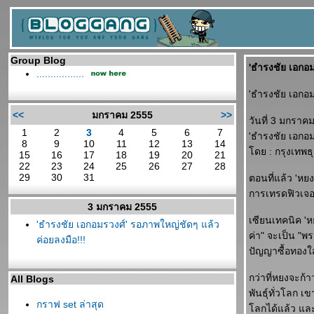
Group Blog
'ธำรงชัย เอกอม
.................
'ธำรงชัย เอกอม
<<
มกราคม 2555
>>
วันที่ 3 มกราค
1
2
3
4
5
6
7
'ธำรงชัย เอกอม
8
9
10
11
12
13
14
ดย : กรุงเทพธ
15
16
17
18
19
20
21
22
23
24
25
26
27
28
29
30
31
ตอนที่แล้ว 'หยง
การเทรดฟิวเจอร
3 มกราคม 2555
เซียนเทคนิค 'ห
'ธำรงชัย เอกอมรวงศ์' รอภาพใหญ่ชัดๆ แล้ว
ค่า" จะเป็น "พร
ค่อยลงมือ!!!
ปัญญาซื้อทองใ
กว่าที่หยงจะก้
All Blogs
พันธุ์ทั่วโลก 
กราฟ set ล่าสุด
ลกได้แล้ว และก