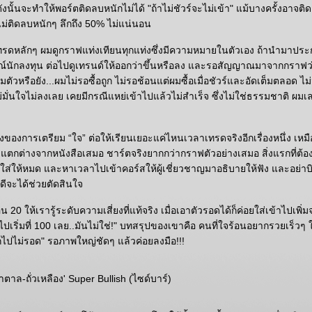
ดังนั้นจะทำให้พอร์ตติดลบหนักไม่ได้ "ถ้าไม่ชัวร์จะไม่เข้า" แม้บางครั้งอาจติ
ไม่ติดลบหนักๆ ลึกถึง 50% ไม่แน่นอน
รดหลักๆ ผมดูกราฟแท่งเทียนทุกแท่งซึ่งมีความหมายในตัวเอง ถ้านำมาประก
รมณ์นักลงทุน ต่อไปดูเทรนด์ให้ออกว่าขึ้นหรือลง และรอสัญญาณมาจากกราฟว
มตัวหรือยัง...ผมไม่รอซื้อถูก ไม่รอช้อนแต่ผมซื้อเมื่อชัวร์และอัดเต็มตลอด ไม่มี
ไม่มั่นใจไม่ลงเลย เคยมีกรณีแหย่เข้าไปแล้วไม่สำเร็จ ซึ่งไม่ใช่ธรรมชาติ ผ
่องของการเตรียม “ใจ” ต่อให้เรียนเยอะแค่ไหนเวลาเทรดจริงอีกเรื่องหนึ่ง เหม
แตกต่างจากหนังสือเสมอ ชาร์ตจริงยากกว่ากราฟตัวอย่างเสมอ สิ่งแรกที่ต้
าไรใส่ให้หมด และหาเวลาไปเข้าคอร์สให้ผู้เชี่ยวชาญมาอธิบายให้ฟัง และอย่าบ
็ดีจะได้ช่วยตัดสินใจ
น 20 ให้เรารู้ระดับความเสี่ยงที่แท้จริง เมื่อเอาตัวรอดได้ก็ค่อยใส่เข้าไปเพิ่
เริ่มที่ 100 เลย..มันไม่ใช่!" บทสรุปของเขาคือ คนที่ใจร้อนอยากรวยเร็วๆ ใช
มักไปไม่รอด" รอภาพใหญ่ชัดๆ แล้วค่อยลงมือ!!!
ำตาล-ถั่วเหลือง' Super Bullish (ไซด์บาร์)