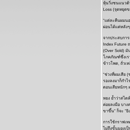
หุ้นวิ่งชนแนวต
Loss (จุดหยุดข
“แต่ละคืนผมนอน
ผ่อนได้แต่หลั
จากประสบการณ์
Index Future ถ
(Over Sold) มั
ภคภัณฑ์ซึ่งเรา
ข้าวโพด, ถั่วเห
“ช่วงที่ผมเสีย
รองลงมาก็กำไรห
ตอนเสียหนักๆ 
หยง ย้ำว่าสไตล
ค่อยลงมือ บางค
ขาขึ้น" ก็จะ "ย
การใช้กราฟเทค
ไม่ถึงขั้นมองเป