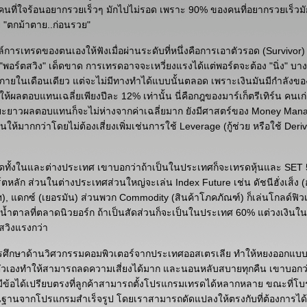
ว่า คนที่ใจร้อนอยากรวยเร็วๆ มักไปไม่รอด เพราะ 90% ของคนที่อยากรวยเร็วมัก
ย "ตกม้าตาย..ก่อนรวย"
ล์การเทรดของตนเองให้ฟังเมื่อผ่านระดับที่หนึ่งคือการเอาตัวรอด (Survivor) 
 "พอร์ตสวิง" เด็ดขาด การเทรดอาจจะเหวี่ยงแรงได้แต่พอร์ตจะต้อง "นิ่ง" 
ภายในเดือนเดียว แต่จะไม่มีทางทำได้แบบนั้นตลอด เพราะเงินมันมีกำลังขอ
วให้ผลตอบแทนเฉลี่ยเพียงปีละ 12% เท่านั้น นี่คือกฎของมาร์เก็ตรีเทิร์น คนเ
ะยาวผลตอบแทนก็จะไม่ห่างจากค่าเฉลี่ยมาก ยังมีศาสตร์ของ Money Mana
ห้มากกว่าโดยไม่ต้องเสี่ยงเพิ่มเช่นการใช้ Leverage (กู้ช่วย หรือใช้ Deri
ทรดทั้งในและต่างประเทศ เขาบอกว่าถ้าเป็นในประเทศก็จะเทรดหุ้นและ SET 
์ตหลัก ส่วนในต่างประเทศส่วนใหญ่จะเล่น Index Future เช่น ดัชนีฮั่งเส็ง (
), แดกซ์ (เยอรมัน) ส่วนพวก Commodity (สินค้าโภคภัณฑ์) ก็เล่นโกลด์ฟิว
น้ำตาลที่ตลาดนิวยอร์ก ถ้าเป็นสัดส่วนก็จะเป็นในประเทศ 60% แต่วงเงินใ
สวิงแรงกว่า
ารศึกษาด้านวิศวกรรมคอมพิวเตอร์จากประเทศออสเตรเลีย ทำให้หยงออกแ
วเองทำให้สามารถลดความเสี่ยงได้มาก และนอนหลับสบายทุกคืน เขาบอกว่
ีข้อได้เปรียบตรงที่ลูกค้าสามารถตั้งโปรแกรมเทรดได้หลากหลาย ขณะที่โบ
ื้นฐานจากโปรแกรมสำเร็จรูป โดยเราสามารถดัดแปลงให้ตรงกับที่ต้องการได้