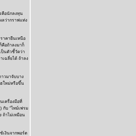
ารคือนักลงทุน
ดูผลว่ากราฟแท่ง
็นราคายืนเหนือ
็คือถ้าลงมาก็
็นตัวชี้วัดว่า
าเฉลี่ยได้ ถ้าลง
ีดาวมาจับบาง
ฮใหม่หรือขึ้น
ครื่องมือที่
) กับ "ไทม์เฟรม
 ถ้าไม่เหมือน
ช้เงินจากพอร์ต