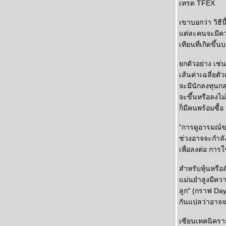
เทรด TFEX
เขาบอกว่า วิธี
ต่ละคนจะมีความ
เทียนที่เกิดขึ
กตัวอย่าง เช่น 
เส้นค่าเฉลี่ยต
จะมีนักลงทุนกลุ
จะขึ้นหรือลงไม่
ก็มีคนพร้อมซื้
“การดูอารมณ์ข
ช่วงอาจจะกำลังท
เพื่อลงต่อ การ
สำหรับหุ้นหรือ
ม่นยำสูงมีความ
ลูก" (กราฟ Day
กันแปลว่าอาจจะ
เซียนเทคนิคราย