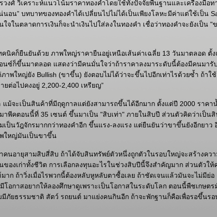
รวงศ์ วิเคราะห์แนวโน้มราคาทองคำโดยใช้ทั้งปัจจัยพื้นฐานและเครื่องมือท
แน่นอน” บทบาทของทองคำได้เปลี่ยนไปไม่ได้เป็นเพียงโลหะมีค่าแต่ใช้เป็น 
่นใจในตลาดการเงินก็จะนำเงินไปใส่ลงในทองคำ เชื่อว่าทองคำจะยังเป็น "ข
เทคนิคก็ยืนยันด้วย ภาพใหญ่ราคายืนอยู่เหนือเส้นค่าเฉลี่ย 13 วันมาตลอด ตั้
นซ์ก็ขึ้นมาตลอด แสดงว่ามีคนมั่นใจว่าถ้าราคาลงมาระดับนี้ต้องมีคนมารับต
าพใหญ่ยัง Bullish (ขาขึ้น) ยังตอบไม่ได้ว่าจะขึ้นไปอีกเท่าไรด้วยซ้ำ ถ้าใช
ยต่อไปคงอยู่ 2,200-2,400 เหรียญ”
ม้จะเป็นสินค้าที่มีฤดูกาลแต่ยังสามารถขึ้นได้อีกมาก ตั้งแต่ปี 2000 ราคาน้
มาพีคตอนนี้ที่ 35 เซนต์ ขึ้นมาเป็น "สิบเท่า" ภายในสิบปี ส่วนตัวคิดว่าเป็นสิ
เป็นวัฎจักรมากกว่าทองคำอีก ขึ้นแรง-ลงแรง แต่ยืนยันว่าขาขึ้นยังอีกยาว อี
าพใหญ่มันเป็นขาขึ้น
เราคนอายุสามสิบสี่สิบ ถ้าได้จับสินทรัพย์ตัวหนึ่งถูกตัวในรอบใหญ่จะสร้างความมั
่กินของเก่าทั้งชีวิต การเลือกลงทุนอะไรในช่วงสิบปีนี้จึงสำคัญมาก ส่วนตัวใ
าก ถ้าวิ่งเมื่อไรพวกนี้ต้องหลับหูหลับตาซื้อเลย ถ้าชัดเจนแล้วมันจะไม่มีย่อ ถ
มีโอกาสอยากให้ลองศึกษาดูเพราะเป็นโอกาสในระดับโลก ตอนนี้พืชเกษตรมั
ีภัยธรรมชาติ สัตว์ รถยนต์ มาแย่งคนกินอีก ถ้าจะพักฐานก็คือเพื่อรอขึ้นร