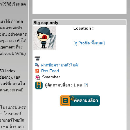
ใช้วิธีเรียนลัด
มาได้ ก้าวต่อ
Big cap only
บางคนอาจจะทำ
Location :
งมัน อย่างตลาด
ก่งๆ อาจจะทำได้
[ดู Profile ทั้งหมด]
gement ที่จะ
vatives มาช่วย)
ฝากข้อความหลังไมค์
50 Index
Rss Feed
Smember
ฮ่องกง), เอส
เจอร์ที่ตลาดโค
ผู้ติดตามบล็อก : 1 คน [
?
]
นต่างประเทศมี
บบโปรแกรมเทรด
า โบรกเกอร์
รกเกอร์ไทยมัก
 เช่น ถ้าราคา