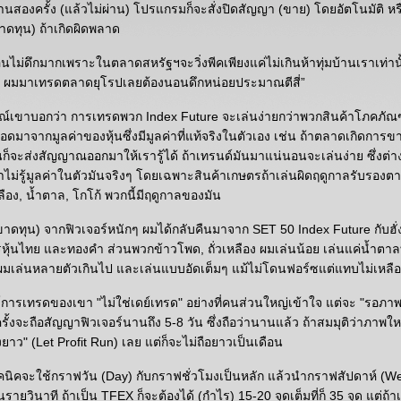
้านสองครั้ง (แล้วไม่ผ่าน) โปรแกรมก็จะสั่งปิดสัญญา (ขาย) โดยอัตโนมัติ หรื
าดทุน) ถ้าเกิดผิดพลาด
ไม่ดึกมากเพราะในตลาดสหรัฐฯจะวิ่งพีคเพียงแค่ไม่เกินห้าทุ่มบ้านเราเท่านั้
งๆ ผมมาเทรดตลาดยุโรปเลยต้องนอนดึกหน่อยประมาณตีสี่”
เขาบอกว่า การเทรดพวก Index Future จะเล่นง่ายกว่าพวกสินค้าโภคภัณฑ
อดมาจากมูลค่าของหุ้นซึ่งมีมูลค่าที่แท้จริงในตัวเอง เช่น ถ้าตลาดเกิดการ
นก็จะส่งสัญญาณออกมาให้เรารู้ได้ ถ้าเทรนด์มันมาแน่นอนจะเล่นง่าย ซึ่งต่า
ไม่รู้มูลค่าในตัวมันจริงๆ โดยเฉพาะสินค้าเกษตรถ้าเล่นผิดฤดูกาลรับรองตา
ลือง, น้ำตาล, โกโก้ พวกนี้มีฤดูกาลของมัน
 (ขาดทุน) จากฟิวเจอร์หนักๆ ผมได้กลับคืนมาจาก SET 50 Index Future กับฮั่ง
ุ้นไทย และทองคำ ส่วนพวกข้าวโพด, ถั่วเหลือง ผมเล่นน้อย เล่นแค่น้ำตาล
ผมเล่นหลายตัวเกินไป และเล่นแบบอัดเต็มๆ แม้ไม่โดนฟอร์ซแต่แทบไม่เหลือ
์การเทรดของเขา "ไม่ใช่เดย์เทรด" อย่างที่คนส่วนใหญ่เข้าใจ แต่จะ "รอภาพ
รั้งจะถือสัญญาฟิวเจอร์นานถึง 5-8 วัน ซึ่งถือว่านานแล้ว ถ้าสมมุติว่าภาพให
ิงยาว" (Let Profit Run) เลย แต่ก็จะไม่ถือยาวเป็นเดือน
นิคจะใช้กราฟวัน (Day) กับกราฟชั่วโมงเป็นหลัก แล้วนำกราฟสัปดาห์ (
็นรายวินาที ถ้าเป็น TFEX ก็จะต้องได้ (กำไร) 15-20 จุดเต็มที่ก็ 35 จุด แต่ถ้