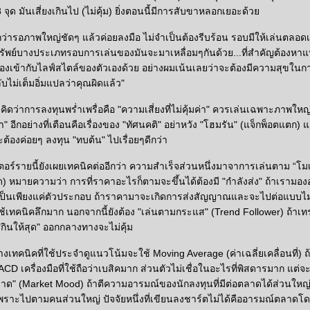
จุด มันเสี่ยงเกินไป (ไม่คุ้ม) ยิ่งตอนนี้มีการสับขาหลอกเยอะด้ว
่ารอภาพใหญ่ชัดๆ แล้วค่อยลงมือ ไม่จำเป็นต้องรีบร้อน รอบมีให้เล่นตลอดเ
นทรัพย์บางประเภทรอบการเล่นของมันจะมาเหลื่อมๆกันด้วย...ที่สำคัญต้องห
้องเข้ากับไลฟ์สไตล์ของตัวเองด้วย อย่างผมเน้นเลยว่าจะต้องมีความสุขใน
ับไม่เต็มอิ่มแปลว่าคุณผิดแล้ว"
ิดว่าการลงทุนพร่ำเพรื่อคือ "ความเสี่ยงที่ไม่คุ้มค่า" ควรเล่นเฉพาะภาพใหญ
ำ" อีกอย่างที่เตือนคือเรื่องของ "ทัศนคติ" อย่าหวัง "โฮมรัน" (แจ็กพ็อตแตก) แค
ะต้องค่อยๆ ลงทุน "ทบต้น" ไปเรื่อยๆดีกว่า
ตอร์รายนี้ยังเผยเทคนิคต่ออีกว่า ความสำเร็จส่วนหนึ่งมาจาการเล่นตาม “โมเ
) หมายความว่า การที่ราคาอะไรก็ตามจะขึ้นได้ต้องมี "กำลังส่ง" ถ้าเรามอง
่นเป็นเพียงแค่ตัวประกอบ ถ้าราคามาจะเกิดการส่งสัญญาณและจะไปต่อแบบไม่
้เทคนิคลึกมาก นอกจากนี้ยังต้อง "เล่นตามกระแส" (Trend Follower) ถ้าเท
"กินให้สุด" ออกกลางทางจะไม่คุ้ม
ทางเทคนิคที่ใช้ประจำดูแนวโน้มจะใช้ Moving Average (ค่าเฉลี่ยเคลื่อนที่) ถ
D เครื่องมือที่ใช้ถือว่าเบสิคมาก ส่วนตัวไม่เชื่อในอะไรที่พิสดารมาก แต่จะ
ด" (Market Mood) ถ้าตีความอารมณ์ของนักลงทุนที่มีต่อตลาดได้ส่วนใหญ่จ
 เพราะไปตามคนส่วนใหญ่ ปัจจัยหนึ่งที่เขียนลงชาร์ตไม่ได้คืออารมณ์ตลาด