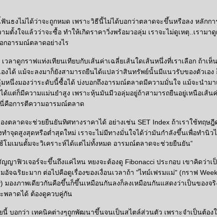
นี้ฟันธงไม่ได้ว่าจะถูกหมด เพราะวิธีนี้ไม่ได้บอกว่าตลาดจะขึ้นหรือลง หลักก
ตั้งใจแล้วว่าจะซื้อ ทำให้เกิดราคาวิ่งพร้อมวอลุ่ม เราจะไม่ดูเหตุ..เรามา
้นบอกอารมณ์ตลาดอย่างไร
เวลาดูกราฟแท่งเทียนเทียบกับเส้นค่าเฉลี่ยเส้นใดเส้นหนึ่งที่เราเลือก ถ้าเห
ัวเองได้ แม้จะลงมาก็ยังสามารถยืนได้แปลว่าสินทรัพย์นั้นมีแนวรับของตัวเอง ก
่มหนึ่งมองว่าระดับนี้ซื้อได้ บ่งบอกถึงอารมณ์ตลาดมีความมั่นใจ แม้จะนำมาเป
ได้แต่ก็มีความแม่นยำสูง เพราะหุ้นมันมีวอลุ่มอยู่ถ้าสามารถยืนอยู่เหนือเส้นค่
อ นี่คือการตีความอารมณ์ตลาด
องตลาดจะช่วยยืนยันทิศทางราคาได้ อย่างเช่น SET Index ถ้าเราใช้ทฤษฎ
ำจุดสูงสุดหรือต่ำสุดใหม่ เราจะไม่มีทางมั่นใจได้ว่ามันกำลังขึ้นเพื่อทำนิวไ
ใช้โมเมนตั้มจะวิเคราะห์ได้แต่ไม่ทั้งหมด อารมณ์ตลาดจะช่วยยืนยัน”
สัญญาฟิวเจอร์จะขึ้นถึงแค่ไหน หยงจะต้องดู Fibonacci ประกอบ เขาคิดว่าเป็นเ
อัจฉริยะมาก ต่อไปคือดูเรื่องของเงื่อนเวลาถ้า "ไทม์เฟรมแม่" (กราฟ Week
) มองภาพเดียวกันคือขึ้นก็ขึ้นเหมือนกันลงก็ลงเหมือนกันแสดงว่าเป็นของจริง
พลาดได้ ต้องดูควบคู่กัน
นี้ บอกว่า เทคนิคต่างๆถูกพัฒนาขึ้นจนเป็นสไตล์ส่วนตัว เพราะจำเป็นต้องใ