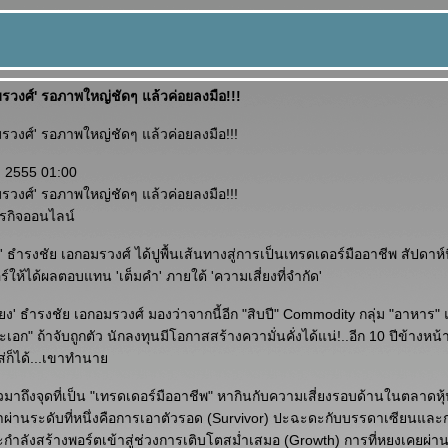
รวงศ์' รอภาพใหญ่ชัดๆ แล้วค่อยลงมือ!!!
รวงศ์' รอภาพใหญ่ชัดๆ แล้วค่อยลงมือ!!!
ม 2555 01:00
รวงศ์' รอภาพใหญ่ชัดๆ แล้วค่อยลงมือ!!!
ุรกิจออนไลน์
' ธำรงชัย เอกอมรวงศ์ ได้ปูพื้นเส้นทางสู่การเป็นเทรดเดอร์มืออาชีพ สัปดาห์
์ให้ได้ผลตอบแทน 'เต็มคำ' ภายใต้ 'ความเสี่ยงที่จำกัด'
ยง' ธำรงชัย เอกอมรวงศ์ มองว่าจากนี้อีก "สิบปี" Commodity กลุ่ม "อาหาร"
ะเอก" ถ้าจับถูกตัว นักลงทุนมีโอกาสสร้างความั่นคั่งได้แน่!..อีก 10 ปีข้างหน
ส่ก็ได้...เขาทำนา
าวมาถึงจุดที่เป็น "เทรดเดอร์มืออาชีพ" หากินกับความเสี่ยงรอบด้านในตลาด
เขาผ่านระดับที่หนึ่งคือการเอาตัวรอด (Survivor) ปะฉะดะกับบรรดาเซียนและ
ำลังสร้างพอร์ตเข้าสู่ช่วงการเติบโตสม่ำเสมอ (Growth) การที่หยงเคยผ่า