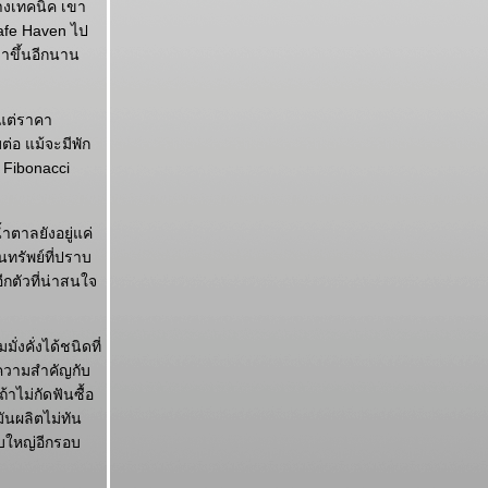
างเทคนิค เขา
Safe Haven ไป
าขึ้นอีกนาน
งแต่ราคา
่อ แม้จะมีพัก
้ Fibonacci
ำตาลยังอยู่แค่
นทรัพย์ที่ปราบ
กตัวที่น่าสนใจ
่งคั่งได้ชนิดที่
ห้ความสำคัญกับ
้าไม่กัดฟันซื้อ
นผลิตไม่ทัน
อบใหญ่อีกรอบ