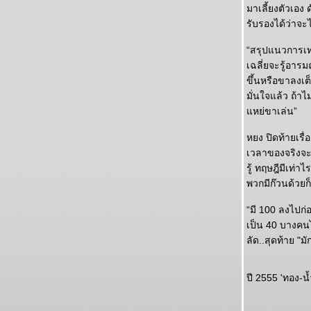
มาเลี้ยงตัวเอง 
รับรองได้ว่าจะ
“สรุปแนวการเท
เฉลี่ยจะรู้อา
ขึ้นหรือขาลงเต็
มั่นใจแล้ว ถ้า
หย่ขาเล่น”
หยง ปิดท้ายเรื
เวลาของจริงจะ
รู้ ทฤษฎีมีเท่
พวกมีก๊วนด้วยก
“มี 100 ลงไปก่อ
เป็น 40 บางคนไป
ลัด..สุดท้าย "
ปี 2555 'ทอง-น้