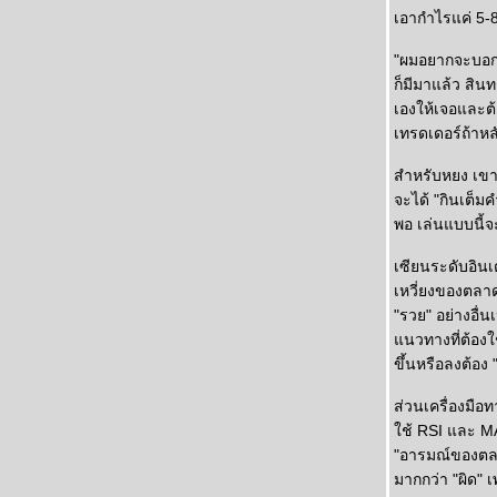
เอากำไรแค่ 5-8 
"ผมอยากจะบอกว
ก็มีมาแล้ว สิ
เองให้เจอและต
เทรดเดอร์ถ้าหล
สำหรับหยง เขาค
จะได้ "กินเต็มค
พอ เล่นแบบนี้จ
เซียนระดับอินเ
เหวี่ยงของตลาด
"รวย" อย่างอื
นวทางที่ต้องใช
ขึ้นหรือลงต้อง 
ส่วนเครื่องมือ
ช้ RSI และ MAC
"อารมณ์ของตลา
มากกว่า "ผิด"