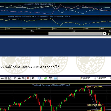
56 ซึ่งก็ใกล้เคียงกับที่ผมเคยคาดการณ์ไว้