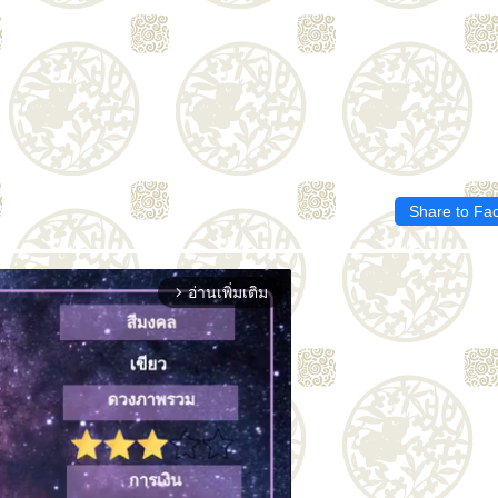
Share to Fa
อ่านเพิ่มเติม
arrow_forward_ios