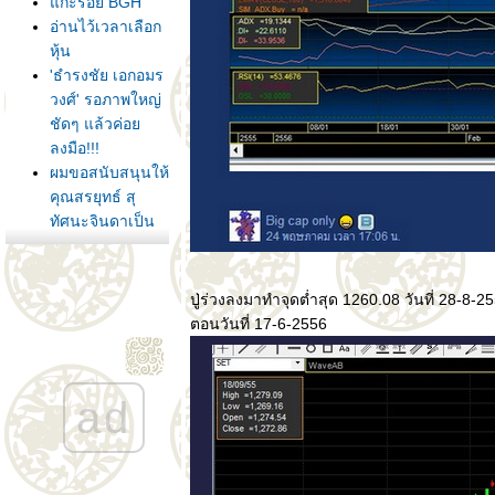
กะรอย BGH
อ่านไว้เวลาเลือก
หุ้น
'ธำรงชัย เอกอมร
วงศ์' รอภาพใหญ่
ชัดๆ แล้วค่อ
ลงมือ!!!
ผมขอสนับสนุนให้
คุณสรยุทธ์ สุ
ทัศนะจินดาเป็น
นายก
รัฐมนตรี........จาก
มติชน
ปู่ร่วงลงมาทำจุดต่ำสุด 1260.08 วันที่ 28-8-25
ทักษิณ บุรุษผู้โง่
ตอนวันที่ 17-6-2556
เขลา เบา
ปัญญา...
มือโปรเล่นหุ้น
ad
SCC แกร่งจริง
งานนี้ ขาช็อป
เตรียมลุย"ซื้อ"
PTT รอรอบ