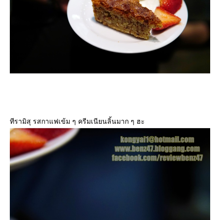
ทีรามิสุ รสกาแฟเข้ม ๆ ครีมเนียนลิ้นมาก ๆ ฮะ