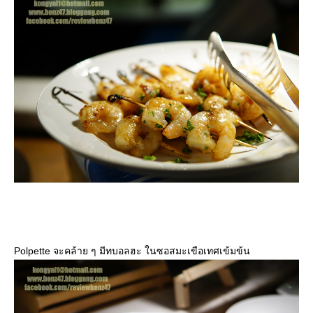
Polpette จะคล้าย ๆ มีทบอลฮะ ในซอสมะเขือเทศเข้มข้น