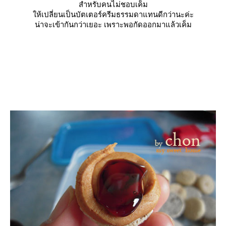
สำหรับคนไม่ชอบเค็ม
ห้เปลี่ยนเป็นบัตเตอร์ครีมธรรมดาแทนดีกว่านะค่ะ
น่าจะเข้ากันกว่าเยอะ เพราะพอกัดออกมาแล้วเค็ม