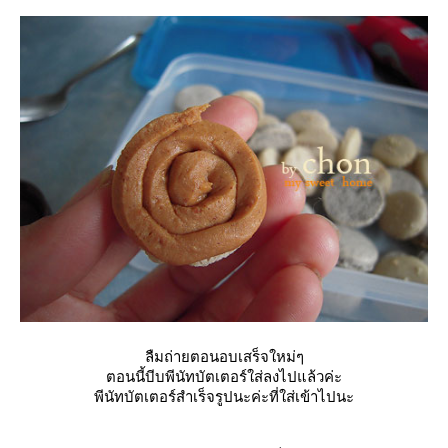
ลืมถ่ายตอนอบเสร็จใหม่ๆ
ตอนนี้บีบพีนัทบัตเตอร์ใส่ลงไปแล้วค่ะ
พีนัทบัตเตอร์สำเร็จรูปนะค่ะที่ใส่เข้าไปนะ