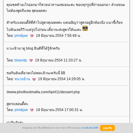
คุณชลทำอะไรออกมาก็สวยน่าทานเสมอนะคะ ชอบทุกรูปที่ถ่ายออกมา ส่่วนขนม
ไม่ต้องพูดถึงเลย สุดยอดค่ะ
สำหรับบลอนดี้ส์ที่ทำไปสูตรคุณพลค่ะ แต่เผอิญว่าสูตรอยู่อีกห้องนึง แนวขี้เกียจ
ไปค้นเลยรีวิวแต่รูปไปก่อน เดี๋ยวจะส่งสูตรให้นะคะ
ดย:
pim&jae
19 มิถุนายน 2554 7:56:49 น.
วะเข้ามาดู blog ยินดีที่ได้รู้จักครับ
ดย:
bbandp
19 มิถุนายน 2554 11:33:27 น.
ขอกินอันเดียวคงไม่พอแล้วนะครับนี่ อิอิ
ดย:
ทนายอ้วน
19 มิถุนายน 2554 14:29:05 น.
//www.pholfoodmafia.com/April11/dessert.php
สูตรบลอนดี้ค่ะ
ดย:
pim&jae
19 มิถุนายน 2554 17:00:31 น.
น่ากินจังค่ะ
ดย:
37dessertroom
19 มิถุนายน 2554 18:01:00 น.
BlogGang.com ใช้คุกกี้เพื่อพัฒนาประสบการณ์การใช้งานของคุณ
อ่านเพิ่มเติมได้ที่นี่