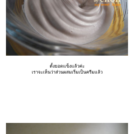
ตั้งยอดแข็งแล้วค่ะ
เราจะเห็นว่าส่วนผสมเริ่มเป็นครีมแล้ว