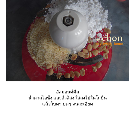
อัลมอนด์มีล
น้ำตาลไอซิ่ง และถั่วลิสง ใส่ลงไปในโถปั่น
ล้วก็บดๆ บดๆ จนละเอียด