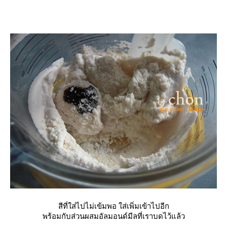
สีที่ใส่ไปไม่เข้มพอ ใส่เพิ่มเข้าไปอีก
พร้อมกับส่วนผสมอัลมอนด์มีลที่เราบดไว้แล้ว