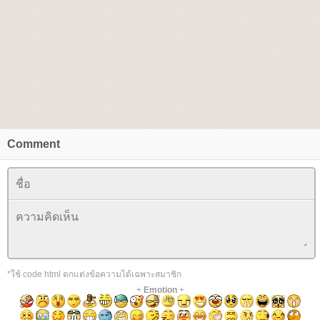
Comment
*ใช้ code html ตกแต่งข้อความได้เฉพาะสมาชิก
+
Emotion
+