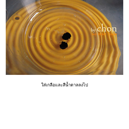
ส่เกลือและสีน้ำตาลลงไป