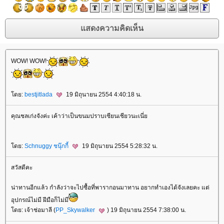
WOW! WOW!
ดย:
bestjitlada
19 มิถุนายน 2554 4:40:18 น.
คุณชลเก่งจังค่ะ เค้าว่าเป็นขนมปราบเซียนเชียวนะเนี่
ดย:
Schnuggy ชนุ๊กกี้
19 มิถุนายน 2554 5:28:32 น.
สวัสดีคะ
น่าทานอีกแล้ว กำลังว่าจะไปซื้อที่พารากอนมาทาน อยากทำเองได้จังเลยคะ แต่
อุปกรณ์ไม่มี ฝีมือก็ไม่มี
ดย: เจ้าช่อมาลี (
PP_Skywalker
) 19 มิถุนายน 2554 7:38:00 น.