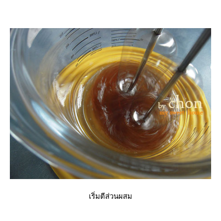
เริ่มตีส่วนผสม