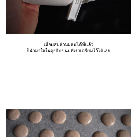
เมื่อผสมส่วนผสมได้ที่แล้ว
ก็นำมาใส่ในถุงบีบขนมที่เราเตรียมไว้ได้เล