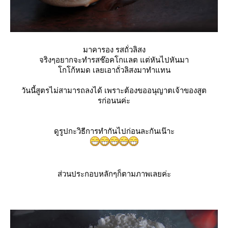
มาคารอง รสถั่วลิสง
จริงๆอยากจะทำรสช๊อคโกแลต แต่หันไปหันมา
กโก้หมด เลยเอาถั่วลิสงมาทำแทน
วันนี้สูตรไม่สามารถลงได้ เพราะต้องขออนุญาตเจ้าของสูต
รก่อนนค่ะ
ดูรูปกะวิธีการทำกันไปก่อนละกันเน๊าะ
ส่วนประกอบหลักๆก็ตามภาพเลยค่ะ