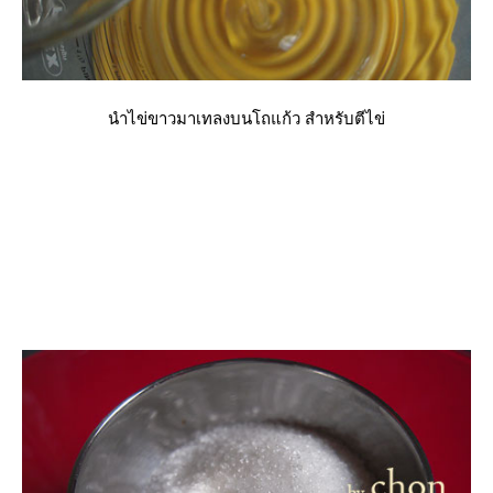
นำไข่ขาวมาเทลงบนโถแก้ว สำหรับตีไข่