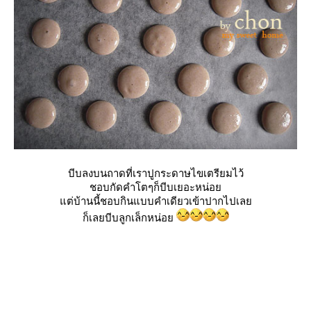
บีบลงบนถาดที่เราปูกระดาษไขเตรียมไว้
ชอบกัดคำโตๆก็บีบเยอะหน่อ
ต่บ้านนี้ชอบกินแบบคำเดียวเข้าปากไปเล
ก็เลยบีบลูกเล็กหน่อ