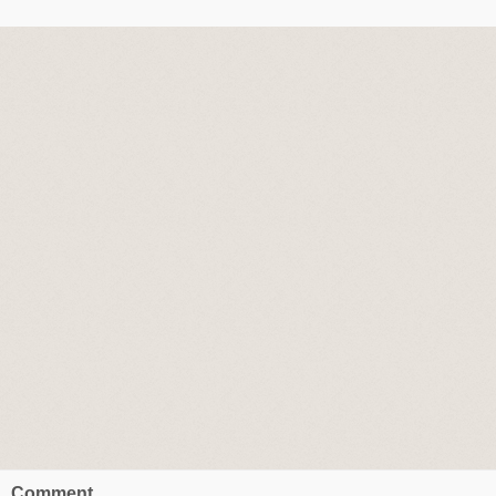
Comment