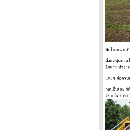
พักโฆษณาแป๊
ตั้งแต่ฟุตบอ
อีกแระ ทำงานมา
หะๆ ต่อครับต
ก่อนอื่นเลย ก
จขบ.ก็ตรวจง