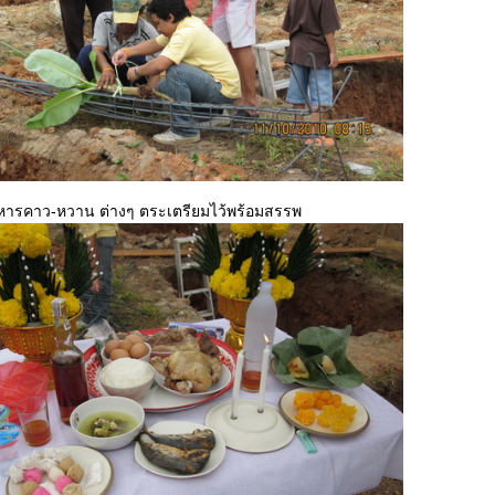
หารคาว-หวาน ต่างๆ ตระเตรียมไว้พร้อมสรรพ