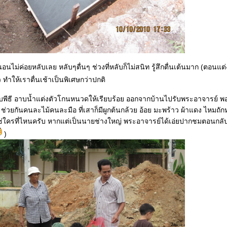
อนไม่ค่อยหลับเลย หลับๆตื่นๆ ช่วงที่หลับก็ไม่สนิท รู้สึกตื่นเต้นมาก (ตอนแต่งเ
) ทำให้เราตื่นเช้าเป็นพิเศษกว่าปกติ
บพีธี อาบน้ำแต่งตัวโกนหนวดให้เรียบร้อย ออกจากบ้านไปรับพระอาจารย์ พ
ช่วยกันคนละไม้คนละมือ ที่เสาก็มีผูกต้นกล้วย อ้อย มะพร้าว ผ้าแดง ไหมถ
ิใช่ใครที่ไหนครับ หากแต่เป็นนายช่างใหญ่ พระอาจารย์ได้เอ่ยปากชมตอนกลับด
)