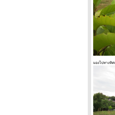
มองไปทางทิศต