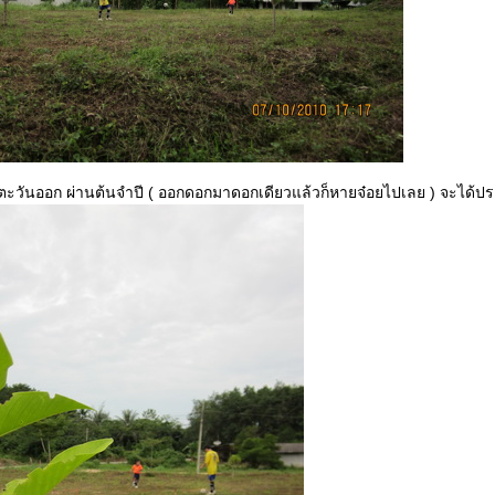
ะวันออก ผ่านต้นจำปี ( ออกดอกมาดอกเดียวแล้วก็หายจ๋อยไปเลย ) จะได้ปร