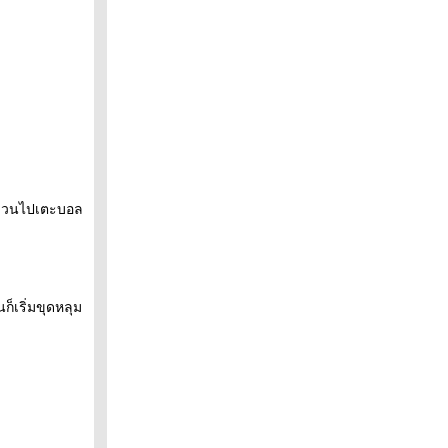
ก็ชวนไปเตะบอล
ก็เริ่มขุดหลุม