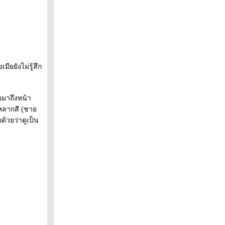
มียยังไม่รู้สึก
อมาถึงหน้า
ักหลากสี (ชา
้วยว่าดูเป็น