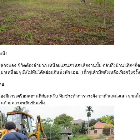
บนึง
ลโลกจบลง ชีวิตต้องลำบาก เหนื่อยแสนสาหัส เลิกงานปั๊บ กลับถึงบ้าน เด็กๆ
เหนื่อยๆ ยังไม่ทันได้หย่อนก้นนั่งพัก เฮ่อ.. เด็กๆเค้ามีพลังเหลือเฟือจริงจริ๊ง
่อ
็ต้องมีการเตรียมสถานที่ก่อนครับ ทีมช่างทำการวางผัง หาตำแหน่งเสา จากนั้น
านด้วยความขยันขันแข็ง