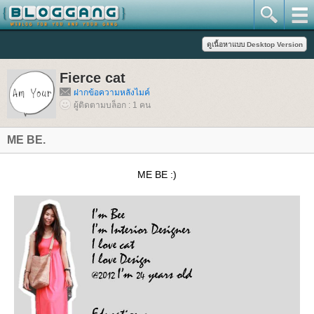
Fierce cat
ฝากข้อความหลังไมค์
ผู้ติดตามบล็อก : 1 คน
ME BE.
ME BE :)