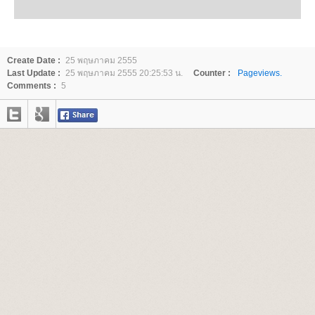
Create Date :
25 พฤษภาคม 2555
Last Update :
25 พฤษภาคม 2555 20:25:53 น.
Counter :
Pageviews.
Comments :
5