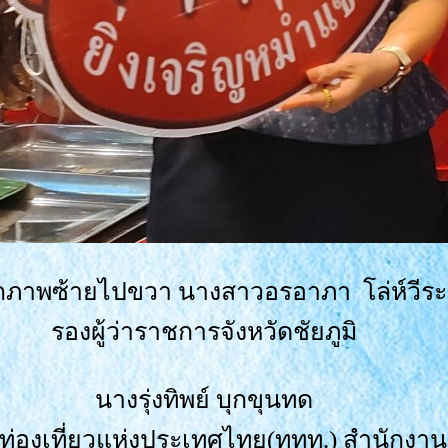
ภาพซ้ายไปขวา นางสาวอรอาภา โล่ห์วีระ
รองผู้ว่าราชการจังหวัดชัยภูมิ
นางรุ่งทิพย์ บุกขุนทด
ท่องเที่ยวแห่งประเทศไทย(ททท.) สำนักง