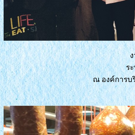
ง
ระ
ณ องค์การบริ