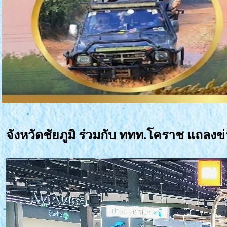
จังหวัดชัยภูมิ ร่วมกับ ททท.โคราช แถลงข่าว