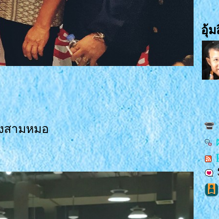
อุ้ม
่องสามหมอ