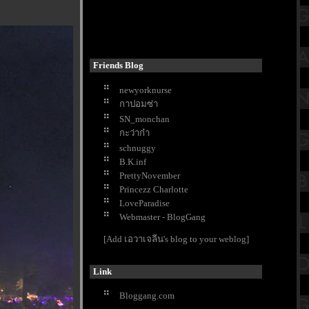
Friends Blog
newyorknurse
กาปอมซ่า
SN_monchan
กะว่าก๋า
schnuggy
B.K.inf
PrettyNovember
Princezz Charlotte
LoveParadise
Webmaster - BlogGang
[Add เอวาเจลีน's blog to your weblog]
Link
Bloggang.com