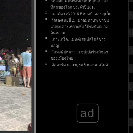
หนังสือเดินทางที่เยี่ยมที่สุดและแย่
ที่สุดของโลก ประจำปี 2016
เคาท์ดาวน์ 2016 ที่หาดป่าตอง ภูเก็ต
วัดเล่งเน่ยยี่ 2…มวลมหาประชาชน
ห่สะเดาะเคราะห์แก้ปีชงกันอย่าง
ล้นหลาม
เกาะเกร็ด…มนต์เสน่ห์สไตล์ชาว
มอญ
วัดหงษ์ปทุมาวาส ซุปเปอร์วังมัจฉา
ของเมืองไท
คัสตาร์ด นากามูระ ร้านขนมสไตล์
ญี่ปุ่น ในหมู่บ้านญี่ปุ่น สุขุมวิท 33/1
ad