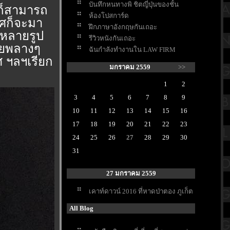
บันทึกหนทางพิ ชิตญี่ปุ่นของชั้น
นก็สามารถ
ห้องโปสการ์ด
ทศก็จะมา
ฝึกภาษาอังกฤษกันเถอะ
กหลายรูป
รีวิวหนังกันเถอะ
้วยพลางๆ
ฉันกำลังทำงานใน LAW FIRM
ศ ฯลฯเรียก
มกราคม 2559
>>
1
2
3
4
5
6
7
8
9
10
11
12
13
14
15
16
17
18
19
20
21
22
23
24
25
26
27
28
29
30
31
27 มกราคม 2559
เคาท์ดาวน์ 2016 ที่หาดป่าตอง ภูเก็ต
All Blog