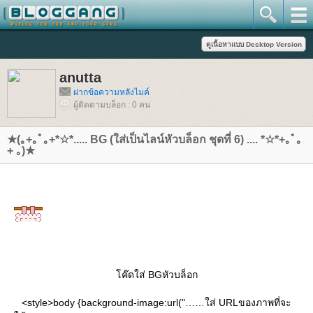
anutta
ฝากข้อความหลังไมค์
ผู้ติดตามบล็อก : 0 คน
★(｡+｡ﾟ｡+*☆*..... BG (ใส่เป็นไลน์หัวบล็อก ชุดที่ 6) .... *☆*+｡ﾟ｡
+ ｡)★
ค๊ดใส่ BGหัวบล็อก
<style>body {background-image:url("……ใส่ URLของภาพที่จะ