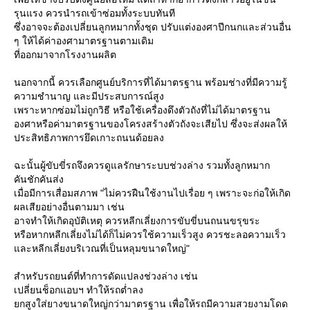
รุนแรง ควรนำรถเข้าซ่อมทั้งระบบทันที
ซึ่งอาจจะต้องเปลี่ยนลูกหมากทั้งชุด ปรับแต่งองศาปีกนกและส่วนอื่น
ๆ ให้ได้ค่าองศามาตรฐานตามเดิม
ที่ออกมาจากโรงงานผลิต
นอกจากนี้ ควรเลือกศูนย์บริการที่ได้มาตรฐาน พร้อมช่างที่มีความรู้
ความชำนาญ และมีประสบการณ์สูง
เพราะหากซ่อมไม่ถูกวิธี หรือใช้เครื่องดึงตัวถังที่ไม่ได้มาตรฐาน
องศาหรือค่ามาตรฐานของโครงสร้างตัวถังจะเสียไป ซึ่งจะส่งผลให้
ประสิทธิภาพการยึดเกาะถนนด้อยลง
ฉะนั้นผู้ขับขี่รถจึงควรดูแลรักษาระบบช่วงล่าง รวมทั้งลูกหมาก
คันชักคันส่ง
เมื่อมีการเสื่อมสภาพ "ไม่ควรฝืนใช้งานไปเรื่อย ๆ เพราะจะก่อให้เกิด
ผลเสียอย่างอื่นตามมา เช่น
อาจทำให้เกิดอุบัติเหตุ ควรหลีกเลี่ยงการขับขี่บนถนนขรุขระ
หรือหากหลีกเลี่ยงไม่ได้ก็ไม่ควรใช้ความเร็วสูง ควรชะลอความเร็ว
ละหลีกเลี่ยงบริเวณที่เป็นหลุมขนาดใหญ่"
สำหรับรถยนต์ที่ทำการดัดแปลงช่วงล่าง เช่น
เปลี่ยนช็อกแอบฯ ทำให้รถต่ำลง
กสูงใส่ยางขนาดใหญ่กว่ามาตรฐาน เพื่อให้รถมีความสวยงามโดด