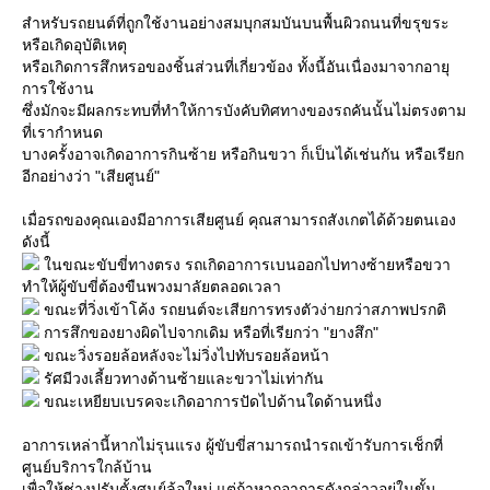
สำหรับรถยนต์ที่ถูกใช้งานอย่างสมบุกสมบันบนพื้นผิวถนนที่ขรุขระ
หรือเกิดอุบัติเหตุ
หรือเกิดการสึกหรอของชิ้นส่วนที่เกี่ยวข้อง ทั้งนี้อันเนื่องมาจากอายุ
การใช้งาน
ซึ่งมักจะมีผลกระทบที่ทำให้การบังคับทิศทางของรถคันนั้นไม่ตรงตาม
ที่เรากำหนด
บางครั้งอาจเกิดอาการกินซ้าย หรือกินขวา ก็เป็นได้เช่นกัน หรือเรียก
อีกอย่างว่า "เสียศูนย์"
เมื่อรถของคุณเองมีอาการเสียศูนย์ คุณสามารถสังเกตได้ด้วยตนเอง
ดังนี้
นขณะขับขี่ทางตรง รถเกิดอาการเบนออกไปทางซ้ายหรือขวา
ทำให้ผู้ขับขี่ต้องขืนพวงมาลัยตลอดเวลา
ขณะที่วิ่งเข้าโค้ง รถยนต์จะเสียการทรงตัวง่ายกว่าสภาพปรกติ
การสึกของยางผิดไปจากเดิม หรือที่เรียกว่า "ยางสึก"
ขณะวิ่งรอยล้อหลังจะไม่วิ่งไปทับรอยล้อหน้า
รัศมีวงเลี้ยวทางด้านซ้ายและขวาไม่เท่ากัน
ขณะเหยียบเบรคจะเกิดอาการปัดไปด้านใดด้านหนึ่ง
อาการเหล่านี้หากไม่รุนแรง ผู้ขับขี่สามารถนำรถเข้ารับการเช็กที่
ศูนย์บริการใกล้บ้าน
เพื่อให้ช่างปรับตั้งศูนย์ล้อใหม่ แต่ถ้าหากอาการดังกล่าวอยู่ในขั้น