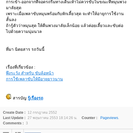
การเข้า-ออกจากที่จอดรถริมทางเดินเท้าไม่ควรขับในขณะที่หมุนพวง
มาลัยสุด
เพราะเมื่อเพลาขับหมุนพร้อมกับหักเลี้ยวสุด จะทำให้อายุการใช้งาน
สั้นลง
ถ้ารู้ตัวว่าหมุนสุด ให้คืนพวงมาลัยเล็กน้อย แล้วค่อยเลี้ยวและขับต่อ
ไปด้วยความนุ่มนวล
ที่มา นิตยสาร รถวันนี้
เรื่องที่เกี่ยวข้อง :
พึงระวัง สำหรับ ขับล้อหน้า
การใช้เพลาขับให้มีอายุยาวนาน
สารบัญ
รู้เรื่องรถ
Create Date :
12 กรกฎาคม 2552
Last Update :
27 พฤษภาคม 2553 18:14:26 น.
Counter :
Pageviews.
Comments :
3