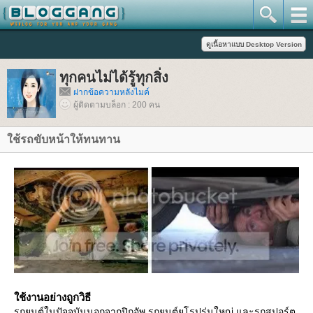
ทุกคนไม่ได้รู้ทุกสิ่ง
ฝากข้อความหลังไมค์
ผู้ติดตามบล็อก : 200 คน
ช้รถขับหน้าให้ทนทาน
ช้งานอย่างถูกวิธี
รถยนต์ในปัจจุบันนอกจากปิกอัพ รถยนต์ยุโรปรุ่นใหญ่ และรถสปอร์ต