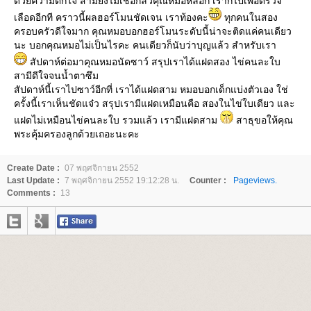
ด้วยความตกใจ สามียังไม่เชื่อกลัวคุณหมอหลอก เราก็ไปเพื่อตรวจ
เลือดอีกที คราวนี้ผลฮอร์โมนชัดเจน เราท้องคะ
ทุกคนในสอง
ครอบครัวดีใจมาก คุณหมอบอกฮอร์โมนระดับนี้น่าจะติดแค่คนเดียว
นะ บอกคุณหมอไม่เป็นไรคะ คนเดียวก็นับว่าบุญแล้ว สำหรับเรา
สัปดาห์ต่อมาคุณหมอนัดซาว์ สรุปเราได้แฝดสอง ไข่คนละใบ
สามีดีใจจนน้ำตาซึม
สัปดาห์นี้เราไปซาว์อีกที่ เราได้แฝดสาม หมอบอกเด็กแบ่งตัวเอง ใช่
ครั้งนี้เราเห็นชัดแจ๋ว สรุปเรามีแฝดเหมือนคือ สองในไข่ใบเดียว และ
ฝดไม่เหมือนไข่คนละใบ รวมแล้ว เรามีแฝดสาม
สาธุขอให้คุณ
พระคุ้มครองลูกด้วยเถอะนะคะ
Create Date :
07 พฤศจิกายน 2552
Last Update :
7 พฤศจิกายน 2552 19:12:28 น.
Counter :
Pageviews.
Comments :
13