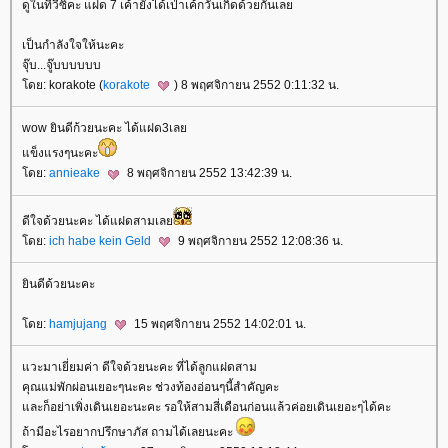
ดูในทีวีซิคะ แฝด 7 เค้ายังได้เป่าเค้กวันเกิดด้วยกันเล
เป็นกำลังใจให้นะคะ
จุ๊บ...จู๊บบบบบบ
ดย: korakote (
korakote
) 8 พฤศจิกายน 2552 0:11:32 น.
wow ยินดีก้วยนะคะ ได้แฝด3เล
ข็งแรงๆนะคะ
ดย:
annieake
8 พฤศจิกายน 2552 13:42:39 น.
ดีใจด้วยนะคะ ได้แฝดสามเล
ดย:
ich habe kein Geld
9 พฤศจิกายน 2552 12:08:36 น.
ินดีด้วยนะคะ
ดย:
hamjujang
15 พฤศจิกายน 2552 14:02:01 น.
วะมาเยี่ยมค่า ดีใจด้วยนะคะ ที่ได้ลูกแฝดสาม
คุณแม่พักผ่อนเยอะๆนะคะ ช่วงท้องอ่อนๆนี้สำคัญคะ
ละก็อย่าเพิ่งเดินเยอะนะคะ รอให้สามสี่เดือนก่อนแล้วค่อยเดินเยอะๆได้คะ
ถ้ามีอะไรอยากปรึกษาภัส ถามได้เลยนะคะ