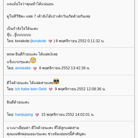
ละมั่นใจว่าคุณทำได้แน่นอน
ดูในทีวีซิคะ แฝด 7 เค้ายังได้เป่าเค้กวันเกิดด้วยกันเล
เป็นกำลังใจให้นะคะ
จุ๊บ...จู๊บบบบบบ
ดย: korakote (
korakote
) 8 พฤศจิกายน 2552 0:11:32 น.
wow ยินดีก้วยนะคะ ได้แฝด3เล
ข็งแรงๆนะคะ
ดย:
annieake
8 พฤศจิกายน 2552 13:42:39 น.
ดีใจด้วยนะคะ ได้แฝดสามเล
ดย:
ich habe kein Geld
9 พฤศจิกายน 2552 12:08:36 น.
ินดีด้วยนะคะ
ดย:
hamjujang
15 พฤศจิกายน 2552 14:02:01 น.
วะมาเยี่ยมค่า ดีใจด้วยนะคะ ที่ได้ลูกแฝดสาม
คุณแม่พักผ่อนเยอะๆนะคะ ช่วงท้องอ่อนๆนี้สำคัญคะ