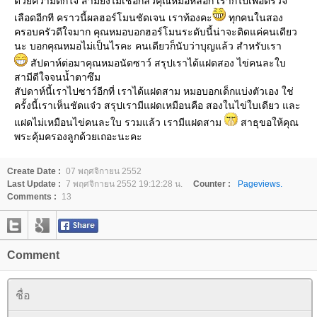
ด้วยความตกใจ สามียังไม่เชื่อกลัวคุณหมอหลอก เราก็ไปเพื่อตรวจ
เลือดอีกที คราวนี้ผลฮอร์โมนชัดเจน เราท้องคะ
ทุกคนในสอง
ครอบครัวดีใจมาก คุณหมอบอกฮอร์โมนระดับนี้น่าจะติดแค่คนเดียว
นะ บอกคุณหมอไม่เป็นไรคะ คนเดียวก็นับว่าบุญแล้ว สำหรับเรา
สัปดาห์ต่อมาคุณหมอนัดซาว์ สรุปเราได้แฝดสอง ไข่คนละใบ
สามีดีใจจนน้ำตาซึม
สัปดาห์นี้เราไปซาว์อีกที่ เราได้แฝดสาม หมอบอกเด็กแบ่งตัวเอง ใช่
ครั้งนี้เราเห็นชัดแจ๋ว สรุปเรามีแฝดเหมือนคือ สองในไข่ใบเดียว และ
ฝดไม่เหมือนไข่คนละใบ รวมแล้ว เรามีแฝดสาม
สาธุขอให้คุณ
พระคุ้มครองลูกด้วยเถอะนะคะ
Create Date :
07 พฤศจิกายน 2552
Last Update :
7 พฤศจิกายน 2552 19:12:28 น.
Counter :
Pageviews.
Comments :
13
Comment