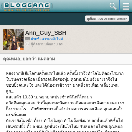
Ann_Guy_SBH
ฝากข้อความหลังไมค์
ผู้ติดตามบล็อก : 0 คน
คุณหมอ..บอกว่า แฝดสาม
หลังจากที่เสียใจกับครั้งแรกไปแล้ว ครั้งนี้เราจึงทำใจไม่คิดอะไรมาก
นวันตรวจเลือด เมื่อรอจนถึงสองทุ่ม คุณหมอไม่แจ้งมาเราจึงไป
ชอปปิ้งจนสะใจ และได้น้องมาชิวาวา มาหนึ่งตัวเพื่อมาเลี้ยงแทน
ลูก....
ละแล้ว 10.30 น. พยาบาลประจำคลินิกก็โทรมา
สวัสดีคะคุณแอน วันนี้คุณหมอนัดตรวจเลือดและมาฉีดยานะคะ เรา
ก็งงยาอะไร....สักพักพยาบาลก็แจ้งว่า ผลการตรวจเลือด คุณแอนตั้ง
ครรภ์นะคะ
ังเรายังไม่เชื่อ ทั้งงง ทำไรไม่ถูก ทำไมถึงเพิ่งมาบอกชั้นแล้วที่ชั้นไป
เดินชอปปิ้ง ตั้ง 5 ชม. ลูกชั้นจะเป็นไรไหม รับลนลานไปพบคุณหมอ