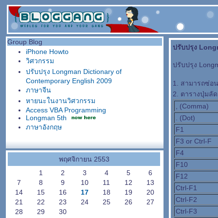
Group Blog
ปรับปรุง Long
iPhone Howto
วิศวกรรม
ปรับปรุง Longm
ปรับปรุง Longman Dictionary of
Contemporary English 2009
1. สามารถซ่อน
ภาษาจีน
2. ตารางปุ่มลัด
หายนะในงานวิศวกรรม
, (Comma)
Access VBA Programming
Longman 5th
. (Dot)
ภาษาอังกฤษ
F1
F3 or Ctrl-F
F4
พฤศจิกายน 2553
F10
1
2
3
4
5
6
F12
7
8
9
10
11
12
13
Ctrl-F1
14
15
16
17
18
19
20
Ctrl-F2
21
22
23
24
25
26
27
Ctrl-F3
28
29
30