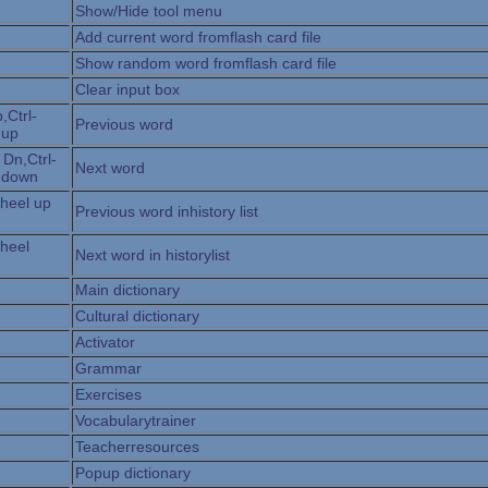
Show/Hide tool menu
Add current word fromflash card file
Show random word fromflash card file
Clear input box
,Ctrl-
Previous word
 up
 Dn,Ctrl-
Next word
 down
heel up
Previous word inhistory list
heel
Next word in historylist
Main dictionary
Cultural dictionary
Activator
Grammar
Exercises
Vocabularytrainer
Teacherresources
Popup dictionary