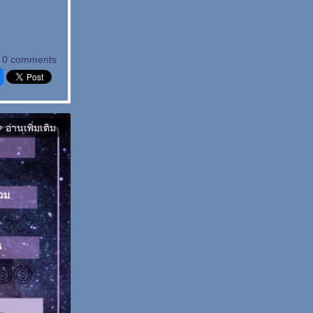
0 comments
อ่านเพิ่มเติม
orward_ios