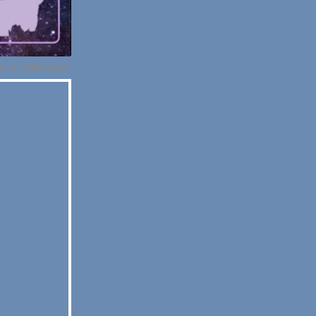
ed by 
GliaStudios
Unmute