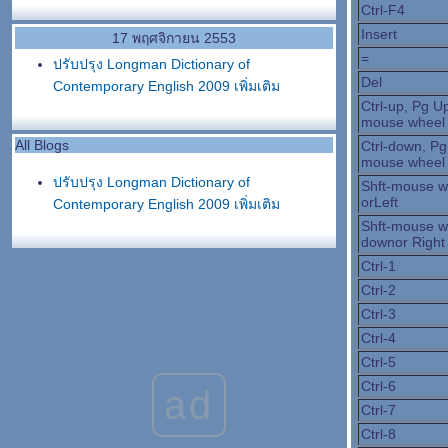
Ctrl-F4
Insert
17 พฤศจิกายน 2553
=
ปรับปรุง Longman Dictionary of
Del
Contemporary English 2009 เพิ่มเติม
Ctrl-up, Pg Up
mouse wheel
All Blogs
Ctrl-down, Pg
mouse wheel
ปรับปรุง Longman Dictionary of
Shft-mouse w
orLeft
Contemporary English 2009 เพิ่มเติม
Shft-mouse w
downor Right
Ctrl-1
Ctrl-2
Ctrl-3
Ctrl-4
Ctrl-5
Ctrl-6
ad
Ctrl-7
Ctrl-8