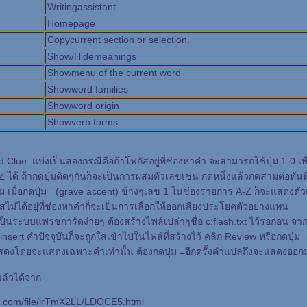
Writingassistant
Homepage
Copycurrent section or selection.
Show/Hidemeanings
Showmenu of the current word
Showword families
Showword origin
Showverb forms
d Clue. แบ่งเป็นสองกรณีคือถ้าโฟกัสอยู่ที่ช่องหาคำ จะสามารถใช้ปุ่ม 1-0 เพ
 ได้ ถ้ากดปุ่มติดๆกันก็จะเป็นการผสมตัวเลขเช่น กดหนึ่งแล้วกดสามต่อทันท
าม เมื่อกดปุ่ม ` (grave accent) ข้างๆเลข 1 ในช่องรายการ A-Z ก็จะแสดงตั
กัสไม่ได้อยู่ที่ช่องหาคำก็จะเป็นการเลือกให้ออกเสียงประโยคตัวอย่างแทน
ป็นระบบแฟรชการ์ดง่ายๆ ต้องสร้างไฟล์เปล่าๆชื่อ c:flash.txt ไว้รอก่อน จากนั
insert คำปัจจุบันก็จะถูกใส่เข้าไปในไฟล์ที่สร้างไว้ คลิก Review หรือกดปุ่ม =
าแสดงโดยจะแสดงเฉพาะคำเท่านั้น ต้องกดปุ่ม =อีกครั้งคำแปลถึงจะแสดงออก
แล้วได้จาก
.com/file/irTmX2LL/LDOCE5.html