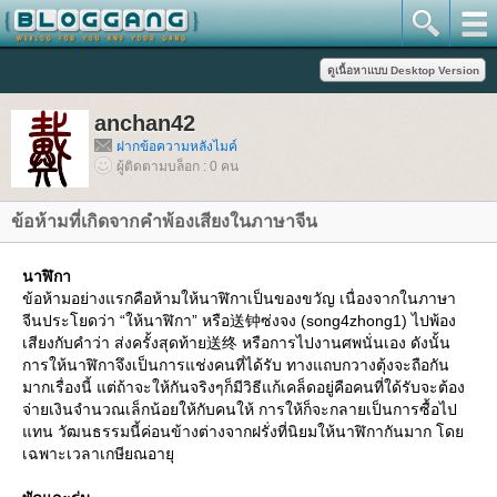
anchan42
ฝากข้อความหลังไมค์
ผู้ติดตามบล็อก : 0 คน
ข้อห้ามที่เกิดจากคำพ้องเสียงในภาษาจีน
นาฬิกา
ข้อห้ามอย่างแรกคือห้ามให้นาฬิกาเป็นของขวัญ เนื่องจากในภาษา
จีนประโยดว่า “ให้นาฬิกา” หรือ送钟ซ่งจง (song4zhong1) ไปพ้อง
เสียงกับคำว่า ส่งครั้งสุดท้าย送终 หรือการไปงานศพนั่นเอง ดังนั้น
การให้นาฬิกาจึงเป็นการแช่งคนที่ได้รับ ทางแถบกวางตุ้งจะถือกัน
มากเรื่องนี้ แต่ถ้าจะให้กันจริงๆก็มีวิธีแก้เคล็ดอยู่คือคนที่ใด้รับจะต้อง
จ่ายเงินจำนวณเล็กน้อยให้กับคนให้ การให้ก็จะกลายเป็นการซื้อไป
ทน วัฒนธรรมนี้ค่อนข้างต่างจากฝรั่งที่นิยมให้นาฬิกากันมาก โด
เฉพาะเวลาเกษียณอายุ