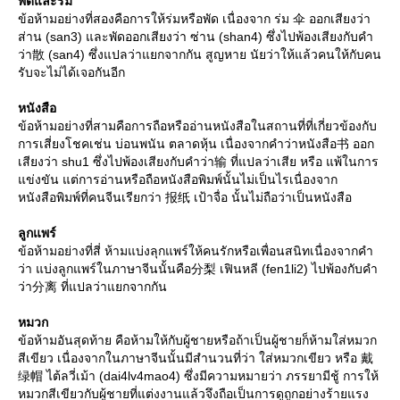
พัดและร่ม
ข้อห้ามอย่างที่สองคือการให้ร่มหรือพัด เนื่องจาก ร่ม 伞 ออกเสียงว่า
ส่าน (san3) และพัดออกเสียงว่า ซ่าน (shan4) ซึ่งไปพ้องเสียงกับคำ
ว่า散 (san4) ซึ่งแปลว่าแยกจากกัน สูญหาย นัยว่าให้แล้วคนให้กับคน
รับจะไม่ได้เจอกันอีก
หนังสือ
ข้อห้ามอย่างที่สามคือการถือหรืออ่านหนังสือในสถานที่ที่เกี่ยวข้องกับ
การเสี่ยงโชคเช่น บ่อนพนัน ตลาดหุ้น เนื่องจากคำว่าหนังสือ书 ออก
เสียงว่า shu1 ซึ่งไปพ้องเสียงกับคำว่า输 ที่แปลว่าเสีย หรือ แพ้ในการ
ข่งขัน แต่การอ่านหรือถือหนังสือพิมพ์นั้นไม่เป็นไรเนื่องจาก
หนังสือพิมพ์ที่คนจีนเรียกว่า 报纸 เป้าจื่อ นั้นไม่ถือว่าเป็นหนังสือ
ลูกแพร์
ข้อห้ามอย่างที่สี่ ห้ามแบ่งลุกแพร์ให้คนรักหรือเพื่อนสนิทเนื่องจากคำ
ว่า แบ่งลูกแพร์ในภาษาจีนนั้นคือ分梨 เฟินหลี (fen1li2) ไปพ้องกับคำ
ว่า分离 ที่แปลว่าแยกจากกัน
หมวก
ข้อห้ามอันสุดท้าย คือห้ามให้กับผู้ชายหรือถ้าเป็นผู้ชายก็ห้ามใส่หมวก
สีเขียว เนื่องจากในภาษาจีนนั้นมีสำนวนที่ว่า ใส่หมวกเขียว หรือ 戴
绿帽 ไต้ลวี่เม้า (dai4lv4mao4) ซึ่งมีความหมายว่า ภรรยามีชู้ การให้
หมวกสีเขียวกับผู้ชายที่แต่งงานแล้วจึงถือเป็นการดูถูกอย่างร้ายแรง