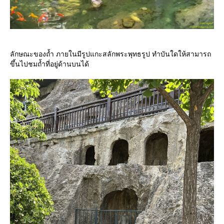
ลักษณะของถ้ำ ภายในมีรูปแกะสลักพระพุทธรูป ทำบันใดให้สามารถ
ขึ้นไปชมถ้ำที่อยู่ด้านบนได้