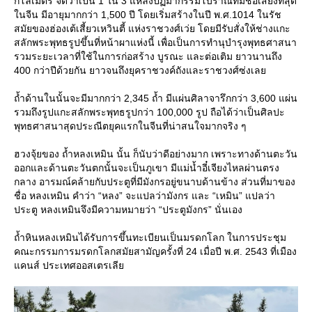
กิโลเมตร จัดว่าเป็น 1 ใน 3 แหล่งปฏิมากรรมโบราณที่มีชื่อเสียงที่สุด
นจีน มีอายุมากกว่า 1,500 ปี โดยเริ่มสร้างในปี พ.ศ.1014 ในรัช
สมัยของฮ่องเต้เสี้ยวเหวินตี้ แห่งราชวงศ์เว่ย โดยมีรับสั่งให้ช่างแกะ
สลักพระพุทธรูปขึ้นที่หน้าผาแห่งนี้ เพื่อเป็นการทำนุบำรุงพุทธศาสนา
รวมระยะเวลาที่ใช้ในการก่อสร้าง บูรณะ และต่อเติม ยาวนานถึง
400 กว่าปีด้วยกัน ยาวจนถึงยุคราชวงค์ถังและราชวงศ์ซ่งเล
ถ้ำด้านในนั้นจะมีมากกว่า 2,345 ถ้ำ มีแผ่นศิลาจารึกกว่า 3,600 แผ่น
รวมถึงรูปแกะสลักพระพุทธรูปกว่า 100,000 รูป ถือได้ว่าเป็นศิลปะ
พุทธศาสนาสุดประณีตยุคแรกในจีนที่น่าสนใจมากจริง ๆ
ฮวงจุ้ยของ ถ้ำหลงเหมิน นั้น ก็นับว่าดีอย่างมาก เพราะทางด้านตะวัน
ออกและด้านตะวันตกนั้นจะเป็นภูเขา มีแม่น้ำอี๋เจียงไหลผ่านตรง
กลาง อารมณ์คล้ายกับประตูที่มีมังกรอยู่ขนาบด้านข้าง ส่วนที่มาของ
ชื่อ หลงเหมิน คำว่า “หลง” จะแปลว่ามังกร และ “เหมิน” แปลว่า
ประตู หลงเหมินจึงมีความหมายว่า “ประตูมังกร” นั่นเอง
ถ้ำหินหลงเหมินได้รับการขึ้นทะเบียนเป็นมรดกโลก ในการประชุม
คณะกรรมการมรดกโลกสมัยสามัญครั้งที่ 24 เมื่อปี พ.ศ. 2543 ที่เมือง
คนส์ ประเทศออสเตรเลี