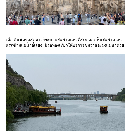
เมื่อเดินชมจนสุดทางก็จะข้ามสะพานแห่งที่สอง มองเห็นสะพานแห่ง
รกข้ามแม่น้ำอี๋เจียง มีเรือท่องเที่ยวให้บริการชมวิวสองฝั่งแม่น้ำด้ว