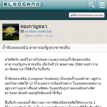
ทองกาญจนา
ฝากข้อความหลังไมค์
ผู้ติดตามบล็อก : 41 คน
ถ้ำหินหลงเหมิน สาธารณรัฐประชาชนจีน
สวัสดีครับ ผมมีโอกาสไปชมความงดงามของถ้ำหินหลงเหมิน
สาธารณรัฐประชาชนจีน เมื่อวันที่ 15 พฤษภาคม 2568 ขอนำรา
ละเอียดมาเล่าให้ฟังในวันนี้ครับ
ถ้ำหินหลงเหมิน (Longmen Grottoes) เป็นกลุ่มถ้ำบนหน้าผา อยู่ห่าง
ออกไปทางทิศใต้ 12 กิโลเมตรจากเมืองลั่วหยาง ในมณฑลเหอหนาน
อยู่ระหว่างภูเขาเซียงทางทิศตะวันออกกับภูเขาหลงเหมินทางทิศ
ตะวันตก หันหน้าออกสู่ริมฝั่งแม่น้ำอี๋เจียง
พื้นที่บริเวณกลุ่มถ้ำมีความยาวจากทิศเหนือจรดทิศใต้ประมาณ 1