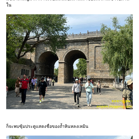
น
ก็จะพบซุ้มประตูแสดงชื่อของถ้ำหินหลงเหมิน