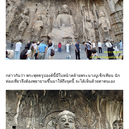
กล่าวกันว่า พระพุทธรูปองค์นี้มีใบหน้าคล้ายพระนางบูเช็กเทียน นัก
ท่องเที่ยวจึงต้องพยายามขึ้นมาให้ถึงจุดนี้ จะได้เห็นด้วยตาตนเอง