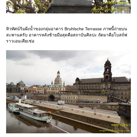
ทิวทัศน์ริมฝั่งน้ำของกลุ่มอาคาร Bruhlsche Terrasse ภาพนี้ถ่ายบน
สะพานครับ อาคารหลังซ้ายมือสุดคือสถาบันศิลปะ ถัดมาคือโบสถ์ฟ
ราวเอนเคียเช่อ