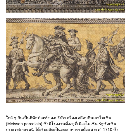
กล้ ๆ กันเป็นพิพิธภัณฑ์ของบริษัทเครื่องเคลือบดินเผาไมเซิน
(Meissen porcelain) ซึ่งมีโรงงานตั้งอยู่ที่เมืองไมเซิน รัฐซัคเซิน
ประเทศเยอรมนี ได้เริ่มผลิตเป็นอุตสาหกรรมตั้งแต่ ค.ศ. 1710 ซึ่ง