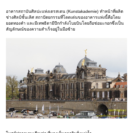
อาคารสถาบันศิลปะแห่งเดรสเดน (Kunstakademie) ทำหน้าที่ผลิต
ช่างศิลป์ชั้นเลิศ สถาปัตยกรรมที่โดดเด่นของอาคารแห่งนี้คือโดม
อดทองคำ และมีเทพธิดามีปีกกำลังโบยบินโดยถือช่อมะกอกซึ่งเป็น
สัญลักษณ์ของความสำเร็จอยู่ในมือซ้า