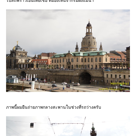
บสถ์ฟราวเอนเคียเช่อ ที่มองเห็นจากริมฝั่งแม่น้ำ
ภาพนี้ผมยืนถ่ายภาพกลางสะพานในช่วงที่รถว่างครับ