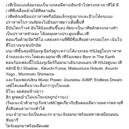
เวทีเป็นแบบล้อมรอบเป็นวงกลมมีทางเดินเข้าไปตรงกลางเวทีได้ มี
เวทีที่เคลื่อนย้ายได้ทีหลายอัน
เวทีหลักเหมือนปราสาทหรือป้อมเล็กๆสูงมากและมีวงโค้งๆแบบ
ปราสาทโบราณถัดลงไปมีจอภาพยาวเต็มพื้นที่
มีบันไดกว้าง4 อันให้น้องเดินขึ้นลง ถัดมาเป็นเวทีหลักตรงกลางทำ
เป็นปราสาทจำลอง โค้งคลุมทางประตูบนพื้นเวที
คอนเริ่มด้วยเปิดวิดิโอ แสดงสถานที่ที่มีชื่อเสียงต่างๆรอบโลก เน้นไป
ที่โบราณๆเช่นปิรมิด
บนเวทีชั้นสองมีน้องจูเนียร์อยู่ระหว่างโค้งวงกลม HSJอยู่ในปราสาท
จำลองและกระโดดเตะออกมาที่เวทีร้องเพลง Born in The Earth
ตอนร้องเพลงนี้ไปน้องจูเนียร์ก็ออกมาเต้นรอบนอกเวที HSJอยู่บนเวที
หลักมี B.I.Shadow , Kikuchi Fuma, Matsumura Hokuto ,Kouchi
Yugo , Morimoto Shintarou
ละร้องเพลงUltra Music Power, Jounetsu JUMP, Endless Dream.
เคย์โตะผมสั้นน่าจะสั้นกว่ารูปในแมค
อิโนะ ผมค่อนข้างยาว
ฮิก ผูกผมม้า(ไม่แน่ใจแปลถูกป่าวนะ)
เริ่มแนะนำตัวยาบุเริ่มช่วงMCพูดเกี่ยวกับธีมคอนมีความหลากหลายที่
ทั้งสิบคนสามารถทำได้
นะนำยามะจังเป็นคนแรก ยามะจังออกมาพร้อมสตาฟเหมือนตอน
ซัมมารี
ไดจังออกมาพร้อมมีดแฝด