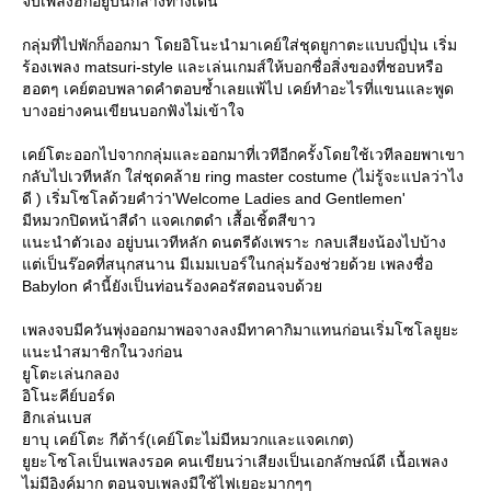
จบเพลงฮิกอยู่บนกลางทางเดิน
กลุ่มที่ไปพักก็ออกมา โดยอิโนะนำมาเคย์ใส่ชุดยูกาตะแบบญี่ปุ่น เริ่ม
ร้องเพลง matsuri-style และเล่นเกมส์ให้บอกชื่อสิ่งของที่ชอบหรือ
ฮอตๆ เคย์ตอบพลาดคำตอบซ้ำเลยแพ้ไป เคย์ทำอะไรที่แขนและพูด
บางอย่างคนเขียนบอกฟังไม่เข้าใจ
เคย์โตะออกไปจากกลุ่มและออกมาที่เวทีอีกครั้งโดยใช้เวทีลอยพาเขา
กลับไปเวทีหลัก ใส่ชุดคล้าย ring master costume (ไม่รู้จะแปลว่าไง
ดี ) เริ่มโซโลด้วยคำว่า'Welcome Ladies and Gentlemen'
มีหมวกปิดหน้าสีดำ แจคเกตดำ เสื้อเชิ้ตสีขาว
นะนำตัวเอง อยู่บนเวทีหลัก ดนตรีดังเพราะ กลบเสียงน้องไปบ้าง
ต่เป็นร๊อคที่สนุกสนาน มีเมมเบอร์ในกลุ่มร้องช่วยด้วย เพลงชื่อ
Babylon คำนี้ยังเป็นท่อนร้องคอรัสตอนจบด้ว
เพลงจบมีควันพุ่งออกมาพอจางลงมีทาคากิมาแทนก่อนเริ่มโซโลยูยะ
นะนำสมาชิกในวงก่อน
ูโตะเล่นกลอง
อิโนะคีย์บอร์ด
ฮิกเล่นเบส
าบุ เคย์โตะ กีต้าร์(เคย์โตะไม่มีหมวกและแจคเกต)
ูยะโซโลเป็นเพลงรอค คนเขียนว่าเสียงเป็นเอกลักษณ์ดี เนื้อเพลง
ไม่มีอิงค์มาก ตอนจบเพลงมีใช้ไฟเยอะมากๆๆ