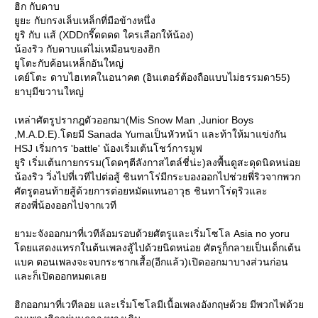
ฮิก กับดาบ
ูยะ กับกรงเล็บเหล็กที่มือข้างหนึ่ง
ูริ กับ แส้ (XDDกรี๊ดดดด ใครเลือกให้น้อง)
น้องริว กับดาบแต่ไม่เหมือนของฮิก
ูโตะกับค้อนเหล็กอันใหญ่
เคย์โตะ ดาบไฮเทคในอนาคต (อินเตอร์ต้องถือแบบไม่ธรรมดา55)
าบุมีขวานใหญ่
เหล่าศัตรูปรากฎตัวออกมา(Mis Snow Man ,Junior Boys
,M.A.D.E).โดยมี Sanada Yumaเป็นหัวหน้า และท้าให้มาแข่งกัน
HSJ เริ่มการ 'battle' น้องเริ่มเต้นโชว์การมูฟ
ูริ เริ่มเต้นกายกรรม(โดดๆตีลังกาสไตล์ชี่น่ะ)ลงพื้นดูสะดุดนิดหน่อ
น้องริว วิ่งไปที่เวทีไปต่อสู้ ชินทาโร่มีกระบองออกไปช่วยพี่ริวจากพวก
ศัตรูตอนท้ายสู้ด้วยการต่อยหมัดแทนอาวุธ ชินทาโร่ดุริวและ
สองพี่น้องออกไปจากเวที
ามะจังออกมาที่เวทีล้อมรอบด้วยศัตรูและเริ่มโซโล Asia no yoru
ดยแสดงแทรกในต้นเพลงสู้ไปด้วยนิดหน่อย ศัตรูก็กลายเป็นเด็กเต้น
บค ตอนเพลงจะจบกระชากเสื้อ(อีกแล้ว)เปิดออกมาบางส่วนก่อน
ละก็เปิดออกหมดเล
ฮิกออกมาที่เวทีลอย และเริ่มโซโลมีเนื้อเพลงอังกฤษด้วย มีพวกไฟด้ว