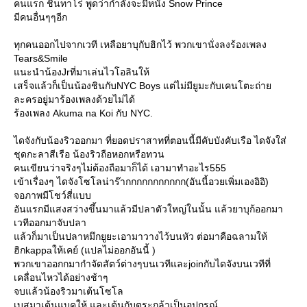
คนแรก ชินทาโร่ พูดว่ากำลังจะมีหนัง Snow Prince
มีคนอื่นๆๆอีก
ทุกคนออกไปจากเวที เหลือยาบุกับฮิกไว้ พวกเขานั่งลงร้องเพลง
Tears&Smile
นะนำน้องJrที่มาเล่นไวโอลินให้
เสร็จแล้วก็เป็นน้องชินกับNYC Boys แต่ไม่มียูมะกับเคนโตะถ่า
ละครอยู่มาร้องเพลงด้วยไม่ได้
ร้องเพลง Akuma na Koi กับ NYC.
ไดจังกับน้องริวออกมา ที่ยอดปราสาทที่ตอนนี้มีคับบังคับเรือ ไดจังใส่
ชุดกะลาสีเรือ น้องริวถือหอกหรือทวน
คนเขียนว่าจริงๆไม่ต้องถือมาก็ได้ เอามาทำอะไร555
เข้าเรื่องๆ ไดจังโซโลน่าร๊ากกกกกกกกกกก(อันนี้อวยเพิ่มเองอิอิ)
จอภาพมีโชว์สี่แบบ
อันแรกมีแสงสว่างขึ้นมาแล้วมีปลาตัวใหญ่ในนั้น แล้วยาบุก้ออกมา
เวทีออกมาจับปลา
ล้วก็มาเป็นปลาหมึกยูยะเอามาวางไว้บนหัว ต่อมาคือฉลามให้
ฮิกkappaให้เคย์ (แปลไม่ออกอันนี้ )
พวกเขาออกกมากำจัดสัตว์ต่างๆบนเวทีและjoinกับไดจังบนเวทีที่
เคลื่อนไหวได้อย่างช้าๆ
จบแล้วน้องริวมาเต้นโซโล
เบสมาเต้นแบคให้ และเต้นกับตระกล้าเป็นอุปกรณ์