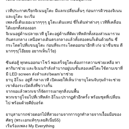
เวทีประกาศเรียกจิเนนยูโตะ มีแลกเปลี่ยนสั้นๆ ก่อนการดิวของจิเนน
ละยูโตะ จะเริ่ม
เพลงนี้เต้นเยอะมากๆๆๆ ยูโตะเต้นแทป ชี่ก็เต้นท่าต่างๆ เวทีที่เคลื่อน
ได้แยกทั้งสองออก
จิเนนอยู่ด้านปลายเวที ยูโตะอยู่ด้านที่ติดเวทีหลักทั้งสองส่วนมารวม
กันตรงกลาง เหนือทางเดินตรงกลางแล้วทั้งสองคนก็เต้นด้วยกัน ชี่
กระโดดไปที่แขนยูโตะ ก่อนที่จะกระโดดออกมาอีกที เก่ง น่าชื่นชม ดี
มากๆๆ(โอ๊ยยย อยากเห็นโว้ย)
ซีนต่อสู้ ทุกคนออกมาโชว์ พอเสร็จยูโตะต้องการความช่วยเหลือ ทา
คากิมาช่วย และจิเนนกำลังลำบากอยู่บนชั้นสองเคย์โตะใช้ดาบเขาที่
มี LED screen ส่งลำแสง'beam’มาช่ว
าบุ อิโนะ อยู่ที่ กลางเวที เปิดเผยให้เห็นว่ายาบุโดนจับกุมถ้าจะช่ว
เขาต้องระเบิดสิ่งที่ขวางกั้น
จากจอแล้วพวกเขาก็จัดการเผาทุกสิ่งบนพื้น
พวกเขาจู่โจมไปที่เวทีหลัก อิโนะปรากฏตัวอีกครั้ง พร้อมชุดที่เปลี่ยน
ไป พร้อมด้วยคีย์บอร์ด
าบุสามารถช่วยดอกไม้ที่สวยงามจากการถูกทำลายจากเงื้อมมือของ
ศัตรู (พระเอกแท้ๆๆเลยสิเนี่ย55)
เริ่มร้องเพลง My Everything