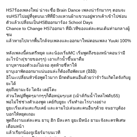
HS7ร้องเพลงใหม่ น่าจะชื่อ Brain Dance เพลงน่ารักมากๆ ตอนจะ
จบHS7ไปอยู่ที่จุดบนเวทีที่มีวงแหวนผ้าแขวนอยู่พวกเค้าเข้าไปซ่อน
ตัวแล้วเปลี่ยนเป็นHSBออกมาร้อง School Days
Chance to Change HS7ออกมา ที่มีเวทีของแต่ละคนเต้นท่ามกลางผู้
ชม
ล้วหายไปจากพื้นใกล้จบเพลงและออกมาใหม่ตอนเพลง Yuuki 100%
หลังเพลงนี้ดนตรีหยุด และน้องเริ่มMC เริ่มพูดถึงของหน้าคอนว่ามี
อะไรบ้าง(ขายของๆๆ) เอาแก้วน้ำขึ้นมาดื่ม
าบุหาของตัวเองไม่เจอ สุดท้ายชี่หาให้
าบุเอาพัดออกมาแน่นอนล่ะก็ต้องถือพัดเบส (อิอิอิ)
อิโนะเปลี่ยนหัวข้อพูดไวมาก มีกดดันคนอื่นด้วยว่าจำวันเกิดไดจังกับยู
ะได้
คุยถึงยามะจัง ไดจัง เคย์โตะ
ส่วนใหญ่ที่พูดๆมากๆๆก็คือหนุ่มๆเบส (เม้าส์กันน้ำไหลไฟดับ55)
พอไม่ใช่ช่วงตัวเองพูด เคย์กับยูยะ เริ่มทำอะไรบางอย่าง
ูยะเริ่มเล่นเตะกับเคย์ และลามไปเล่นเตะคนอื่นๆด้วย จนยาบุต้อง
บอกให้หยุดเถอะ
พูดถึงงานแต่ละคน ยาบุ ฮิก มีละคร ยูยะมีหนัง ยามะจังละครพิเศษ
เดือนหน้า
ล้วเรียกน้องจูเนียร์มาบนเวที