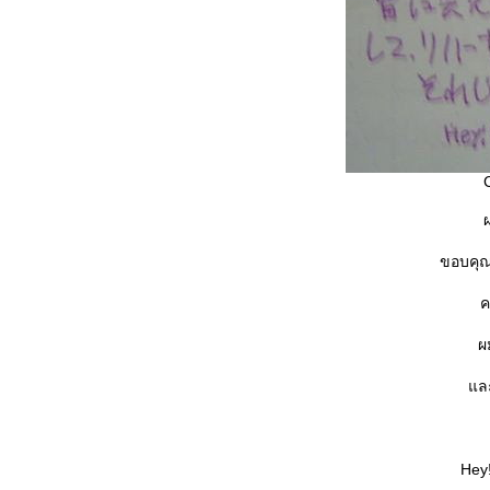
C
ผ
ขอบคุณ
ค
ผ
ละ
Hey!