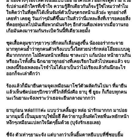
มาเองจริงๆร้องไห้ตรงนั้นแบบไม่อายใครแล้ว ออกจะดูดราม่าเว่อ
ร์เปล่าแต่ถ้าใครที่เข้าใจ ความรู้สึกเดียวกันก็จะรู้ใช่ไหมว่าทำไม
จคิดว่าในที่สุดก็ได้เห็นจัมพ์ตัวเป็นๆตรงหน้าแล้วอ่ะ ทุกอย่างที่
เคยทำ เคยดู วันเก่าๆมันตีขึ้นมาในหัวว่านี่แหละสิ่งที่เรารอคอยสิ่ง
ที่คอยทุ่มเทไปมันเพื่อพวกมันจริงๆ อีกส่วนคือเฟลจากเมื่อวานรอ
เก้อมันคงมารวมกันระเบิดวันนี้ทีเดียวเลยมั้ง
ชุดเสื้อคลุมขาวๆยาวๆเวทีกลมก็เลื่อนสูงขึ้น น้องออร่ากระจา
มากทุกคนย้ำว่าทุกคนตัวจริงแบบวิ้งใสสวยน่ารักหล่อโอ๊ยยแบบดู
ดีมากกกกกก ไม่มีคนหน้าเหลี่ยม ซาละเปา แก้มป่อง หน้ายาวเกิน
หรืออะไรทั้งสิ้น ฉีกฉายาทุกอย่างที่เคยเรียกในหัวไปหมดแล้ว จบ
เพลงนี้ร้องเพลงอะไรจำไม่ได้เอาเป็นว่าไม่เรียงแล้วกันนึกอะไร
ออกก็จะเล่าดีกว่า
ร้องแล้วก็มีมายืนตามจุดเหมือนมาโชว์ตัวผลัดกันไปมา ที่มายืน
ล้วเห็นชัดบ่อยๆปีกขวาที่ใกล้ที่นั่งคือ ยาบุ ชี่ ยูยะ ก็เกือบทุกคน
นะเว้นยามะจังเพราะว่าเธอจะยืนกลางมากกว่า
าบุก่อน หล่อ!!!!!ค่ะ แบบว่าเคลิ้มสูง หล่อ น่ารักมากกก มาบ่อ
มากมุมนี้ เป็นมุมยาบุใช่มั้ยฮึ คิดว่ายาบุเห็นพัดไทยพี่นะหยักหน้า
หงึกๆเหมือนแปลกใจนิดๆยิ้มด้วย (บุจังรักเธอเลย)
ชี่จัง ตัวเท่าๆยามะจัง แต่บางกว่าเห็นยิ้มตาหยีแบบที่ชี่ชอบยิ้ม