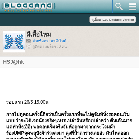
ผีเสื้อไหม
ฝากข้อความหลังไมค์
ผู้ติดตามบล็อก : 0 คน
HSJ@hk
รอบแรก 26/5 15.00น
การไปดูคอนครั้งนี้ถือว่าเป็นครั้งแรกที่จะไปดูจัมพ์นั่งรอคอนเริ่ม
บบว่าจะได้เจอน้องจริงๆเหรอเปล่าฝันหรือเปล่าหว่า ตื่นเต้นมาก
ต่ทำนิ่ง(อิอิ) พอคอนเริ่มจริงจัมพ์ออกมาจากกระโจมผ้า
ร้องUMPจุดพลุปังผ้าร่วงลงมา คุงพี่น้ำตาร่วงเลยอ่ะ มันไหลออก