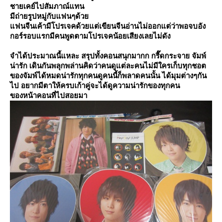
ชายเคย์ไปสัมภาณ์แทน
มีถ่ายรูปหมู่กับแฟนๆด้ว
ฟนจีนเค้ามีโปรเจคด้วยแต่เขียนจีนอ่านไม่ออกแต่ว่าพอจบอัง
กอร์รอบแรกมีคนพูดตามโปรเจคน้อยเสียงเลยไม่ดัง
จำได้ประมาณนี้แหละ สรุปทั้งคอนสนุกมากก กรี๊ดกระจาย จัมพ์
น่ารัก เดินกันพลุกพล่านคิดว่าคนดูแต่ละคนไม่มีใครเก็บทุกชอต
ของจัมพ์ได้หมดน่ารักทุกคนดูคนนี้ก็พลาดคนนั้น ได้มุมต่างๆกัน
ไป อยากมีตาให้ครบเก้าคู่จะได้ดูความน่ารักของทุกคน
ของหน้าคอนที่ไปสอยมา