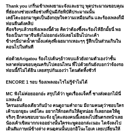
Thank you เกริ่นเข้าเพลงยามะจังและยาบุ พุดประมาณขอบคุณ
ที่ฮ่องกงช่วยเหลือช่วงที่ปุ่นมีภัยพิบัติประมาณนั้น
เคย์โตะออกมาพูดเป็นอังกฤษใจความเหมือนกัน และร้องเพลงก็มี
ท่อนจีนดังคลิป
คือจริงๆแล้วรอฟังเพลงนี้ด้วย คิดว่าต้องซึ้งจะร้องไห้อีกมั้ยนี่ พอ
ร้องเป็นภาษาจีนฟังไม่ออกอ่ะ55เลยไม่อินไปกะเค้า
ข้างๆนี่ปาดน้ำตามั้งแต่คุงพี่เฉยมากเหอะๆๆ รู้สึกเป็นส่วนเกินใน
คอนไปในทันที
ต่อด้วยArigatou ร้องไปเต้นๆอ้าวจบแล้วยังถามตัวเองว่าชั้น
พลาดท่อนขอบคุณครับไปตอนไหน พี่ไปด้วยกันยังบอกว่าจ้องรอ
ท่อนนี้ก้ไม่ได้ยิน เลยสรุปกันเองว่า โดนตัดทิ้งชัวร์
ENCORE 1 รอบ ร้องเพลงอะไรไม่รู้จำไม่ได้
MC ฟังไม่ค่อยออกอ่ะ สรุปได้ว่า พูดเรื่องแจ็คกี้ ชางส่งดอกไม้นี่
หละมั้ง
ครนอนห้องเดียวกันบ้าง คนดูถามคำถาม มีถามคนดุว่าชอบใคร
เค้าบอกยุยะ เคย์โตะ อยากให้กอดกันให้ดูหน่อย ก็เลยกอดให้ดู
จริงๆ อีกคนชอบยามะจัง ยุโตะสองคนนี้เลยลงไปยืนตรงหน้าเล
น้องเค้าเขิลมากกเจออย่างนั้นใครจะพูดออกล่ะเนอะ ไดจังลงไป
เดินสัมภาษณ์ข้างล่าง คนดูคนนั้นบอกอิโนะโอเค เลยเปลี่ยนให้