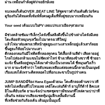
ม่าน เหมือนกำลังดูMVจอยักษ์เล
จบเพลงก็เต้นOVER ,BEAT LINE ใส่ชุดขาวดำกันเต้นดีเว่อร์คน
ดูร้องกันได้หมดทั้งจัมพ์ทั้งคนดูเต็มที่ทั้งคู่ชอบมากเหมือนกัน
Your seed เต้นแบบในPV เลยแปรแถวเอียงๆสวยงาม
มีช่วงคล้ายซัมมารีเล็กๆไดจังขึ้นสลิงดึงขึ้นไปข้างล่างไดจังมีเค
ตะห้อยหัวหมุนๆเหวี่ยงไปมาตรงเวทีใหญ่
ล้วไฟมาส่องตรงเวทีหน้าสุดยูยะเกาะเสาเหล็กอยู่แล้วเสาก้ลอ
ขึ้นยูยะก็ห้อยไปมากะเสา
ตีกลองกลมกันมีไฟติดที่กลองทุกคน ใส่เสื้อกล้ามสีดำ เสียดายอยู่
ไกลไปส่องกล้ามแขนไม่ชัดเท่าไหร่ ข้างเวทีสองข้างขวาชี่ ซ้ายยา
มะจัง ขึ้นสลิงอยู่หมุนโค้งมาคำนับเป็นวงกลมได้ ชี่หมุนสวิงเร็ว
มาก ยามะจังช้ากว่า ไฟดับหมดเหลือแต่สองคนนี้กลายเป็นมนุษย์
เรืองแสงได้เพราะติดหลอดไปที่อกและขาเป็นรูปร่างคน
JUMP BANDมีร้อง Hana Egaoด้วยนะ โตะตีกลองด้านขวาเวที
หลักไม่เคลื่อนที่ไปไหนเลย เคย์โตะเล่นกีต้าร์ ยาบุก็กีต้าร์ ฮิคเบส
อิโนะคีย์บอร์ด ยามะจังเป่าแซคชุดขาวมีขนนกที่ไหล่ตามปาปาที่
เห็นกัน หล่อมากเสียงแซคทุ้มนุ่มลึกเคลิ้มดิงานนี้
ที่เหลือช่วยกันร้องเต้น เดินมุมนั้นมุมนี้