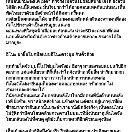
เหมือนยามะจังแต่ไม่ดำ ตัวจริงไม่อ้วนไม่ผอมสบายใจได้ ยังอวบ
ได้อีก คนนี้พิเศษอ่ะ มั่นใจมากว่าได้อายคอนแทคกันแน่นอน เห็น
พัดไทยเราด้วย ยังจำหน้าได้ติดตา กรี๊ดดด
สงสัยเป็นผลพลอยได้จากที่พี่แกคงมองพัดหน้าตัวเองจากคนที่สอง
ถัดไปข้างๆเค้าเป็นแฟนยูยะแน่เล
ตอนเพลงที่ใส่ชุดฟ้าเลื่อมสะท้อนแสง น่าจะSDนะตรงเวทีกลม
อบเต้นสะบัดตัวเด้งกว่าชาวบ้านเค้าหลายเท่าอ่ะ ฮามากได้ใจ
มากยูยะ
อิโนะ มายิ้มโบกมือแบบอิโนะตรงมุม กันคิ้วด้ว
สุดท้ายไดจัง มุมนี้ไม่ใช่มุมไดจังอ่ะ ฮือๆๆ มาสองรอบแบบแว๊ปอีก
ตะหาก แต่แค่เสี้ยวนาทีก็เห็นว่าไดจังหน้าตาจิ้มลิ้ม น่ารักมากกก
กกกกกกกกกกกกกก ขาวววววใส หน้าหวานนและหล่อ
ถึงไดจังไม่มายืนมุมก็มองตามตลอดทุกเพลง กร๊ากกกก ไม่
สามารถละสายตาได้
อิน้องเหมือนแผนกเก็บตกหันหลังไปโบกมือตรงที่นั่งด้านบนหลัง
เวที ฝั่งซ้าย ขวาหน้าหลังข้างบนข้างล่าง แต่ชอบอยู่แถวๆเวทีฝั่ง
ซ้ายมากกว่ายืนแถวนั้นประจำเรามานั่งผิดฝั่งจริงๆ เห็นตอนไหน
ไม่รุ้คิดว่ามีคนโยนคล้ายกระดาษไปบนเวทีมั้งหันมาดูเห็นไดจัง
นกลับลงไปที่คนดู ดูสิยังเก็บกวาดเวทีอีกด้วยนะคุงน้อง
เห็นเก้าคนแล้วก้คิดถึงน้องริว ริวต้องหล่อมากแน่ๆเสียดายเนอะ