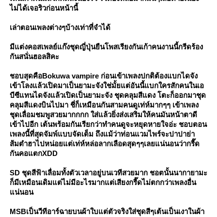
ไม่ได้เจอริวก่อนหน้านี้
เล่าตอนเพลงต่างๆบ้างเท่าที่จำได้
มีแต่งคอสเพลย์แก๊งชุดญี่ปุ่นยืนโพสเรียงกันเก้าคนงานนี้กรีดร้อง
กันสนั่นฮอลสิคะ
ชอบสุดคือBokuwa vampire ก่อนเข้าเพลงปกติต้องแบกไดจัง
เข้าโลงแล้วเปิดมาเป็นยามะจังใช่มั้ยแต่อันนี้แบกใครสักคนในเอ
บีซีแทนไดจังแล้วเปิดเป็นยามะจัง ชุดคลุมสีแดง โตะก็ออกมาชุด
คลุมสีแดงบินไปมา ชี่ก็เหมือนกันสามคนดูเท่ห์มากๆๆ เข้าเพลง
ชุดเลื่อมชมพูสวยมากกกก ใส่แล้วยิ่งส่งเสริมให้คนมันหน้าตาดี
เข้าไปอีก เต้นพร้อมกันเรียกว่าทำคนดูจะหยุดหายใจอ่ะ ชอบตอน
เพลงนี้ที่สุดจัมพ์แบบจัดเต็ม ถึงแม้ว่าท่อนแวมไพร์จะปาปาย่า
ส้มตำฮาไปหน่อยแต่เท่ห์หล่อลากเลือดสุดๆๆเลยแน่นอนว่ากรี๊ด
กันคอแตกXDD
SD ชุดสีฟ้าเลื่อมทั้งตัวเวลาอยู่บนเวทีสวยมาก ชอตนั้นนากายามะ
ก็มีเหมือนเดิมแต่ไม่มีอะไรมากแต่เสียงกรี๊ดไม่ตกกว่าเพลงอื่น
น่นอน
MSBเป็นวีทีอาร์ฉายบนผ้าใบแต่ตัวจริงใส่ชุดสีๆเต้นเป็นเงาในผ้า