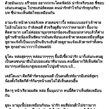
ด้วยมันแบบ อร๊ายยย อยากกกระโดดฟัด55 น่ารักจริงๆเลย ชี่ชอบ
เล่นกะคนดูนะ โปรยเสน่ห์ตลอด คนน่ารักทำไรก้น่ารักทุกอริยา
บท ชี่น่าจะเห็นพัดไทยเหมือนกัน
ามะจัง หน้าตาเฟอร์เฟค สวยคมขาววิ้ง หล่อแบบออร่าเจ้าชา
ไม่อ้วนไม่อวบ กำลังพอดี ตัวจริงดูดีมากกว่าหลายเท่า ยิ้มงาม
ติดตามาก แต่ไม่ค่อยมามุมๆหรอกน้องจะยืนเมนกลางๆแล้วก็ต่าง
หูด้านซ้ายน้องเห็นชัดมากมันสะท้อนแสงเข้าตาตลอดเหมือนที่อุด
หูยามะจังก็เป็นแบบมีระยิบระยับด้วยดูยามะจังแล้วตาพร่าทั้งคน
ชุด ทุกอย่างแวววาวไปหมด55
ูโตะ หล่อสุดๆๆๆ หล่อมากๆๆๆๆ ยิ้มมีเขี้ยวน่ารัก มาก็เล่นกะคนดู
เป็นคนซนๆมายืนไม่บ่อยแต่มาทีนานนน คนนี้อยากให้เห็นพัดไท
มากๆแต่น้องแกสูงมองเลยไปนู่นข้างบน แง้...
เคย์โตะมา ดีดกีต้าร์ตรงมุมพอดี เป็นคนที่เท่ห์มากมีเสน่ห์สุดๆ
น้องตั้งใจลีดกีต้าร์ก้มๆหน้าเลยไม่ได้เห็นตอนยิ้ม
ฮิคารุ หน้าเรียวผมดัด หล่อ ยิ้มมุมปาก คนนี้คิดว่าเห็นพัดเหมือน
กัน
ูยะ มามุมนี้บ่อยเหมือนกันนะ น่ารัก ผมสีอ่อนผิวไม่ขาวมาก