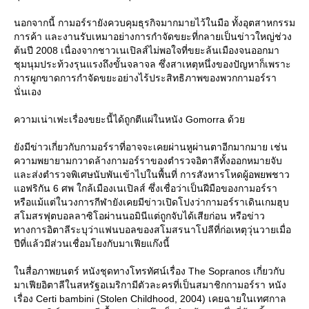
นอกจากนี้ กามอร์รายังควบคุมธุรกิจมากมายไว้ในมือ ทั้งอุตสาหกรรม
การค้า และงานรับเหมาอย่างการกำจัดขยะที่กลายเป็นข่าวใหญ่ช่วง
ต้นปี 2008 เนื่องจากชาวเนเปิลส์ไม่พอใจที่ขยะล้นเมืองจนออกมา
ชุมนุมประท้วงรุนแรงถึงขั้นจลาจล ซึ่งสาเหตุหนึ่งของปัญหาก็เพราะ
การผูกขาดการกำจัดขยะอย่างไร้ประสิทธิภาพของพวกกามอร์รา
นั่นเอง
ความเน่าเฟะเรื่องขยะนี้ได้ถูกตีแผ่ในหนัง Gomorra ด้ว
ังมีข่าวเกี่ยวกับกามอร์ราที่อาจจะเคยผ่านหูผ่านตาอีกมากมาย เช่น
ความพยายามกวาดล้างกามอร์ราของตำรวจอิตาลีทั้งออกหมายจับ
ละส่งตำรวจพิเศษนับพันเข้าไปในพื้นที่ การสังหารโหดผู้อพยพชาว
อฟริกัน 6 ศพ ใกล้เมืองเนเปิลส์ ซึ่งเชื่อว่าเป็นฝีมือของกามอร์รา
หรือแม้แต่ในวงการกีฬายังเคยมีข่าวเปิดโปงว่ากามอร์ราเดินเกมฮุบ
สโมสรฟุตบอลลาซิโอผ่านนอมินีแต่ถูกจับได้เสียก่อน หรือข่าว
ทางการอิตาลีระบุว่าแฟนบอลของสโมสรนาโปลีที่ก่อเหตุวุ่นวายเมื่อ
ปีที่แล้วมีส่วนเชื่อมโยงกับมาเฟียแก๊งนี้
นสื่อภาพยนตร์ หนังชุดทางโทรทัศน์เรื่อง The Sopranos เกี่ยวกับ
มาเฟียอิตาลีในสหรัฐอเมริกามีตัวละครที่เป็นสมาชิกกามอร์รา หนัง
เรื่อง Certi bambini (Stolen Childhood, 2004) เคยฉายในเทศกาล