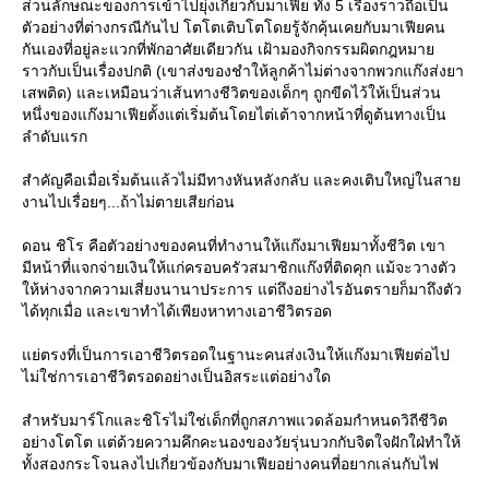
ส่วนลักษณะของการเข้าไปยุ่งเกี่ยวกับมาเฟีย ทั้ง 5 เรื่องราวถือเป็น
ตัวอย่างที่ต่างกรณีกันไป โตโตเติบโตโดยรู้จักคุ้นเคยกับมาเฟียคน
กันเองที่อยู่ละแวกที่พักอาศัยเดียวกัน เฝ้ามองกิจกรรมผิดกฎหมา
ราวกับเป็นเรื่องปกติ (เขาส่งของชำให้ลูกค้าไม่ต่างจากพวกแก๊งส่งยา
เสพติด) และเหมือนว่าเส้นทางชีวิตของเด็กๆ ถูกขีดไว้ให้เป็นส่วน
หนึ่งของแก๊งมาเฟียตั้งแต่เริ่มต้นโดยไต่เต้าจากหน้าที่ดูต้นทางเป็น
ลำดับแรก
สำคัญคือเมื่อเริ่มต้นแล้วไม่มีทางหันหลังกลับ และคงเติบใหญ่ในสา
งานไปเรื่อยๆ...ถ้าไม่ตายเสียก่อน
ดอน ชิโร คือตัวอย่างของคนที่ทำงานให้แก๊งมาเฟียมาทั้งชีวิต เขา
มีหน้าที่แจกจ่ายเงินให้แก่ครอบครัวสมาชิกแก๊งที่ติดคุก แม้จะวางตัว
ห้ห่างจากความเสี่ยงนานาประการ แต่ถึงอย่างไรอันตรายก็มาถึงตัว
ได้ทุกเมื่อ และเขาทำได้เพียงหาทางเอาชีวิตรอด
่ตรงที่เป็นการเอาชีวิตรอดในฐานะคนส่งเงินให้แก๊งมาเฟียต่อไป
ไม่ใช่การเอาชีวิตรอดอย่างเป็นอิสระแต่อย่างใด
สำหรับมาร์โกและชิโรไม่ใช่เด็กที่ถูกสภาพแวดล้อมกำหนดวิถีชีวิต
อย่างโตโต แต่ด้วยความคึกคะนองของวัยรุ่นบวกกับจิตใจฝักใฝ่ทำให้
ทั้งสองกระโจนลงไปเกี่ยวข้องกับมาเฟียอย่างคนที่อยากเล่นกับไฟ