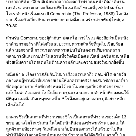
บางกอกฟิล์ม 2005 มีเนื้อหากล่าวถึงเด็กกำพร้าคนหนึ่งที่ต้องดิ้นรน
เอาตัวรอดท่ามกลางแก๊งมาเฟียในเนเปิลส์ ขณะที่จูเซปเป ตอร์นา
ตเร ทำหนังเรื่องแรก Il Camorrista (The Professor, 1986) โดยอิง
จากเรื่องจริงเกี่ยวกับความพยายามก่อตั้งกามอร์ราสายพันธุ์ใหม่ยุค
70-80
สำหรับ Gomorra ของผู้กำกับฯ มัตเตโอ การ์โรเน ต้องถือว่าเป็นหนัง
ว่าด้วยกามอร์ราที่โด่งดังและประสบความสำเร็จที่สุดไปเรียบร้อ
ล้ว นอกจากนี้ การฉายภาพความเป็นไปในดงมาเฟียจากหลาก
หลายกรณีและถ่ายทำในสถานที่จริงคือเมืองเนเปิลส์ แคว้นคัมปาเนี
ช่วยเพิ่มความโดดเด่นในด้านความลึกและความสมจริงมากยิ่งขึ้น
หนังเล่า 5 เรื่องราวสลับกันไปมา เรื่องแรกเล่าถึง ดอน ชิโร ชายวั
กลางคนผู้ทำหน้าที่แจกจ่ายเงินให้แก่ครอบครัวของสมาชิกกามอร์รา
ที่ติดคุกตามรายชื่อที่ถูกกำหนดไว้ เขาไม่เคยยุ่งเกี่ยวกับกิจการของ
ก๊ง ไม่พาตัวเองเข้าไปใกล้ความรุนแรง นอกจากทำหน้าที่ของตนให้
ดีที่สุด แต่เมื่อเกิดเหตุทรยศขึ้น ชิโรจึงตกอยู่กลางสมรภูมิอย่างหลีก
เลี่ยงไม่ได้
อาคารซึ่งเป็นสถานที่ทำงานของชิโรเป็นสถานที่ทำงานของเด็ก 13
ขวบ อย่างโตโตเช่นกัน โตโตมีหน้าที่ส่งของชำจากร้านของแม่ให้
ลูกค้าตามห้องต่างๆ วันหนึ่งเขาเก็บปืนของกลางได้แล้วเอาไปคืน
ทำให้ได้รับโอกาสพิสูจน์ตนเองว่าเข้าร่วมแก๊งได้หรือไม่ จากนั้นโต