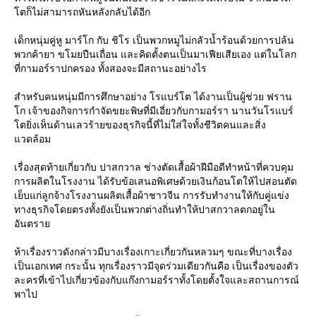
ตก็ไม่สามารถหันหลังกลับได้อีก
เด็กหนุ่มคู่หู มาร์โก กับ ชิโร เป็นพวกหมูไม่กลัวน้ำร้อนด้วยการปล้น
พวกค้ายา ขโมยปืนเถื่อน และคิดตั้งตนเป็นมาเฟียเสียเอง แต่ในโลก
ที่กามอร์ราปกครอง ทั้งสองจะมีสถานะอย่างไร
สำหรับคนหนุ่มมีการศึกษาอย่าง โรแบร์โต ได้งานเป็นผู้ช่วย ฟราน
ก เจ้าของกิจการกำจัดขยะพิษที่มีเอี่ยวกับกามอร์รา นานวันโรแบร์
ตยิ่งเห็นด้านเลวร้ายของธุรกิจนี้ที่ไม่ใส่ใจทั้งชีวิตคนและสิ่ง
วดล้อม
เรื่องสุดท้ายเกี่ยวกับ ปาสกวาล ช่างตัดเสื้อผ้าฝีมือดีทำหน้าที่ควบคุม
การผลิตในโรงงาน ได้รับข้อเสนอพิเศษด้วยเงินก้อนโตให้ไปสอนตัด
เย็บแก่ลูกจ้างโรงงานผลิตเสื้อผ้าชาวจีน การรับทำงานให้กับคู่แข่ง
ทางธุรกิจโดยตรงทั้งยังเป็นพวกต่างถิ่นทำให้ปาสกวาลตกอยู่ใน
อันตรา
ห้าเรื่องราวดังกล่าวมีบางเรื่องเกาะเกี่ยวกันหลวมๆ ขณะที่บางเรื่อง
เป็นเอกเทศ กระนั้น ทุกเรื่องราวมีจุดร่วมเดียวกันคือ เป็นเรื่องของตัว
ละครที่เข้าไปเกี่ยวข้องกับแก๊งกามอร์ราทั้งโดยตั้งใจและสถานการณ์
พาไป