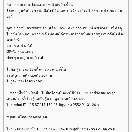
อืม... ออกมาจาก house มองหน้ากันกับเพื่อน
ไงละ ....ดูหนังด้วยความเชื่อในฝีมือ และ รางวัล ว่าต้องมีไรดีๆ แน่ ถึงได้มา มึน
อะดิ
ดูหนังเรื่องนี้แล้วรู้สึกตัวเองยังเด็ก.. เตาะแตะ มากกับหนังที่เล่าเรื่องแบบนี้ คือดู
ไปงงไปไม่หนุก.. พาลจะหลับ แต่พอได้อ่านบทวิจารณ์หลังจากดู ย้อนกลับไปคิด
ตามอีกที
อืม... พอได้ พอได้
มีดีจริง ๆ นะแหละ ....
ค่อย ๆ ตามดู ตามเก็บไป...
ไม่ต้องรู้รายละเอียดทั้งหมดล่วงหน้าก็ได้
จะได้รู้ความคิดของตัวเองด้ว
ไม่รู้อะไร จะได้ค้นหาต่อ
... หลายพื้นที่ในโลกนี้... ไม่มีเสรีภาพในการใช้ชีวิต ... ชะตาชีวิตของคนถูก
ครอบงำ... ทั้งโดยรู้และไม่รู้ตัว... ดูแล้ว รักบ้านเราเนอะ
ดย: wind IP: 115.67.117.163 15 มิถุนายน 2552 21:31:26 น.
สนุกแบบโหด เลือดสาดเล
ดย: คมลาดกระบัง IP: 125.27.42.254 10 พฤศจิกายน 2553 21:44:25 น.