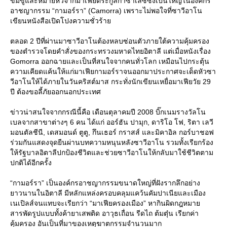
ข่มขู่และหมายหัวจากมาเฟียตระกูลกาซาเลซีซึ่งเป็นใหญ่ในองค์กร
อาชญากรรม “กามอร์รา” (Camorra) เพราะไม่พอใจที่ซาวีอาโน
เขียนหนังสือเปิดโปงความชั่วร้า
ตลอด 2 ปีที่ผ่านมาซาวีอาโนต้องหลบซ่อนตัวภายใต้ความคุ้มครอง
ของตำรวจโดยคำสั่งของกระทรวงมหาดไทยอิตาลี แต่เมื่อหนังเรื่อง
Gomorra ออกฉายและเป็นที่สนใจจากคนทั่วโลก เหมือนไปกระตุ้น
ความเคียดแค้นให้แก่มาเฟียกามอร์ราจนออกมาประกาศจะเด็ดหัวซา
วีอาโนให้ได้ภายในวันคริสต์มาส กระทั่งนักเขียนเหยื่อมาเฟียวัย 29
ปี ต้องขอลี้ภัยออกนอกประเทศ
ข่าวน่าสนใจจากกรณีนี้คือ เดือนตุลาคมปี 2008 บิ๊กเนมรางวัลโน
เบลจากสาขาต่างๆ 6 คน ได้แก่ ออร์ฮัน ปามุก, ดาริโอ โฟ, ริตา เลวี
มอนตัลชีนี, เดสมอนด์ ตูตู, กึนเธอร์ กราสส์ และมิคาอิล กอร์บาชอฟ
ร่วมกันแสดงจุดยืนผ่านบทความหนุนหลังซาวีอาโน รวมทั้งเรียกร้อง
ห้รัฐบาลอิตาลีปกป้องชีวิตและช่วยซาวีอาโนให้กลับมาใช้ชีวิตตาม
ปกติได้อีกครั้ง
“กามอร์รา” เป็นองค์กรอาชญากรรมขนาดใหญ่ที่ฝังรากลึกอย่าง
าวนานในอิตาลี มีหลักแหล่งครอบคลุมแคว้นคัมปาเนียและเมือง
เนเปิลส์จนแทบจะเรียกว่า “มาเฟียครองเมือง” หากินผิดกฎหมา
สารพัดรูปแบบทั้งค้ายาเสพติด อาวุธเถื่อน รีดไถ ต้มตุ๋น เรียกค่า
คุ้มครอง อันเป็นที่มาของเหตุฆาตกรรมจำนวนมาก