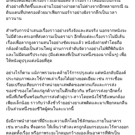
อีกหนึ่งคือเพื่อให้เรื่องราวแยกย่อยทั้ง 5 เรื่องราว เหมือนเป็นกรณี
ตัวอย่างที่เกิดขึ้นและผ่านไปอย่างง่ายดายไม่ต่างจากอีกหลายกรณี ณ
ดินแดนที่ปกครองด้วยมาเฟียกามอร์ราอย่างฝังรากลึกเป็นเวลา
าวนาน
สำหรับการนำเสนอเรื่องราวอย่างจริงจังและสมจริง นอกจากหนังจะ
ไม่มีตัวละครเอกที่ส่งความเป็นดราม่า อีกทั้งแต่ละเรื่องราวไม่มีเส้น
เรื่องเพื่อลากจูงความสนใจอย่างชัดเจนแล้ว หนังยังถ่ายทำโดยถือ
กล้องด้วยมือเป็นส่วนใหญ่ ผ่านการลำดับจัดวางอย่างไม่พิถีพิถันนัก
ละไม่มีดนตรีประกอบ (มีแต่เพลงที่เป็นส่วนหนึ่งของฉากนั้นๆ) เพื่อ
ห้หนังดูปรุงแต่งน้อยที่สุด
อย่างไรก็ตาม แม้ภาพรวมจะคล้ายไร้การปรุงแต่ง แต่หนังกลับมีองค์
ประกอบภาพและใช้ภาพเล่าเรื่องได้อย่างยอดเยี่ยม เช่น การเชื่อม
ร้อยเปรียบเทียบการจำหน่ายยาเสพติดของพวกแก๊งและการส่ง
ของชำของโตโตแก่ลูกค้าภายในตึกเดียวกัน หรือการส่งยาอีกครั้ง
หนึ่งที่เกิดขึ้นพร้อมกับการส่งตัวคู่บ่าว-สาวโดยหนังใช้วิธีแพนกล้อง
เพียงเล็กน้อย ราวกับว่าสิ่งชั่วร้ายอย่างยาเสพติดและมาเฟียกลมกลืน
เป็นส่วนหนึ่งของชีวิตผู้คนในละแวกนี้
ังมีภาพนำสายตาที่มีระยะความลึกโดยใช้ลักษณะภายในอาคาร
เช่น ทางเดิน ที่จอดรถ ให้เห็นว่าตัวละครถูกล้อมกรอบและไร้ทางออก
ตลอดทั้งเรื่อง หรือภาพระยะไกลมุมกว้างมองเห็นอาคารที่พักเป็น