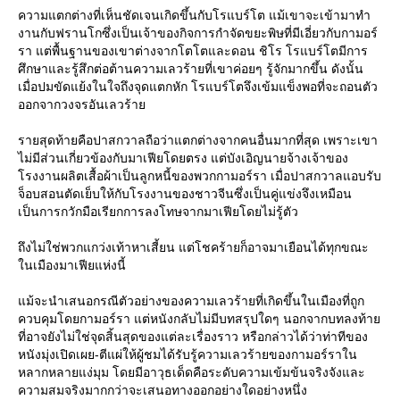
ความแตกต่างที่เห็นชัดเจนเกิดขึ้นกับโรแบร์โต แม้เขาจะเข้ามาทำ
งานกับฟรานโกซึ่งเป็นเจ้าของกิจการกำจัดขยะพิษที่มีเอี่ยวกับกามอร์
รา แต่พื้นฐานของเขาต่างจากโตโตและดอน ชิโร โรแบร์โตมีการ
ศึกษาและรู้สึกต่อต้านความเลวร้ายที่เขาค่อยๆ รู้จักมากขึ้น ดังนั้น
เมื่อปมขัดแย้งในใจถึงจุดแตกหัก โรแบร์โตจึงเข้มแข็งพอที่จะถอนตัว
ออกจากวงจรอันเลวร้า
รายสุดท้ายคือปาสกวาลถือว่าแตกต่างจากคนอื่นมากที่สุด เพราะเขา
ไม่มีส่วนเกี่ยวข้องกับมาเฟียโดยตรง แต่บังเอิญนายจ้างเจ้าของ
รงงานผลิตเสื้อผ้าเป็นลูกหนี้ของพวกกามอร์รา เมื่อปาสกวาลแอบรับ
จ็อบสอนตัดเย็บให้กับโรงงานของชาวจีนซึ่งเป็นคู่แข่งจึงเหมือน
เป็นการกวักมือเรียกการลงโทษจากมาเฟียโดยไม่รู้ตัว
ถึงไม่ใช่พวกแกว่งเท้าหาเสี้ยน แต่โชคร้ายก็อาจมาเยือนได้ทุกขณะ
นเมืองมาเฟียแห่งนี้
ม้จะนำเสนอกรณีตัวอย่างของความเลวร้ายที่เกิดขึ้นในเมืองที่ถูก
ควบคุมโดยกามอร์รา แต่หนังกลับไม่มีบทสรุปใดๆ นอกจากบทลงท้า
ที่อาจยังไม่ใช่จุดสิ้นสุดของแต่ละเรื่องราว หรือกล่าวได้ว่าท่าทีของ
หนังมุ่งเปิดเผย-ตีแผ่ให้ผู้ชมได้รับรู้ความเลวร้ายของกามอร์ราใน
หลากหลายแง่มุม โดยมีอาวุธเด็ดคือระดับความเข้มข้นจริงจังและ
ความสมจริงมากกว่าจะเสนอทางออกอย่างใดอย่างหนึ่ง