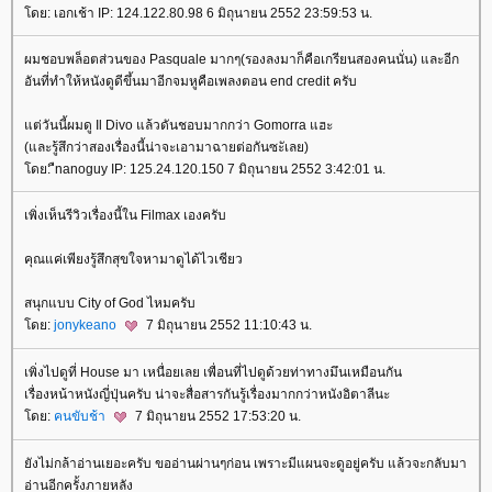
ดย: เอกเช้า IP: 124.122.80.98 6 มิถุนายน 2552 23:59:53 น.
ผมชอบพล็อตส่วนของ Pasquale มากๆ(รองลงมาก็คือเกรียนสองคนนั่น) และอีก
อันที่ทำให้หนังดูดีขึ้นมาอีกจมหูคือเพลงตอน end credit ครับ
ต่วันนี้ผมดู Il Divo แล้วดันชอบมากกว่า Gomorra แฮะ
(และรู้สึกว่าสองเรื่องนี้น่าจะเอามาฉายต่อกันซะัเลย)
ดย: ืnanoguy IP: 125.24.120.150 7 มิถุนายน 2552 3:42:01 น.
เพิ่งเห็นรีวิวเรื่องนี้ใน Filmax เองครับ
คุณแค่เพียงรู้สึกสุขใจหามาดูได้ไวเชียว
สนุกแบบ City of God ไหมครับ
ดย:
jonykeano
7 มิถุนายน 2552 11:10:43 น.
เพิ่งไปดูที่ House มา เหนื่อยเลย เพื่อนที่ไปดูด้วยท่าทางมึนเหมือนกัน
เรื่องหน้าหนังญี่ปุ่นครับ น่าจะสื่อสารกันรู้เรื่องมากกว่าหนังอิตาลีนะ
ดย:
คนขับช้า
7 มิถุนายน 2552 17:53:20 น.
ังไม่กล้าอ่านเยอะครับ ขออ่านผ่านๆก่อน เพราะมีแผนจะดูอยู่ครับ แล้วจะกลับมา
อ่านอีกครั้งภายหลัง