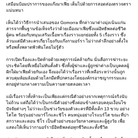
เสมือนป้อมปราการของแก๊งมาเฟีย เต็มไปด้วยการสอดส่องตรวจตรา
น่นหนา
เห็นได้ว่าวิธีการนำเสนอของ Gomorra ที่กล่าวมาต่างมุ่งเน้นแก่น
สารจากพื้นฐานข้อเท็จจริงว่าด้วยเมืองมาเฟียซึ่งแผ่อิทธิพลต่อชีวิต
ผู้คน พร้อมกับหนุนเสริมเนื้อหาเรื่องราวแยกย่อยทั้ง 5 เรื่องราว ซึ่ง
ล้วนแต่มีตัวละครเกี่ยวโยงกับแก๊งกามอร์รา ไม่ว่าถลำลึกอย่างตั้งใจ
หรือพลั้งพลาดพัวพันโดยไม่รู้ตัว
การเปิดเรื่องและปิดท้ายด้วยเหตุการณ์คล้ายกัน นั่นคือการฆ่าระยะ
ประชิดโดยที่เหยื่อไม่ทันตั้งตัว ซึ่งทั้งผู้ฆ่าและผู้ถูกฆ่าต่างเป็นบุคคลผู้
ฝักใฝ่มาเฟียด้วยกันเอง จึงมองได้ว่าเรื่องราวที่เหลือระหว่างนั้นถูก
ควบคุมห้อมล้อมด้วยโลกมืดที่ปกครองโดยองค์กรอาชญากรรมและ
ตกอยู่ท่ามกลางความเป็นความตายตลอดเวลา
ม้เรื่องราวทั้งห้าจะเป็นเพียงแค่กรณีตัวอย่างจากเหตุการณ์จริงนับ
ไม่ถ้วน แต่ถือได้ว่าเป็นกรณีตัวอย่างซึ่งค่อนข้างครอบคลุมเงื่อนไข
ปัจจัยต่างๆ ไม่ว่าจะเป็นช่วงวัยของตัวละครที่มีทั้งเด็ก 13 ขวบ อย่าง
ตโต วัยรุ่นอย่างมาร์โกและชิโร คนหนุ่มอย่างโรแบร์โต ขณะที่ปา
สกวาลและดอน ชิโร เป็นตัวอย่างของวัยกลางคนและผู้สูงวัย เพื่อ
สดงให้เห็นว่ากามอร์รามีอิทธิพลต่อทุกชีวิตและทั้งชีวิต