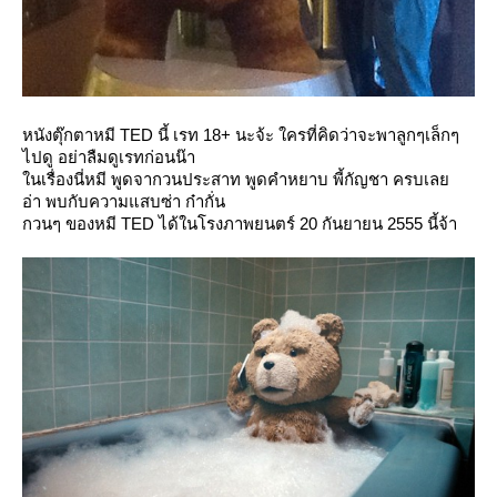
หนังตุ๊กตาหมี TED นี้
เรท 18+
นะจ้ะ ใครที่คิดว่าจะพาลูกๆเล็กๆ
ไปดู อย่าลืมดูเรทก่อนน๊า
นเรื่องนี่หมี พูดจากวนประสาท พูดคำหยาบ พี้กัญชา ครบเล
อ่า พบกับความแสบซ่า ก๋ากั่น
กวนๆ ของหมี TED ได้ในโรงภาพยนตร์ 20 กันยายน 2555 นี้จ้า