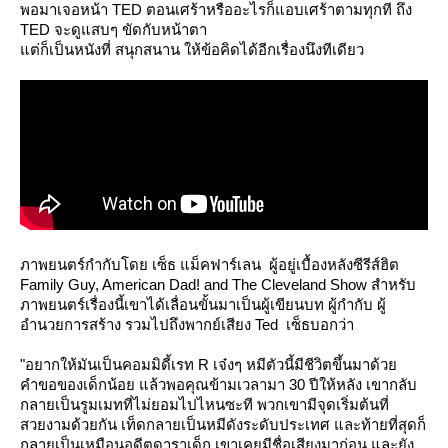
พอมาเจอหน้า TED ตอนเศร้าหรืออะไรก็แอบเศร้าตามทุกที ถึง
TED จะดูแสบๆ ขัดกับหน้าตา
ต่ก็เป็นหนังที่ สนุกสนาน ให้ข้อคิดได้อีกเรื่องนึงทีเดียว
ภาพยนตร์กำกับโดย เซ็ธ แม็คฟาร์เลน ผู้อยู่เบื้องหลังซีรีส์ฮิต
Family Guy, American Dad! and The Cleveland Show สำหรับ
ภาพยนตร์เรื่องนี้เขาได้เลื่อนขั้นมาเป็นผู้เขียนบท ผู้กำกับ ผู้
อำนวยการสร้าง รวมไปถึงพากย์เสียง Ted เซ็ธบอกว่า
"อยากให้มันเป็นคอมมิดี้เรท R เจ๋งๆ หมีตัวนี้มีชีวิตขึ้นมาด้ว
คำขอของเด็กน้อย แล้วพอคุณข้ามเวลามา 30 ปีให้หลัง เขากลับ
กลายเป็นรูมเมทที่ไม่ยอมไปไหนซะที พวกเขามีจุดเริ่มต้นที่
สวยงามด้วยกัน เท็ดกลายเป็นหมีดังระดับประเทศ และท้ายที่สุดก็
กลายเป็นเหมือนอดีตดาราเด็ก เขาเคยมีชื่อเสียงมาก่อน และยัง