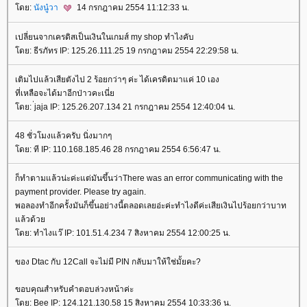
ดย:
นังนู๋วา
14 กรกฎาคม 2554 11:12:33 น.
เปลี่ยนจากเครดิสเป็นเงินในเกมส์ my shop ทำไงคับ
ดย: ธีรภัทร IP: 125.26.111.25 19 กรกฎาคม 2554 22:29:58 น.
เติมไปแล้วเสียตังไป 2 ร้อยกว่าๆ ค่ะ ได้เครดิตมาแค่ 10 เอง
ที่เหลือจะได้มาอีกป่าวคะเนี่
ดย: ่jaja IP: 125.26.207.134 21 กรกฎาคม 2554 12:40:04 น.
48 ชั่วโมงแล้วครับ นิ่งมากๆ
ดย: ที IP: 110.168.185.46 28 กรกฎาคม 2554 6:56:47 น.
ก็ทำตามแล้วน่ะค่ะแต่มันขึ้นว่าThere was an error communicating with the
payment provider. Please try again.
พอลองทำอีกครั้งมันก็ขึ้นอย่างนี้ตลอดเลยอ่ะค่ะทำไงดีค่ะเสียเงินไปร้อยกว่าบาท
ล้วด้ว
ดย: ทำไงแว๊ IP: 101.51.4.234 7 สิงหาคม 2554 12:00:25 น.
ของ Dtac กับ 12Call จะไม่มี PIN กลับมาให้ใช่มั้ยคะ?
ขอบคุณสำหรับคำตอบล่วงหน้าค่ะ
ดย: Bee IP: 124.121.130.58 15 สิงหาคม 2554 10:33:36 น.