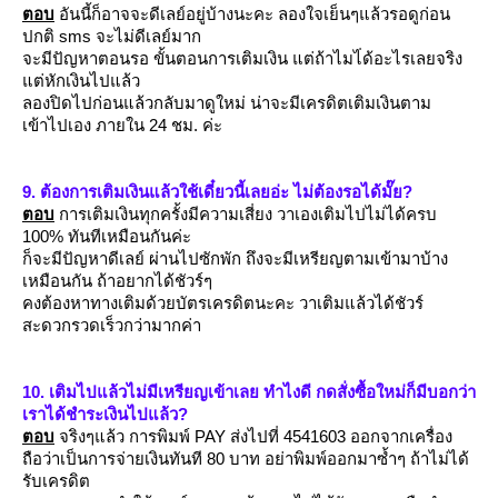
ตอบ
อันนี้ก็อาจจะดีเลย์อยู่บ้างนะคะ ลองใจเย็นๆแล้วรอดูก่อน
ปกติ sms จะไม่ดีเลย์มาก
จะมีปัญหาตอนรอ ขั้นตอนการเติมเงิน แต่ถ้าไมไ่ด้อะไรเลยจริง
ต่หักเงินไปแล้ว
ลองปิดไปก่อนแล้วกลับมาดูใหม่ น่าจะมีเครดิตเติมเงินตาม
เข้าไปเอง ภายใน 24 ชม. ค่ะ
9. ต้องการเติมเงินแล้วใช้เดี๋ยวนี้เลยอ่ะ ไม่ต้องรอได้มั๊ย?
ตอบ
การเติมเงินทุกครั้งมีความเสี่ยง วาเองเติมไปไม่ได้ครบ
100% ทันทีเหมือนกันค่ะ
ก็จะมีปัญหาดีเลย์ ผ่านไปซักพัก ถึงจะมีเหรียญตามเข้ามาบ้าง
เหมือนกัน ถ้าอยากได้ชัวร์ๆ
คงต้องหาทางเติมด้วยบัตรเครดิตนะคะ วาเติมแล้วได้ชัวร์
สะดวกรวดเร็วกว่ามากค่า
10. เติมไปแล้วไม่มีเหรียญเข้าเลย ทำไงดี กดสั่งซื้อใหม่ก็มีบอกว่า
เราได้ชำระเงินไปแล้ว?
ตอบ
จริงๆแล้ว การพิมพ์ PAY ส่งไปที่ 4541603 ออกจากเครื่อง
ถือว่าเป็นการจ่ายเงินทันที 80 บาท อย่าพิมพ์ออกมาซ้ำๆ ถ้าไม่ได้
รับเครดิต