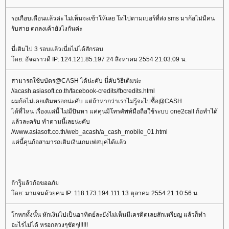
รอเกือบเดือนแล้วค่ะ ไม่เห็นจะเข้าให้เลย โทไปตามเบอร์ที่ส่ง sms มาก้อไม่มีคน
รับสาย ตกลงเค้ายังไงกันค่ะ
นี่เติมไป 3 รอบแล้วเนี่ยไม่ได้สักรอบ
ดย: อัจฉราวดี IP: 124.121.85.197 24 สิงหาคม 2554 21:03:09 น.
สามารถใช้บบัตร@CASH ได้น่ะคับ นี่คับวิธีเติมน่ะ
//acash.asiasoft.co.th/facebook-credits/fbcredits.html
ผมก้อไม่เคยเติมหรอกน่ะคับ แต่ถ้าหากว่าเราไม่รู้จะไปซื้อ@CASH
ได้ที่ไหน เรื่องแค่นี้ ไม่มีปันหา แค่คุนมีโทรศัพท์มือถือใช้ระบบ one2call ก้อทำได้
ล้วละครับ ทำตามนี้เลยน่ะคับ
//www.asiasoft.co.th/web_acash/a_cash_mobile_01.html
ค่นี้คุนก้อสามารถเติมเงินเกมเฟสบุคได้แล้ว
ถ้ารู็แล้วก้อขออภั
ดย: มาแจมด้วยคน IP: 118.173.194.111 13 ตุลาคม 2554 21:10:56 น.
กหกทั้งนั้น หักเงินไปเป็นอาทิตย์ละยังไม่เห็นมีเครดิตเลยสักเหรียญ แล้วก็ทำ
อะไรไม่ได้ หรอกลวงๆชัดๆ!!!!!!