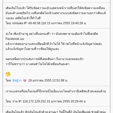
เติมเงินไไปแล้ว ได้รับข้อความเเล้วเเต่ตรงหน้าเวปที่บอกให้ส่งข้อความเหมือน
มันจะค้างเลยปิดไป งงที่เครดิตไม่เข้าเเต่ทางระบบส่งข้อความมาบอกว่าเติมเเล้
วอะคะ เคดิตไม่เข้างี้ทำไงดี
ดย: onisuka IP: 49.48.58.116 15 มกราคม 2555 19:40:28 น.
อ่ะโห เพิ่งเข้ามาดู อย่างที่บอกนะค๊า ว่า มันจะพยายามเติมเข้าไปที่เครดิต
Facebook เอง
ล้วเราค่อยเอามาแลกเปลี่ยนอีกที ถ้าไมได้ ให้ กดไปที่หน้าแจ้งปัญหาเลยค่ะ
ล้วแจ้งปัญหาไปตามที่วาเขียนให้ดูนะคะ
นอกเหนือจากประสบการณ์ที่เคยเติมมา ก็เอามาบอกหมดแล้ว
วาก็ไม่ทราบว่า บางคนทำไมไม่ได้เหมือนกันอ่ะค่า
ดย:
นังนู๋วา
18 มกราคม 2555 12:51:08 น.
เราจะเเลกเหรียณในเกมส์โป๊กเกอรฺ์โอเอ็มแบบไหนถ้าเรามีเคดิสเเล้วค่ะตอบด้ว
ดย: ราม IP: 118.172.129.252 31 มกราคม 2555 20:29:44 น.
เติมเงินไปแล้ว หักเงินไปแล้วด้วย ผ่านมา วันนี้วันที่2 เงินไม่เพิ่มเลย ช่วยด้วยนะ