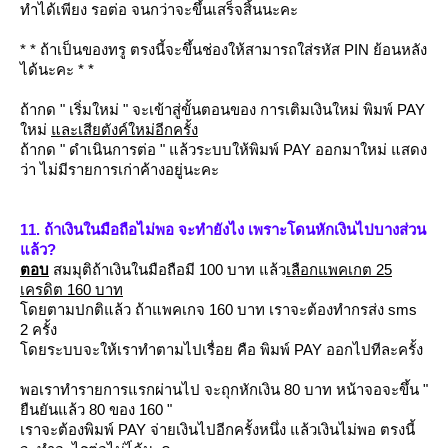
ทำได้เพียง รอต่อ จนกว่าจะขึ้นเสร็จสิ้นนะคะ
* * ถ้าเป็นของทรู ตรงนี้จะขึ้นช่องให้สามารถใส่รหัส PIN ย้อนหลัง
ได้นะคะ * *
ถ้ากด " เริ่มใหม่ " จะเข้าสู่ขั้นตอนของ การเติมเงินใหม่ พิมพ์ PAY
หม่
ละเสียตังค์ใหม่อีกครั้ง
ถ้ากด " ดำเนินการต่อ " แล้วระบบให้พิมพ์ PAY ออกมาใหม่ แสดง
ว่า ไม่มีรายการเก่าค้างอยู่นะคะ
11. ถ้าเงินในมือถือไม่พอ จะทำยังไง เพราะโดนหักเงินไปบางส่วน
ล้ว?
ตอบ
สมมุติถ้าเงินในมือถือมี 100 บาท แล้ว
เลือกแพคเกต 25
เครดิต 160 บาท
ดยตามปกติแล้ว ถ้าแพคเกจ 160 บาท เราจะต้องทำกรส่ง sms
2 ครั้ง
ดยระบบจะให้เราทำตามไปเรื่อย คือ พิมพ์ PAY ออกไปทีละครั้ง
พอเราทำรายการแรกผ่านไป จะถุกหักเงิน 80 บาท หน้าจอจะขึ้น "
ืนยันแล้ว 80 ของ 160 "
เราจะต้องพิมพ์ PAY จ่ายเงินไปอีกครั้งหนึ่ง แล้วเงินไม่พอ ตรงนี้