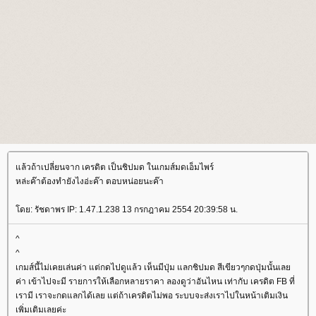
ล้วถ้าเปลี่ยนจาก เครดิต เป็นชิปมด ในเกมส์มดเอ็มไพร์
หล่ะค๊าต้องทำยังไงอ่ะค๊า ตอบหน่อยนะค๊า
ดย: รัชดาพร IP: 1.47.1.238 13 กรกฎาคม 2554 20:39:58 น.
^
^
เกมส์นี้ไม่เคยเล่นค่า แต่กดไปดูแล้ว เห็นมีปุ่ม แลกชิปมด สีเขียวๆกดปุ่มนั้นเล
ค่า เข้าไปจะมี รายการให้เลือกหลายราคา ลองดูว่าอันไหน เท่ากับ เครดิต FB ที่
เรามี เราจะกดแลกได้เลย แต่ถ้าเครดิตไม่พอ ระบบจะส่งเราไปในหน้าเติมเงิน
เพิ่มเติมเลยค่ะ