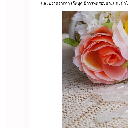
ละปราศจากสารกันบูด มีการทดสอบและแนะนำโด