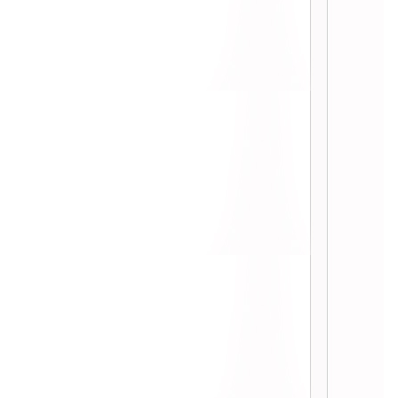
Beauty ครีมนมผึ้งถูกและดี จาก 7-11
::
:: ล้างหน้าแบบญี่ปุ่น รีวิว Hada Labo
Deep Clean & Pore Refining Face
Wash ::
:: เปลี่ยนสีผมด้วย Lolane Z cool
Color Milk สี Y6 และ Y12 ::
:: รีวิว Royal Beauty Fresh
Collagen Snail Gel หน้าใส นุ่มเด้ง
ราคาเบาๆ ::
:: รีวิว Suntory Milcolla คอลลาเจน
มเลกุลเล็ก import จากญี่ปุ่นที่อยาก
นะนำ ::
:: Snowgirl Collagen Cleansing
Water คลีนซิ่งสำหรับผิวแพ้ง่าย ::
:: รีวิวครีมโสมไข่มุก Missseoul
Ginseng & Pearl Facial ::
:: รีวิวแปรงล้างหน้า Clinique Sonic
System Purifying Cleansing Brush
::
:: ใหม่สุดๆลองใช้ Olay Regenerist
Miracle Boost Youth Pre-Essence ::
:: รีวิว NIVEA White Firm Body