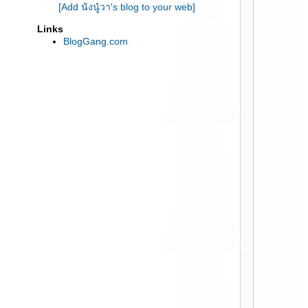
[Add นังนู๋วา's blog to your web]
กระชับผิวแบบเห็นผลจริง ::
:: รีวิวผลิตภัณฑ์ L’eau Claire ( Glow
Links
Day Cream | Glow Night Cream) ::
BlogGang.com
:: รีวิว fracora Proteoglycan เซรั่ม
ตัวใหม่ บำรุงผิวกระชับ เต่งตึง ::
:: รีวิว Hada Labo Retinol Lifting &
Firming (3D Formula) ฮาดะลาโบะ
สีแดง รุ่นใหม่ ::
:: รีวิว Skindom Angels
Galactomyces 100% Ampoule และ
Marine Collagen Essence ::
:: blotterazzi by beautyblender
ฟองน้ำซับมัน ของสาวๆยุคใหม่ ::
:: Bewel ผลิตภัณฑ์เสริมอาหารน้อง
หม่ สำหรับสาวๆที่รักสุขภาพ ::
:: ถูกและดี BB และกันแดด Smooto
ของดีน่าใช้มีขายที่ 7-11 ::
:: รีวิว Facile’ (ฟาซิเล่) Horse
Placenta Repair Mask มาส์คชีท
พลาเซนต้าม้า ::
:: Royal Jelly Cream จาก Royal