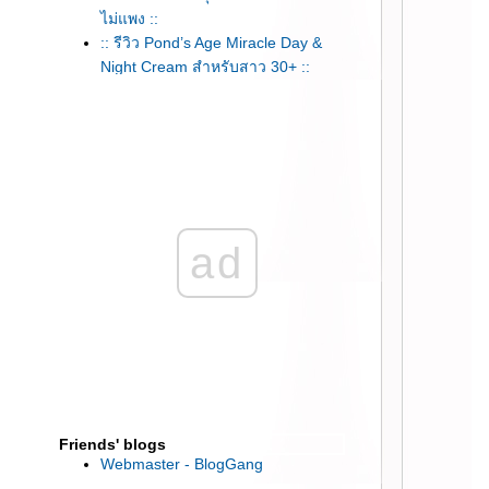
ไม่แพง ::
:: รีวิว Pond’s Age Miracle Day &
Night Cream สำหรับสาว 30+ ::
:: รีวิว เซตบำรุงผิว Loreal Paris
White Perfect Clinical ขาวใสเหมือน
ไปทำหน้าที่คลีนิค ::
:: แก้ปัญหาผิวแก่ก่อนวัย แบบไม่ต้อง
พึ่งหมอ L'Oreal Paris Revitallift Filler
(HA) ::
:: รีวิว Faith in Face Truly Waterly
ad
Cleansing Water และ Egg white
whip cleansing foam ::
:: สกินแคร์ถูกและดี “รอยัล บิวตี้ ไวท์
สเนลโกลด์ครีม ” ::
:: บำรุงผิวสวยครบ งบ 300 บาท หัว
จรดเท้า ได้อะไรบ้าง มาดู! ::
:: แนะนำผลิตภัณฑ์ คืนวัยใส ฟื้น
สภาพผิว ลดริ้วรอย จาก Vin 21 ::
:: รอยัลบิวตี้ ไวท์ สเนลครีม (Royal
Friends' blogs
Beauty White Snail Cream) ::
Webmaster - BlogGang
:: LA MONDE SKINCARE เซรั่มยก