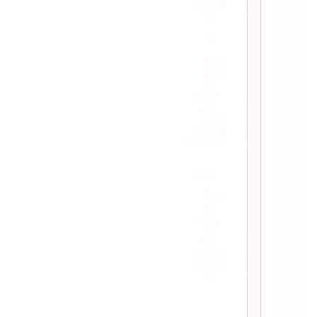
Serum ผิวกระชับ ขาวใส ไม่กลัวแดด
::
:: รีวิว ครีมหอยเป๋าฮื๊อ Luxury
Abalone Cream by Malissa K.I.S.S
::
:: รีวิว Suiren (ซุยเรน) สกินแคร์ของ
นางฟ้า ::
:: รีวิว PattieUng White and Block
อาหารเสริมเพิ่มความขาวใส ไม่กลัว
ดด ::
:: รีวิวผลิตภัณฑ์ Boots Dermocare
เซตปราบสิว Acne Clear Skin ::
:: Physiogel Cleanser ผลิตภัณฑ์ล้าง
หน้าของคนที่มีผิวแพ้ง่าย ::
:: หน้าสิว รีวิวสดๆ เจลแต้มสิวยี่ห้อ
Acne Clear Gel ผลเป็นไงมาดู! ::
:: Cover Gel เจลเย็นกระชับสัดส่วน
บอกลาผิวเปลือกส้ม! ::
:: รีวิวลิปสติกสีนู๊ด 5 สี Loreal Les
Nudes Collection Star ::
:: รีวิวดินสอเขียนคิ้ว Maybelline