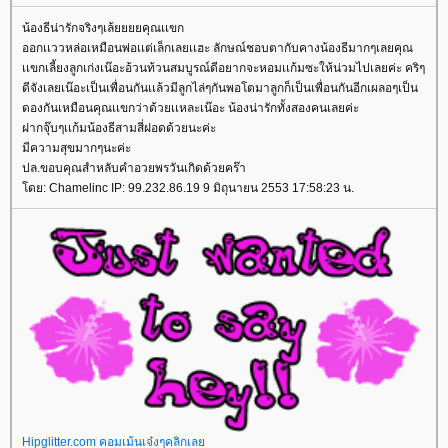
น้องธีน่ารักจริงๆเล้ยยยยคุณเเขก
ออกเเววหล่อเหมือนพ่อเเต่เล็กเลยเเฮะ ลักษณ์ชอบตากับคางน้องธีมากๆเลยคุณ
เเขกเลี้ยงลูกเก่งเน๊อะอ้วนท้วนสมบูรณ์ดีอยากจะหอมเเก้มซะให้น่วมไปเลยค่ะ คริๆ
ดีจังเลยเน๊อะเป็นเพื่อนกันเเล้วมีลูกไล่ๆกันพอโตมาลูกก็เป็นเพื่อนกันอีกเผลอๆเป็น
ดองกันเหมือนคุณเเขกว่าด้วยเเหละเน๊อะ น้องน่ารักทั้งสองคนเลยค่ะ
ฝากจุ๊บๆเเก้มน้องธีสามสี่ฝอดด้วยนะค่ะ
มีความสุขมากๆนะค่ะ
ปล.ขอบคุณสำหลับคำอวยพรวันเกิดด้วยคร๊า
ดย: Chamelinc IP: 99.232.86.19 9 มิถุนายน 2553 17:58:23 น.
Hipglitter.com คอมเม้นเจ๋งๆคลิกเล