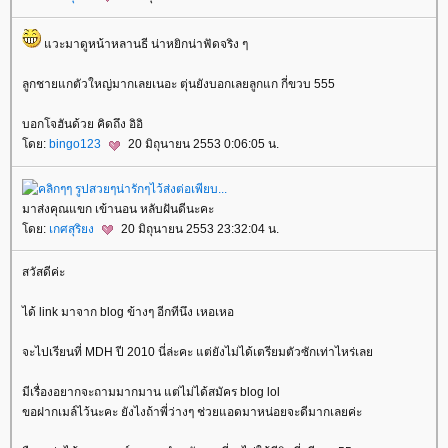
วะมาดูหน้าหลานธี น่าหยิกน่าฟัดจริง ๆ
ลูกชายแกตัวใหญ่มากเลยเนอะ ตุ่นยังบอกเลยลูกแก กี่ขวบ 555
บอกโจฮันด้วย คิดถึง อิอิ
ดย:
bingo123
20 มิถุนายน 2553 0:06:05 น.
มาส่งคุณแขก เข้านอน หลับฝันดีนะคะ
ดย:
เกศสุริยง
20 มิถุนายน 2553 23:32:04 น.
สวัสดีค่ะ
ได้ link มาจาก blog ข้างๆ อีกทีนึง เหอเหอ
จะไปเรียนที่ MDH ปี 2010 นี่ล่ะคะ แต่ยังไม่ได้เตรียมตัวซักเท่าไหร่เล
มีเรื่องอยากจะถามมากมาน แต่ไม่ได้สมัคร blog lol
ขอฝากเมล์ไว้นะคะ ยังไงถ้าพี่ว่างๆ ช่วยแอดมาหน่อยจะดีมากเลยค่ะ