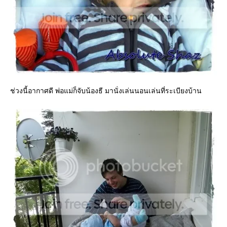
ช่วงนี้อากาศดี พ่อแม่ก็จับน้องธี มานั่งเล่นนอนเล่นที่ระเบียงบ้าน