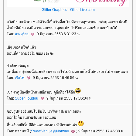
Glitter Graphics - GlitterLive.com
สวัสดียามเช้าค่ะ ขอให้วันนี้เป็นวันที่สดใส มีความสุขมากมายค่ะคุณแขก น้องธี
จ้ำม่ำทีเดียว คงมีความสุขเพราะคุณแม่พาไปรับแสงอ่อนข้างนอกบ้านได้
ดย:
เกศสุริยง
9 มิถุนายน 2553 6:31:23 น.
เย้ๆ เจอคนใจดีแล้ว
ตอนนี้คำถามยังไม่ค่อยเยอะค่ะ
กำลังหาข้อมูล
ต่ที่อยากรู้ตอนนี้ต้องเตรียมของอะไรไปบ้างคะ อะไรที่ไม่ควรเอาไป ขอบคุณค่ะ
ดย:
เรือไฟ
9 มิถุนายน 2553 16:46:56 น.
เข้ามาดูน้องธีหน้าแหยอีกรอบ ดูอีกก็ฮาได้อีก
ดย:
Super Toudou
9 มิถุนายน 2553 17:36:04 น.
ชอบรูปน้องธีหลับไปยิ้มไป น่ารักน่าชังมากเลยค่ะ
ดอกไม้ก็บานสวยรับหน้าร้อนเล
ที่นอร์เวย์ก็เริ่มมีสีสันแสนของดอกไม้เช่นกันค่า
ดย: หวานหมี (
SweetVanilje@Norway
) 9 มิถุนายน 2553 17:45:38 น.