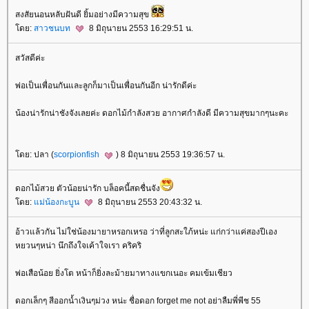
สงสัยนอนหลับฝันดี ยิ้มอย่างมีความสุข
ดย:
สาวชนบท
8 มิถุนายน 2553 16:29:51 น.
สวัสดีค่ะ
พ่อเป็นเพื่อนกันและลูกก็มาเป็นเพื่อนกันอีก น่ารักดีค่ะ
น้องน่ารักน่าชังจังเลยค่ะ ดอกไม้กำลังสวย อากาศกำลังดี มีความสุขมากๆนะคะ
ดย: ปลา (
scorpionfish
) 8 มิถุนายน 2553 19:36:57 น.
ดอกไม้สวย ตัวน้อยน่ารัก บล็อคนี้สดชื่นจัง
ดย:
ม่น้องกะบูน
8 มิถุนายน 2553 20:43:32 น.
อ้าวแล้วกัน ไม่ใช่น้องมายาหรอกเหรอ ว่าที่ลูกสะใภ้หน่ะ แก่กว่าแค่สองปีเอง
หยวนๆหน่า นึกถึงใจเค้าใจเรา คริคริ
พ่อเสือน้อย ยิ่งโต หน้าก็ยิ่งละม้ายมาทางแขกเนอะ คมเข้มเชียว
ดอกเล็กๆ สีออกน้ำเงินๆม่วง หน่ะ ชื่อดอก forget me not อย่าลืมพี่พีช 55