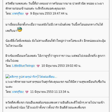
สวัสดียามพลบค่ะ วันนี้ที่อ่างทองอากาศร้อนมากมาย ปวดหัวนิด หน่อย แวะมา
ทักทายก่อนเข้านอนค่ะ ระลึกถึงเสมอค่ะคุณแขก
ดย:
เกศสุริยง
9 มิถุนายน 2553 19:47:44 น.
มาเยี่ยมบล็อกตั้งกะเมื่อวานแต่ยังไม่มีเวลาเม้นต์เลย วันนี้เทโอนอนกลางวันได้
เลยรีบมา
น้องธียิ่งโตยิ่งหล่ออ่ะ ยังไม่สามเดือนก็ตัวใหญ่กว่าเทโอซะแล้ว อีกหน่อยแม่จะอุ้ม
ไม่ไหวนะเนี่
ผิวเข้มเหมือนเทโอเลยค่ะ ไอ้เราดูๆก็ว่าลูกเราขาวนะ แต่พอไปเจอเด็กฝรั่ง ลูกเรา
เข้มไปเล
ดย:
LittleBlueTwingo
10 มิถุนายน 2553 19:02:40 น.
วะมาทักทายยามสายๆของวันศุกร์ค่ะคุณแขก ขอให้มีความสุขเหมือนกับชื่อวัน
นะคะ
ดย:
เกศสุริยง
11 มิถุนายน 2553 11:13:34 น.
หวัดดีค่ะพี่แขก ก่อนอืนเลยต้องขอแสดงความยินดีและดีใจมั่กๆ หายไปนานเข้า
มาเห็นหน้าน้อง โอ๊วแม่เจ้าทั้งขาวทั้งน่ารัก ยินดีด้วยนะคะพี่แขก