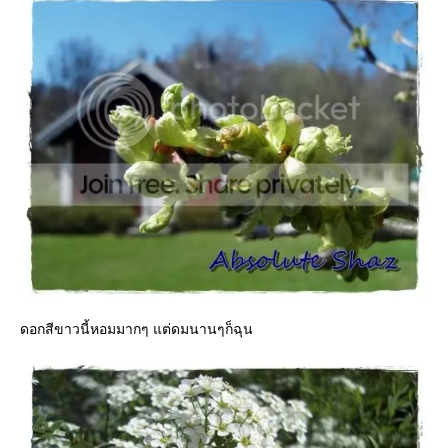
ดอกสีขาวนี้หอมมากๆ แต่ดมนานๆก็ฉุน