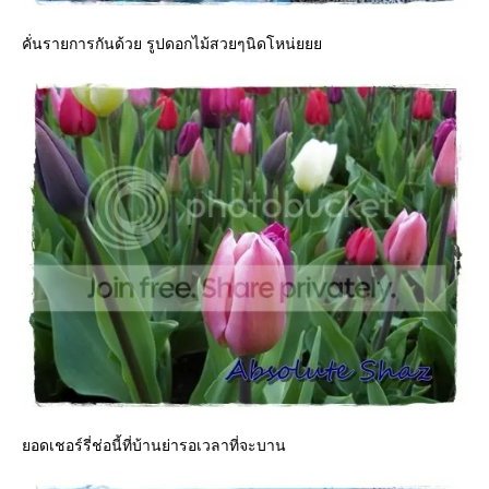
คั่นรายการกันด้วย รูปดอกไม้สวยๆนิดโหน่
อดเชอร์รี่ช่อนี้ที่บ้านย่ารอเวลาที่จะบาน