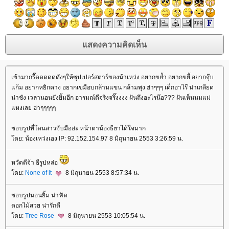
เข้ามากรี๊ดดดดดดังๆให้ซุปเปอร์สตาร์ของน้าเหว่ง อยากขย้ำ อยากขยี้ อยากจุ๊บ
ก้ม อยากหยิกคาง อยากเขมือบกล้ามแขน กล้ามพุง ฮ่าๆๆๆ เด็กอาไร๊ น่าเกลียด
น่าชัง เวลานอนยังยิ้มอีก อารมณ์ดีจริงจริ๊งงงง ฝันถึงอะไรน๊อ??? ฝันเห็นนมแม่
หงเลย ฮ่าๆๆๆๆๆ
ชอบรูปที่โดนสาวจับมืออ่ะ หน้าตาน้องธีฮาได้ใจมาก
ดย: น้องเหว่งเอง IP: 92.152.154.97 8 มิถุนายน 2553 3:26:59 น.
หวัดดีจ้า ธีรูปหล่อ
ดย:
None of it
8 มิถุนายน 2553 8:57:34 น.
ชอบรูปนอนยิ้ม น่าฟัด
ดอกไม้สวย น่ารักดี
ดย:
Tree Rose
8 มิถุนายน 2553 10:05:54 น.