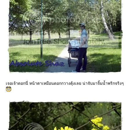
เจอเจ้าดอกนี่ หน้าตาเหมือนดอกกวางตุ้งเลย น่าจับมาจิ้มน้ำพริกจริงๆ