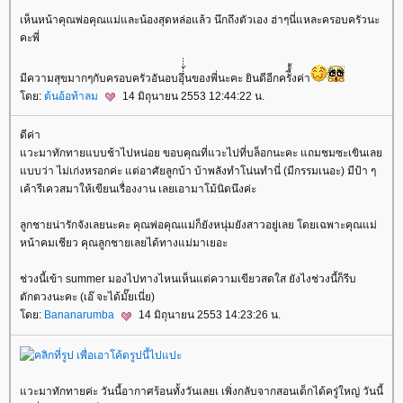
เห็นหน้าคุณพ่อคุณแม่และน้องสุดหล่อแล้ว นึกถึงตัวเอง ฮ่าๆนี่แหละครอบครัวนะ
คะพี่
มีความสุขมากๆกับครอบครัวอันอบอุึ่่้่่่นของพี่นะคะ ยินดีอีกครัี้้้งค่า
ดย:
ต้นอ้อท้าลม
14 มิถุนายน 2553 12:44:22 น.
ดีค่า
วะมาทักทายแบบช้าไปหน่อย ขอบคุณที่แวะไปที่บล็อกนะคะ แถมชมซะเขินเล
บบว่า ไม่เก่งหรอกค่ะ แต่อาศัยลูกบ้า บ้าพลังทำโน่นทำนี่ (มีกรรมเนอะ) มีป้า ๆ
เค้ารีเควสมาให้เขียนเรื่องงาน เลยเอามาโม้นิดนึงค่ะ
ลูกชายน่ารักจังเลยนะคะ คุณพ่อคุณแม่ก็ยังหนุ่มยังสาวอยู่เลย โดยเฉพาะคุณแม่
หน้าคมเชียว คุณลูกชายเลยได้ทางแม่มาเยอะ
ช่วงนี้เข้า summer มองไปทางไหนเห็นแต่ความเขียวสดใส ยังไงช่วงนี้ก็รีบ
ตักตวงนะคะ (เอ๊ จะได้มั๊ยเนี่ย)
ดย:
Bananarumba
14 มิถุนายน 2553 14:23:26 น.
วะมาทักทายค่ะ วันนี้อากาศร้อนทั้งวันเลยเ เพิ่งกลับจากสอนเด็กได้ครู่ใหญ่ วันนี้