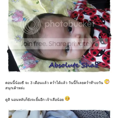
ตอนนี้น้องธี จะ 3 เดือนแล้ว คว่ำได้แล้ว วันนี้ก็เลยคว่ำท๊างงวัน
สนุกเค้าหล่ะ
ดูสิ นอนหลับก็ยังจะยิ้มอีก เจ้าเสือน้อ