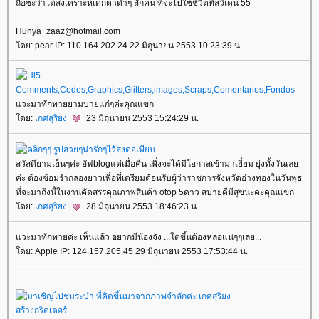
ถือซะว่าได้สงเคราะห์เดกตาดำๆ สักคน ที่จะไปใช้ชีวิตที่สวีเดน 55
Hunya_zaaz@hotmail.com
ดย: pear IP: 110.164.202.24 22 มิถุนายน 2553 10:23:39 น.
วะมาทักทายยามบ่ายแก่ๆค่ะคุณแขก
ดย:
เกศสุริยง
23 มิถุนายน 2553 15:24:29 น.
สวัสดียามเย็นๆค่ะ อัฟblogแต่เมื่อคืน เพิ่งจะได้มีโอกาสเข้ามาเยี่ยม ยุ่งทั้งวันเล
ค่ะ ต้องซ้อมรำกลองยาวเพื่อที่เตรียมต้อนรับผู้ว่าราชการจังหวัดอ่างทองในวันพุธ
ที่จะมาถึงนี้ในงานคัดสรรคุณภาพสินค้า otop 5ดาว สบายดีมีสุขนะคะคุณแขก
ดย:
เกศสุริยง
28 มิถุนายน 2553 18:46:23 น.
วะมาทักทายค่ะ เห็นแล้ว อยากมีน้องจัง ...โตขึ้นต้องหล่อแน่ๆๆเลย...
ดย: Apple IP: 124.157.205.45 29 มิถุนายน 2553 17:53:44 น.
สร้างกริตเตอร์