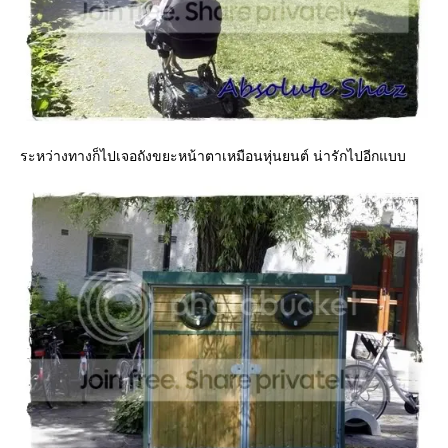
ระหว่างทางก็ไปเจอถังขยะหน้าตาเหมือนหุ่นยนต์ น่ารักไปอีกแบบ