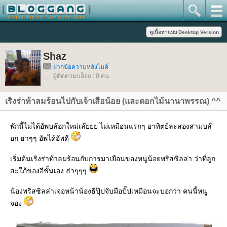
Shaz
ฝากข้อความหลังไมค์
ผู้ติดตามบล็อก : 0 คน
เริงร่าท้าลมร้อนไปกับเจ้าเสือน้อย (และดอกไม้นานาพรรณ) ^^
พักนี้ไม่ได้อัพบล๊อกใหม่เล๊ยยย ไม่เหมือนแรกๆ อาทิตย์ละสองสามบล๊
อก ฮ่าๆๆ อัพได้อัพดี
เริ่มต้นเริงร่าท้าลมร้อนกับการมาเยือนของหนูน้อยพริสซิลล่า ว่าที่ลูก
สะใภ้ของอีชั้นเอง ฮ่าๆๆๆ
น้องพริสซิลล่าเจอหน้าน้องธีปุ๊ปจับมือปั๊ปเหมือนจะบอกว่า คนนี้หนู
จอง