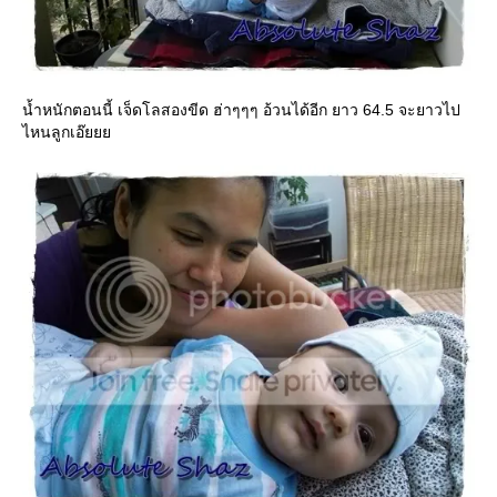
น้ำหนักตอนนี้ เจ็ดโลสองขีด ฮ่าๆๆๆ อ้วนได้อีก ยาว 64.5 จะยาวไป
ไหนลูกเอ๊