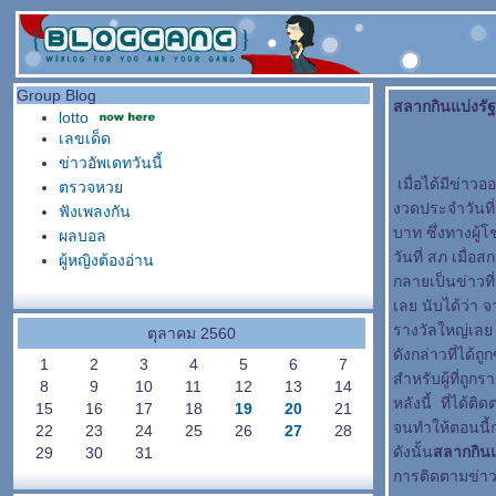
Group Blog
สลากกินแบ่งรัฐ
lotto
เลขเด็ด
ข่าวอัพเดทวันนี้
เมื่อได้มีข่าวอ
ตรวจหว
งวดประจำวันที
ฟังเพลงกัน
บาท ซึ่งทางผู้
ผลบอล
วันที่ สภ เมื่อ
ผู้หญิงต้องอ่าน
กลายเป็นข่าวที
เลย นับได้ว่า 
รางวัลใหญ่เลย
ตุลาคม 2560
ดังกล่าวที่ได้ถูก
1
2
3
4
5
6
7
สำหรับผู้ที่ถูกร
8
9
10
11
12
13
14
หลังนี้ ที่ได้ต
15
16
17
18
19
20
21
จนทำให้ตอนนี้
22
23
24
25
26
27
28
ดังนั้น
สลากกินแ
29
30
31
การติดตามข่าวส