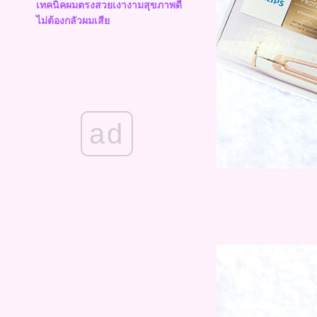
เทคนิคผมตรงสวยเงางามสุขภาพดี
ไม่ต้องกลัวผมเสี
Review : Essential Damage Care
กลิ่นซากุระใหม่ หอมติดทน ผมไม่
พันกัน
Review : Dipso Keraplex รากผม
ข็งแรง ผมไม่ขาดร่วงง่า
PanteneMoment : การเตรียมตัว
ad
ก่อนที่จะถึงวันสำคัญ 14วัน ต้องทำ
เช่นไร?
Review : Schwarzkopf BC Fibre
Force ผลิตภัณฑ์แฮร์แคร์ที่จะช่ว
คืนชีวิตผมเสียให้กลับมาสวยอีกครั้ง
Review : สระผมด้วยน้ำพุร้อน
SODA ONSEN เทรนด์ฮิตจากญี่ปุ่น
สำหรับสาวๆไท
Review & How to : ทำผมลอน
ง่ายๆ กับ Lucido-L สูตร Super
Hard
Review & Howto : คลิปต่อผม
"Lady jayne"
Review - Pantene Pro-V Color &