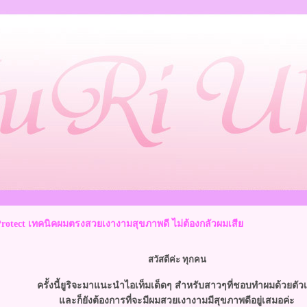
 Protect เทคนิคผมตรงสวยเงางามสุขภาพดี ไม่ต้องกลัวผมเสี
สวัสดีค่ะ ทุกคน
ครั้งนี้ยูริจะมาแนะนำไอเท็มเด็ดๆ สำหรับสาวๆที่ชอบทำผมด้วยตัว
ละก็ยังต้องการที่จะมีผมสวยเงางามมีสุขภาพดีอยู่เสมอค่ะ