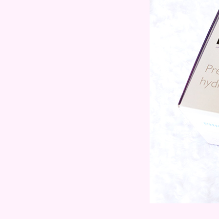
Perm Lasting Care ช่วยปกป้องสี
ผมและลอนดัดให้สวยยาวนานยิ่ง
ขึ้น
Review - MaCherie ผลิตภัณฑ์จาก
ญี่ปุ่น เพื่อผมหอมและนุ่มลื่นมีชีวิต
ชีวา
Review : Essential Damage Care
สูตร Rich Premier (สีส้ม)
Review - Dove Hair Fall Rescue
Intensive Hair Tonic ลดผมขาด
ร่วงใน 2 สัปดาห์
Review - L'Oreal Fall Repair 3X
ฟื้นฟูผมขาดหลุดร่วง
Review - มาปกป้องผมจากความ
ร้อน กับ Mod’s Hair Hot care
Essence กันดีกว่า
Review - Liese Hair Cocktail
(Rich) บำรุงผมให้มีน้ำหนัก
Review - Dove Treatment Mask
สูตรสีฟ้า Vs สูตรสีทอง