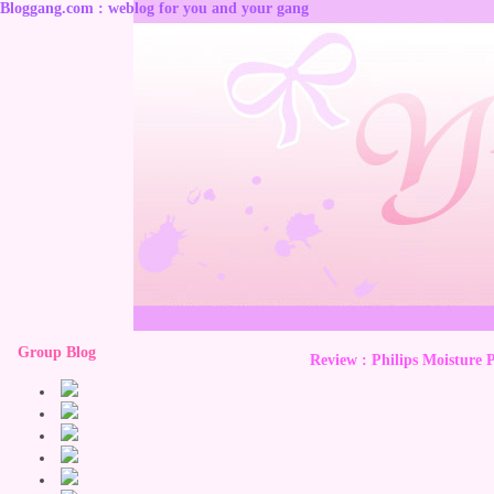
Bloggang.com : weblog for you and your gang
Group Blog
Review : Philips Moisture