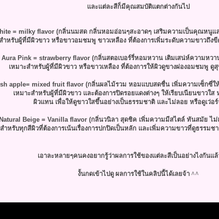
ละแต่ละสีก็มีคุณสมบัติแตกต่างกันไป
ite = milky flavor (กลิ่นนมสด กลิ่นหอมอ่อนๆสะอาดๆ เสริมความเป็นคุณหนู
ำหรับผู้ที่มีผิวขาว หรือขาวอมชมพู ขาวเหลือง ที่ต้องการเพิ่มระดับความขา
วถึงข
Aura Pink = strawberry flavor (กลิ่นสตอเบอร์รี่หอมหวาน เติมเสน่ห์ความห
เหมาะสำหรับผู้ที่มีผิวขาว หรือขาวเหลือง ที่ต้องการให้ผิวดูขางผ่องอ
มชมพู ดูส
sh apple= mixed fruit flavor (กลิ่นผลไม้รวม หอมแบบสดชื่น เพิ่มความเซ็กซี่ให
เหมาะสำหรับผู้ที่มีผิวขาว และต้องการปิดรอยแดงต่างๆ ให้เรียบเนียนขาวใส หรื
ผิวแทน เพื่อให้ดูขาวใสขึ้นอย่างเป็
นธรรมชาติ และไม่ลอย หรือดูเว่อร
Natural Beige = Vanilla flavor (กลิ่นวนิลา สุดชิค เพิ่มความมีสไตล์ ทันสมัย ไม่เ
ำหรับทุกสีผิวที่ต้อง
การเน้นเรื่องการปกปิดเป็นห
ลัก และเพิ่มความขาวที่ดูธรรมชา
เอาละหลายๆคนคงอยากรู้ว่าผลการใช้ของแต่ละสีเป็นอย่างไงกันแล้
งั้นกดเข้าไปดู ผลการใช้ในคลิปนี้ได้เลยจ้า ^^