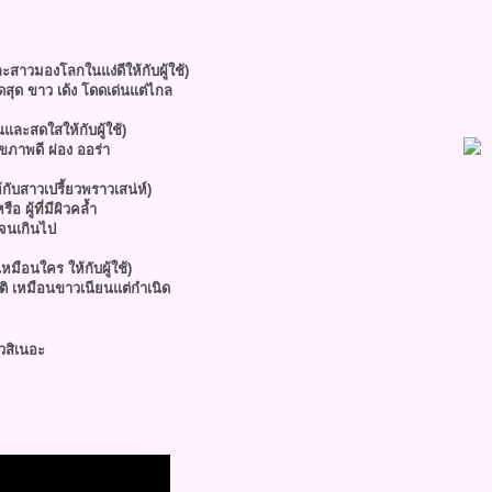
และสาวม
องโลกในแง่ดีให้กับผู้ใช้)
ีดสุด ขาว เด้ง โดดเด่นแต่ไกล
วานและสดใส
ห้กับผู้ใช้)
ุขภาพดี ผ่อง ออร่า
้กับสาวเ
ปรี้ยวพราวเสน่ห์)
อ ผู้ที่มีผิวคล้ำ
์จนเกินไป
หมือนใคร ให้กับผู้ใช้)
ติ เหมือนขาวเนียนแต่กำเนิด
วสิเนอะ