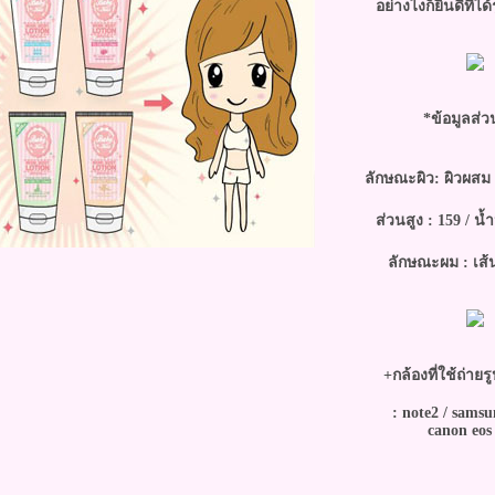
อย่างไงก็ยินดีที่ได้
*ข้อมูลส่ว
ลักษณะผิว: ผิวผสม
ส่วนสูง : 159 / น้
ลักษณะผม : เส้
+กล้องที่ใช้ถ่าย
: note2 / sams
canon eos