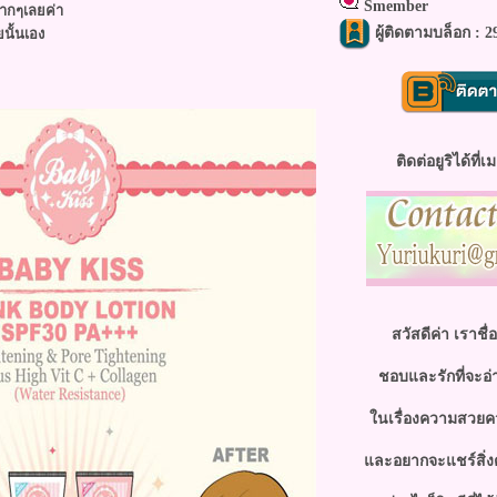
Smember
มากๆเลยค่า
นั้นเอง
ผู้ติดตามบล็อก : 2
ติดต่อยูริได้ที่เม
สวัสดีค่า เราชื่
ชอบและรักที่จะอ
นเรื่องความสวยค
ละอยากจะแชร์สิ่งต่