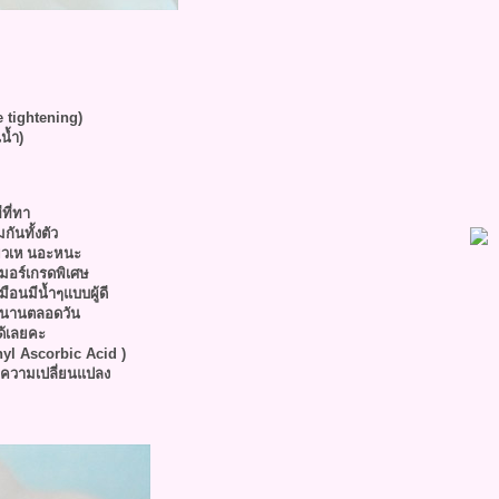
tightening)
น้ำ)
ีที่ทา
มกันทั้งตัว
ยวเห
นอะหนะ
มอร์เกรดพิเศษ
มือนมีน้ำๆแบบผู้ดี
าวนานตลอดวัน
ด้เลยคะ
thyl Ascorbic Acid )
ความเปลี่
นแปลง