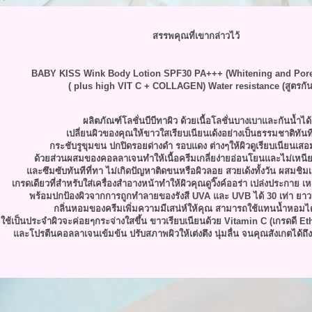
สรรพคุณที่เขากล่าวไว้
BABY KISS Wink Body Lotion SPF30 PA+++ (Whitening and Pore 
( plus high VIT C + COLLAGEN) Water resistance (สูตรกัน
ผลิตภัณฑ์โลชั่นบีบีทาผิว ด้วยเนื้อโลชั่นบางเบาและกั
นน้ำได้
เปลี่ยนผิวของคุณให้ขาวใสเรี
บเนียนเด้งอย่างเป็นธรรมช
าติทันท
กระชับรูขุมขน ปกปิดรอยด่างดำ รอบแดง ต่างๆให้ผิวดูเรียบเนียนเสอ
ด้วยส่วนผสมของคอลลาเจนทำให้
เนื้อครีมเกลี่ยง่ายอ่อน
นและไม่เหนี
ละซึมซับทันทีที่ทา ไม่เกิดปัญหาติดขนหรือผิวลอ
สวยเด้งทั้งวัน
ผสมชิมเ
เกรดเดียวที่สำหรับใส่เครื่องสำอา
งหน้าทำให้ผิวคุณดูวิ๊งค์
ออร่า เปล่งประกาย เห
พร้อมปกป้องผิวจากการถูกทำล
ายของรังสี UVA และ UVB ได้ 30 เท่า ย
กลิ่นหอมของครีมเพิ่มความมี
เสน่ห์ให้คุณ สามารถใช้แทนน้ำหอมไ
ช้เป็นประจำผิวจะค่อยๆกระจ่
างใสขึ้น ขาวเรียบเนียนด้วย Vitamin C (เกรดดี E
ละโปรตีนคอลลาเจนเข้มข้น ปรับสภาพผิวให้เต่งตึง นุ่มลื่น จนคุณสังเกตได้ถึง