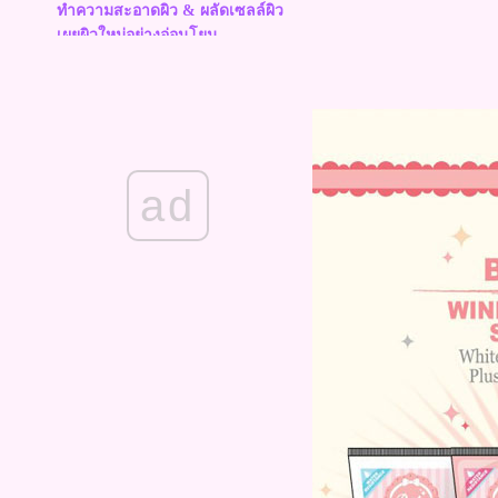
ทำความสะอาดผิว & ผลัดเซลล์ผิว
เผยผิวใหม่อย่างอ่อนโยน
How to : 2 Style to Cut your Own
Bangs ตัดผมหน้าม้าด้วยตัวเอง
ง่ายๆ 2 สไตล์
My Best of Beauty 2013 ใช้แล้ว
ชอบ by YuRi Ukuri
นะนำ : อุปกรณ์ล้างจมูก Hashi
ad
Plus..ไม่ยากอย่างที่คิด
Review : Sunplay โลชั่นกันแดด
2สูตร ที่ใช้ประจำช่วงนี้
Review : ซีซีทาตัวขาว Miyabi
CC By Beautelush
How to : Japanese Hair Bun ทำ
ผมดังโงะสไตล์ญี่ปุ่น
Review : บีบีครีมทาตัว Twinkle
Magic Aura BB Body Lotion
How to : Make a Shot Hair from
Long Hair ผมสั้นง่ายๆโดยไม่ต้อง
ตัดผม
Hair Tips : Steam treatment หมัก
ผมได้ง่ายๆ