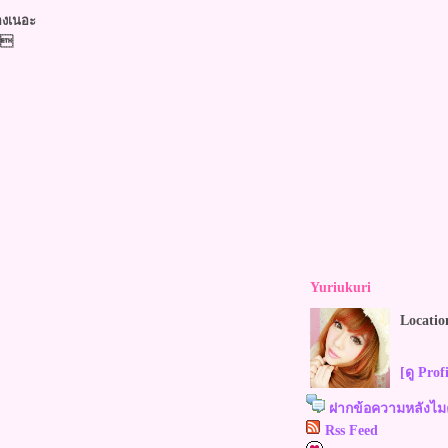
เองเนอะ
 
Yuriukuri
Locatio
[ดู Prof
ฝากข้อความหลังไมค
Rss Feed