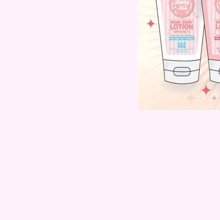
Hair Tips : D.I.Y Treatment สูตร
หมักเพื่อผมสว
How to : Easy Curl ทรงผมง่ายๆ
ทำได้ทุกโอกาส ด้วย Lesasha
Power4 Plus
Review - บีบีครีมทาตัว สุดฮิต
WINK BODY LOTION by
BABYKISS
Review - แปรงปัดขนตาไฟฟ้า
Panasonic EH-SE60vp Eyelash
Curler
ชุดทำความสะอาดผิวหน้า :
Kuron Gentle Brightening
Cleansing Set
How to : Dolly Hair Curls ทำผม
ลอนเด้งๆแบบตุ๊กตา
Hair Tips : ทำผมหน้าม้าให้อยู่ทรง
นาน
How to Loose Curl ทำผมลอน
เกลียวแบบคลายๆ