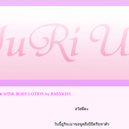
สุดฮิต WINK BODY LOTION by BABYKISS
สวัสดีคะ
วันนี้ยูริจะมาขอพูดถึงบีบีครีมทาตัว