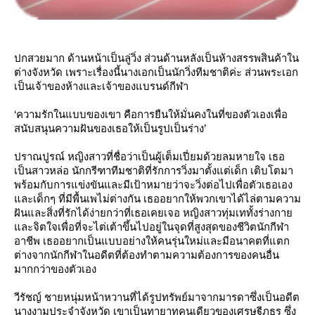
ปกสวยมาก ด้านหน้าเป็นลู่วิ่ง ส่วนด้านหลังเป็นห้างสรรพสินค้าใน
ต่างจังหวัด เพราะเรื่องนี้นางเอกเป็นนักวิ่งทีมชาติค่ะ ส่วนพระเอก
เป็นเจ้าของห้างและเจ้าของแบรนด์กีฬา
‘ความรักในแบบของเขา คือการยืนให้มั่นคงในที่ของตัวเองเพื่อ
สนับสนุนความฝันของเธอให้เป็นรูปเป็นร่าง’
ปราณปูรณ์ หญิงสาวที่ชื่อว่าเป็นผู้เต็มเปี่ยมด้วยลมหายใจ เธอ
เป็นสาวหล่อ นักกรีฑาทีมชาติที่รักการวิ่งมาตั้งแต่เด็ก เติบโตมา
พร้อมกับการแข่งขันและมีเป้าหมายว่าจะวิ่งต่อไปเพื่อตัวเธอเอง
ละเด็กๆ ที่มีพื้นเพไม่ต่างกัน เธออยากให้พวกเขาได้ไล่ตามความ
ฝันและสิ่งที่รักได้ง่ายกว่าที่เธอเคยเจอ หญิงสาวทุ่มเททั้งร่างกา
ละจิตใจเพื่อที่จะไต่เต้าขึ้นไปอยู่ในจุดที่สูงสุดของชีวิตนักกีฬา
อาชีพ เธออยากเป็นแบบอย่างให้คนรุ่นใหม่และมีอนาคตที่แตก
ต่างจากนักกีฬาในอดีตที่ต้องทำตามความต้องการของคนอื่น
มากกว่าของตัวเอง
วีรัชญ์ ชายหนุ่มหน้าหวานที่ได้รูปทรัพย์มาจากมารดาซึ่งเป็นอดีต
นางงามประจำจังหวัด เขาเป็นทายาทคนเดียวของเศรษฐีภูธร ซึ่ง