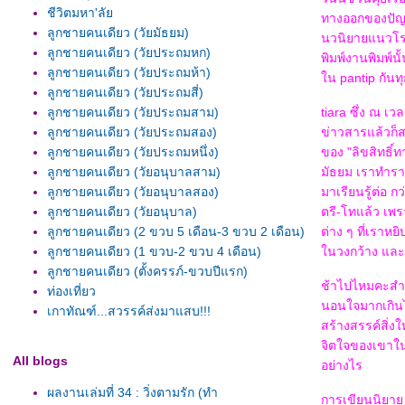
ชีวิตมหา'ลั
ทางออกของปัญห
ลูกชายคนเดียว (วัยมัธยม)
นวนิยายแนวโรแม
ลูกชายคนเดียว (วัยประถมหก)
พิมพ์งานพิมพ์นั
ลูกชายคนเดียว (วัยประถมห้า)
น pantip กันท
ลูกชายคนเดียว (วัยประถมสี่)
ลูกชายคนเดียว (วัยประถมสาม)
tiara ซึ่ง ณ เว
ลูกชายคนเดียว (วัยประถมสอง)
ข่าวสารแล้วก็
ลูกชายคนเดียว (วัยประถมหนึ่ง)
ของ "ลิขสิทธิ์
ลูกชายคนเดียว (วัยอนุบาลสาม)
มัธยม เราทำรายง
ลูกชายคนเดียว (วัยอนุบาลสอง)
มาเรียนรู้ต่อ ก
ลูกชายคนเดียว (วัยอนุบาล)
ตรี-โทแล้ว เพรา
ลูกชายคนเดียว (2 ขวบ 5 เดือน-3 ขวบ 2 เดือน)
ต่าง ๆ ที่เราห
ลูกชายคนเดียว (1 ขวบ-2 ขวบ 4 เดือน)
นวงกว้าง และถ
ลูกชายคนเดียว (ตั้งครรภ์-ขวบปีแรก)
ช้าไปไหมคะสำหร
ท่องเที่ยว
นอนใจมากเกินไป 
เกาทัณฑ์...สวรรค์ส่งมาแสบ!!!
สร้างสรรค์สิ่ง
จิตใจของเขาในที
All blogs
อย่างไร
ผลงานเล่มที่ 34 : วิ่งตามรัก (ทำ
การเขียนนิยาย 