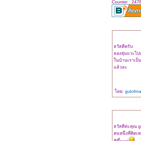
ผลงานเล่มที่ 24 : เจรจาต่อ-ตา
Counter : 247
ตอน ริษยา
ผลงานเล่มที่ 23 : เจรจาต่อ-ตา
ตอน โลภะ
ข่าวดี!!! สำหรับคนที่ตามหาคุณ
ตุลยวัตกับคุณอัครพลค่ะ
ผลงานเล่มที่ 22 : "เจรจาต่อ-ตา
สวัสดีครับ
ตอน ตะกละ"
ลองสุ่มแวะไปเร
ผลงานเล่มที่ 21 : "เจรจาต่อ-ตา
นบ้านเราเป็น
ตอน ราคะ"
ล้วละ
ผลงานเล่มที่ 20 : "พิษทิวา ทัณฑ์
ราตรี" ชุดสืบเสน่หา
ผลงานเล่มที่ 20 ในงานหนังสือ
เดือนตุลาคม 2558 : tiara
ดย:
gutofm
ผลงานเล่มที่ 19 : "ณ ที่เริ่มรัก"
จ้งข่าวผลงานเรื่องใหม่วางขา
นงานหนังสือค่ะ
"ด้วยจิตปฏิพัทธ์" : ผลงานเรื่องที่ 18
กับ LOVE
สวัสดีค่ะคุณ 
ข่าวดีสำหรับแฟนริซ่า (สืบซ่อนรัก)
คนหนึ่งที่คิ
ค่า