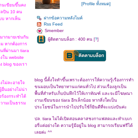
[Profile ทั้งหมด]
นเขียนขึ้นคง
ิลปิน 10 คน
ฝากข้อความหลังไมค์
แบบ หากเห็น
Rss Feed
Smember
กมากมายเช่นกัน
ผู้ติดตามบล็อก : 400 คน [
?
]
้าม หากต้องการ
ที่ผ่านมา tiara
ลงใน website
ัง blog ของเรา
blog นี้ตั้งใจทำขึ้นเพราะต้องการให้ความรู้เรื่องการทำ
างไม่ละอายใจ
ขนมอบเป็นวิทยาทานแก่คนทั่วไป ส่วนเรื่องลูกเป็น
อื่นอย่างไม่น่า
พื้นที่สำหรับเก็บบันทึกไว้ให้เกาทัณฑ์ และจะมีโฆษณา
งร้องกระทำได้
งานเขียนของ tiara อีกเล็กน้อย หากสิ่งใดเป็น
ับความเป็นธรรม
ประโยชน์ในการนำไปปรับใช้ก็ยินดีที่จะแบ่งปันค่ะ
ปล. tiara ไม่ได้เปิดสอนคลาสชงกาแฟสดและทำเบเก
อรี่แต่อย่างใด ความรู้มีอยู่ใน blog สามารถเรียนฟรีได้
เลยค่ะ ^^