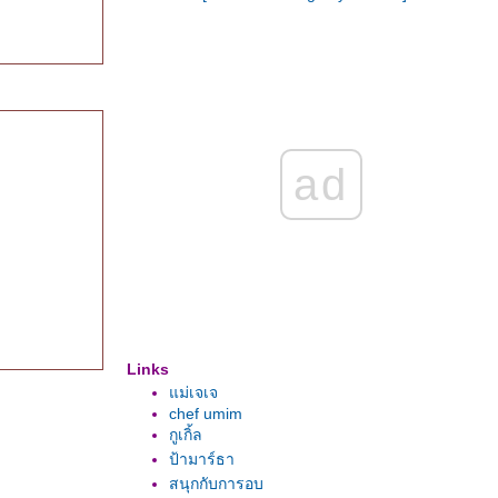
ad
Links
ม่เจเจ
chef umim
กูเกิ้ล
ป้ามาร์ธา
สนุกกับการอบ