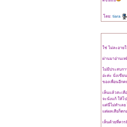
ดีขึ้นแน่
"มรดกรักร้าย" หนึ่งในชุด
"รัก...ร้าย" ความรู้สึกดี...ที่เรียกว่า
ดย:
tiara
รัก
ผลงานใหม่ในงานหนังสือเดือน
มีนาคม 2557
"รอยรักในลางร้าย" : ความรู้สึก
ดี...ที่เรียกว่ารัก เล่มที่สิบหก
จ้งข่าวหนังสือเล่มใหม่..."รอยรัก
ช่ ไม่ละอาย
นลางร้าย"
ผ่านมาอ่านเหม
"สายลับพรางรัก" : ความรู้สึกดี...ที่
เรียกว่ารัก เล่มที่สิบห้า
ไม่มีประสบการ
จ้งข่าวดีสำหรับคนที่รอ "คุณเต้"
อ่ะค่ะ นั่งเข
อยู่ค่ะ ^^
ของเพื่อนอีกค
"แรงแค้น... แสนรัก" : ความรู้สึก
ดี... ที่เรียกว่ารัก ผลงานเล่มที่สิบสี่
เห็นแล้วสะเท
มีข่าวหนังสือเล่มใหม่มาบอกค่ะ ^^
จะนั่งแก้ ให้
เขียนถึงริซ่า (สืบซ่อนรัก)
ต่นี่ไม่ทำเลย 
"สืบซ่อนรัก ตอน รำพันเลือด" เล่ม
ต่ผลเสียก็ตกอ
สุดท้ายในซีรีส์สืบซ่อนรัก
เห็นด้วยที่ควรม
งานเปิดตัวหนังสือชุด Love