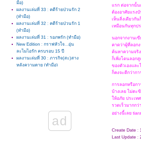
มือ)
รก ต่อจากนั้น
ผลงานเล่มที่ 33 : คดีร้ายป่วนรัก 2
ต้องอาศัยแรงบ
(ทำมือ)
เห็นสิ่งเดียวก
ผลงานเล่มที่ 32 : คดีร้ายป่วนรัก 1
เหมือนกันทุกป
(ทำมือ)
ผลงานเล่มที่ 31 : รอภพรัก (ทำมือ)
นอกจากงานเขีย
New Edition : กราฟหัวใจ...อุ่น
คาดว่าผู้ที่ลอ
ละไมไอรัก ครบรอบ 15 ปี
ค้นหาความจริงแ
ผลงานเล่มที่ 30 : ภารกิจ(สะ)สาง
ก็เพิ่งโดนลอก
หลังความตาย (ทำมือ)
ของตัวเองและไม
ลาออกจากแจ่มใสมาเป็นนักเขียน
ก็คงจะดีกว่ากา
อิสระ
การลอกหรือการ
ผลงานเล่มที่ 29 : คุณคะ...อย่าร้า
บ้างเลย ไม่ตะขิ
กับหัวใจ
ห้อภัย ประเทศเ
ผลงานเล่มที่ 28 : ปรารถนา...ให้
รวดเร็วมากกว่า
เป็นคุณ ชุด Wishing you
อย่างนี้เลย tiar
ผลงานเล่มที่ 26-27 : เจรจาต่อ-
ad
ตาย ตอน เกียจคร้านและอัตตา
ผลงานเล่มที่ 25 : เจรจาต่อ-ตา
Create Date :
ตอน โทสะ
Last Update :