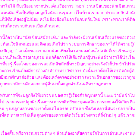
าไม่ได้ สืบเนื่องมาจากประเด็นเรื่องการ "ลอก" งานเขียนของนักเขียนท่า
นติค ซึ่งเป็นที่ถูกอกถูกใจนักอ่านรุ่นเยาว์ในบ้านเรามาก ประจวบกับสำนักพิม
้นก็มีชื่อเสียงอยู่ไม่น้อย คงไม่ต้องย้อนไปอารัมภบทกันใหม่ เพราะพวกเราที่
ุกวันก็คงทราบกันจนเบื่อแล้วนะคะ
ลานี้ถือว่าเป็น "นักเขียนสมัครเล่น" และกำลังจะมีงานเขียนเรื่องแรกของตัวเอ
สะท้อนใจนิดหน่อยและคิดเลยเถิดไปว่า ระบบการศึกษาของเราได้ให้ความรู้เ
ทางปัญญา" แก่เด็กของเรามากน้อยเพียงใด เลยมองย้อนไปสมัยที่เราเรียนอยู่
านก็จะมีบรรณานุกรม นั่นก็คือการให้เกียรติแก่ผู้ประพันธ์ว่าเราได้นำเรื่อง
ว่าที่จะรู้เรื่องโทษของการละเมิดลิขสิทธิ์ทางปัญญาอย่างจริงจังก็ปาเข้าไปว
ะการเรียนต้องมีการอ้างอิงตำราทางวิชาการ ดังนั้นเราต้องให้เครดิตกับผู้คิด 
ยิบยืมมาศึกษาต่อด้วย และต้องเคร่งครัดอย่างมาก เพราะถ้าเอกสารของเราถู
ูกพบว่ามีการคัดลอกจากผู้อื่นมาก็จะถูกดำเนินคดีทางกฎหมา
ับการที่จะปลูกฝังให้เยาวชนของเรารู้เรื่องสำคัญเหล่านี้ tiara ว่ามันช้าไ
เราควรจะปลูกฝังเรื่องการเคารพสิทธิของบุคคลอื่น การยกย่องให้เกียรติแก่ผู้
ใหม่ ๆ แก่ลูกหลานของเราตั้งแต่ในครอบครัวเลย ซึ่งสิ่งเหล่านี้มันจะกลายเป
่สุด หากเราไม่เห็นคุณค่าของความคิดริเริ่มสร้างสรรค์สิ่งใหม่ ๆ แล้วเราจะเ
เรื่องสั้น หรือวรรณกรรมต่าง ๆ ล้วนต้องอาศัยความรักในการอ่านและงานเขี