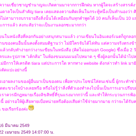
ความเชี่ยวชาญชำนาญจะเกิดตามมาจากการฝึกฝน หากผู้ใดจะสร้างสรรค์งา
ันดาลใจเป็นสำคัญ tiara เคยแสดงความคิดเห็นในกระทู้หนึ่งเป็นทำนองว่า ศ
ันก็ไม่สามารถบรรยายถึงสิ่งนั้นได้เหมือนกันทุกคำพูดได้ 10 คนก็เห็นเป็น 10 
ระการแล้ว สงกะสัยว่าจะเป็นงานลอกซะมากกว่า
นในหนังสือที่ลอกกันอย่างสนุกสนานแล้ว งานเขียนในอินเตอร์เนตก็ถูกลอ
กงานของคนอื่นนั้นคงตั้งสมมติฐานว่า ไม่มีใครจับได้ไล่ทัน แต่ความจริงตรงข
ล้วกลับทำง่ายกว่างานเขียนในหนังสือ (คิดไม่ออกบอก Google) ซึ่งเมื่อ 2 วัน
สูตรและรูปภาพ "เค้กส้ม" ในห้องขนมนมเนยไปหมาด ๆ ซึ่งผู้ลอกนั้นได้นำไป
่มีการให้เครดิต tiara แต่ประการใด หากทาง website ดังกล่าวทำ link มาย
รตัดแปะอย่างนี้
เอาผลงานของผู้อื่นมาเป็นของตน เพื่อหาประโยชน์ใส่ตนเช่นนี้ ผู้กระทำช่
ดตะขวงใจบ้างเลยหรือ หรือไม่รู้ว่าสิ่งที่ตัวเองทำลงไปนั้นเป็นการเอาเปรียบผู้
ราควรมีกฎหมายเรื่องลิขสิทธิ์ที่รุนแรงมากกว่านี้ และทำให้กระบวนการฟ้อ
นี้ อย่ารอให้ผู้เสียหายเบื่อหน่ายหรือต้องเสียค่าใช้จ่ายมากมาย กว่าจะได้ร
a ขอเรียกร้องค่ะ
 16 มีนาคม 2549
 22 เมษายน 2549 14:07:00 น.