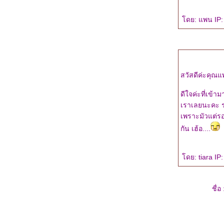
Jewelry : อัญมณีแห่งรัก
"สืบซ่อนรัก ตอน ทางผ่านฝัน" เล่ม
ดย: แพน IP: 
ที่สามในซีรีส์สืบซ่อนรัก
"เพชรพราย...ประกายรัก" หนึ่งใน
ปรเจ็ก "Love Jewelry : อัญมณี
ห่งรัก"
อัพเดตงานเขียนต้นปีนี้ค่ะ ^^
สวัสดีค่ะคุณ
ชวนเล่มเกมและแจ้งเรื่องงานเขียน
เล่มใหม่ค่ะ
ดีใจค่ะที่เข้า
"สืบซ่อนรัก" ผลงานซีรีย์นิยา
เราเลยนะคะ ร่
สืบสวนชุดแรกของ tiara ค่ะ
เพราะมัวแต่รอ
ข่าวดี! สำหรับแฟนนิยายสืบสวน
กัน เฮ้อ....
ของ tiara ค่ะ
ประกาศรายชื่อแฟนเพจ 'By tiara'
รับของที่ระลึกนะคะ
ดย: tiara IP:
วิธีอ่านนิยายชุด “Wedding Plan
ผนรักไม่จำกัดหัวใจ” ให้สนุก
ชื่อ 
Wedding Plan แผนรักไม่จำกัด
หัวใจ...ผลงานของ 5 นักเขียน
"วิวาห์ล่มไม่ล้มรัก" : ความรู้สึก
ดี...ที่เรียกว่ารัก (ชุดพิเศษ)