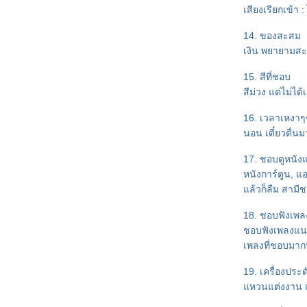
ผลงานเล่มที่ 24 : เจรจาต่อ-ตา
เสียงเรียกเข้า : ไ
ตอน ริษยา
ผลงานเล่มที่ 23 : เจรจาต่อ-ตา
14. ของสะสม
ตอน โลภะ
เงิน พยายามสะสม
ข่าวดี!!! สำหรับคนที่ตามหาคุณ
ตุลยวัตกับคุณอัครพลค่ะ
15. สีที่ชอบ
ผลงานเล่มที่ 22 : "เจรจาต่อ-ตา
สีม่วง แต่ไม่ได
ตอน ตะกละ"
16. เวลาเหงาๆๆ
ผลงานเล่มที่ 21 : "เจรจาต่อ-ตา
นอน เดี๋ยวตื่นม
ตอน ราคะ"
ผลงานเล่มที่ 20 : "พิษทิวา ทัณฑ์
17. ชอบดูหนัง
ราตรี" ชุดสืบเสน่หา
หนังการ์ตูน, 
ผลงานเล่มที่ 20 ในงานหนังสือ
ล้วก็ลืม สามี
เดือนตุลาคม 2558 : tiara
ผลงานเล่มที่ 19 : "ณ ที่เริ่มรัก"
18. ชอบฟังเพล
จ้งข่าวผลงานเรื่องใหม่วางขา
ชอบฟังเพลงแนว
นงานหนังสือค่ะ
เพลงที่ชอบมากท
"ด้วยจิตปฏิพัทธ์" : ผลงานเรื่องที่ 18
กับ LOVE
19. เครื่องประด
ข่าวดีสำหรับแฟนริซ่า (สืบซ่อนรัก)
หวนแต่งงาน แต่ถ
ค่า