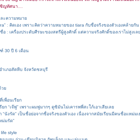
ชิญทัศนา....
ื่อและความหมา
iara” : คิดเอง เพราะคิดว่าความหมายของ tiara กับชื่อจริงของตัวเองคล้ายกัน
อ : เครื่องประดับศีรษะของสตรีผู้สูงศักดิ์ แต่ความจริงศักดิ์ของเราไม่สูงเ
์ 30 ปี 6 เดือน
ภอสัตหีบ จังหวัดชลบุรี
ดด้ว
่เพื่อนเรียก
รียก “เจ๊ฟู” เพราะผมฟูมากๆ ดูซิมันไม่เคารพพี่สะใภ้เอาเสียเล
ยก “นังรัด” เป็นชื่อย่อจากชื่อจริงของตัวเอง เนื่องจากสมัยเรียนมีคนชื่อแหม
ม่มรัด”
life style
ำขนมอบ อ่าน-เขียนนิยาย อัพบล็อก และเล่นเนต