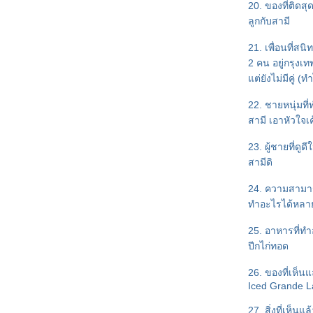
20. ของที่ติดส
"มรดกรักร้าย" หนึ่งในชุด
ลูกกับสามี
"รัก...ร้าย" ความรู้สึกดี...ที่เรียกว่า
รัก
21. เพื่อนที่สนิท
ผลงานใหม่ในงานหนังสือเดือน
2 คน อยู่กรุงเ
มีนาคม 2557
ต่ยังไม่มีคู่ (
"รอยรักในลางร้าย" : ความรู้สึก
ดี...ที่เรียกว่ารัก เล่มที่สิบหก
22. ชายหนุ่มที่ท
จ้งข่าวหนังสือเล่มใหม่..."รอยรัก
สามี เอาหัวใจเค้
นลางร้าย"
23. ผู้ชายที่ดู
"สายลับพรางรัก" : ความรู้สึกดี...ที่
สามีดิ
เรียกว่ารัก เล่มที่สิบห้า
จ้งข่าวดีสำหรับคนที่รอ "คุณเต้"
24. ความสามา
อยู่ค่ะ ^^
ทำอะไรได้หลาย
"แรงแค้น... แสนรัก" : ความรู้สึก
ดี... ที่เรียกว่ารัก ผลงานเล่มที่สิบสี่
25. อาหารที่ทำอ
มีข่าวหนังสือเล่มใหม่มาบอกค่ะ ^^
ปีกไก่ทอด
เขียนถึงริซ่า (สืบซ่อนรัก)
"สืบซ่อนรัก ตอน รำพันเลือด" เล่ม
26. ของที่เห็นแล
Iced Grande La
สุดท้ายในซีรีส์สืบซ่อนรัก
งานเปิดตัวหนังสือชุด Love
27. สิ่งที่เห็นแล้