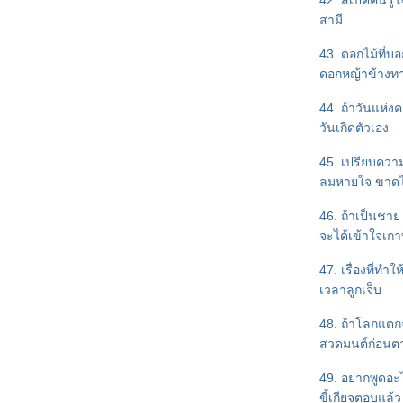
42. สเป็คคนรู้ใ
รู้สึกดี...ที่เรียกว่ารัก เล่ม 32
สามี
เล่าเรื่องสั้น : จอมยุทธ์ผู้ตามหาหงส์
ขาว
43. ดอกไม้ที่บ
อัพเดตงานเขียนและบทสนทนา
ดอกหญ้าข้างท
จากเรื่องใหม่เพื่อล่อใจนักอ่านค่า
บทสัมภาษณ์ tiara ในเดลินิวส์
44. ถ้าวันแห่งค
เอาผลงานของน้องชายมาดัน
วันเกิดตัวเอง
ค่า>>>K.O.M. "Love at First
Song"
45. เปรียบความ
เรื่องสั้นมาแล้วจ้า!!! "Don't read
ลมหายใจ ขาดไ
my mind!" ความรู้สึกดี...ที่เรียกว่า
46. ถ้าเป็นชาย 
รัก 31
จะได้เข้าใจเกา
ขอบคุณและขอฝากอีกเล่มค่ะ
มาแล้วจ้า...หน้าปก "ไขคดี
47. เรื่องที่ทำใ
ซ้อน...ซ่อนเงารัก"
เวลาลูกเจ็บ
ทำบุญด้วยหนังสือ
tiara - - นามปากกาที่ใช้มาเกือบห้า
48. ถ้าโลกแต
ปี
สวดมนต์ก่อน
ผลงานเรื่องที่สี่ : "ไขคดีซ้อน...ซ่อน
เงารัก"
49. อยากพูดอะไ
สำรวจจิต "tiara" ผ่านงานเขียน
ขี้เกียจตอบแล้ว