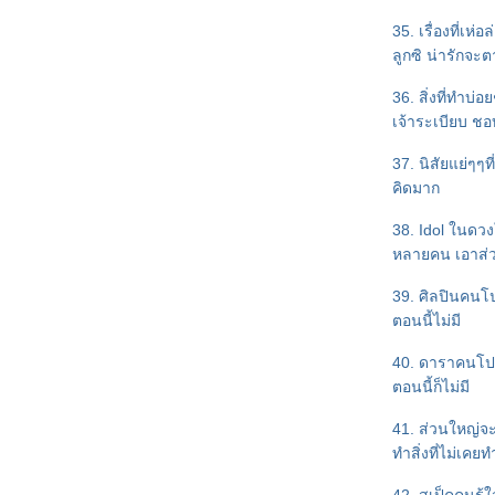
Love Tricks : เปิดตัวหนังสือ 'How
35. เรื่องที่เห่อล
to Love...ผูกใจรัก' หนึ่งใน
ลูกซิ น่ารักจะ
Valentine's Project 2011
"How to Love...ผูกใจรัก" ความ
36. สิ่งที่ทำบ่
รู้สึกดี...ที่เรียกว่ารัก ผลงานเรื่องที่
เจ้าระเบียบ ชอ
เจ็ดของ tiara
นักเขียนแจ่มใส...มาทำอะไรกัน
37. นิสัยแย่ๆๆที
เร็วๆ นี้ ^^
คิดมาก
คุยเรื่องงานเขียนค่ะ >_<
38. Idol ในดว
หนังสั้นน่ารักๆ จากแจ่มใส ><
หลายคน เอาส่
"อ่านรัก" นิตยสารรายสองเดือน
สำหรับผู้อ่านนิยายแนว "ความรู้สึก
39. ศิลปินคนโ
ดี...ที่เรียกว่ารัก"
ตอนนี้ไม่มี
"หวานรัก...นักสืบจำเป็น" ความ
รู้สึกดี...ที่เรียกว่ารัก (ชุดพิเศษ)
40. ดาราคนโ
feedback "กับดักรัก" และผลงาน
ตอนนี้ก็ไม่มี
เรื่องที่หก (แนวสืบสวน)
"กับดักรัก" : ความรู้สึกดี...ที่เรียกว่า
41. ส่วนใหญ่จะ
รัก (ชุดพิเศษ)
ทำสิ่งที่ไม่เคย
จอมยุทธ์ผู้ตามหาหงส์ขาว : ความ