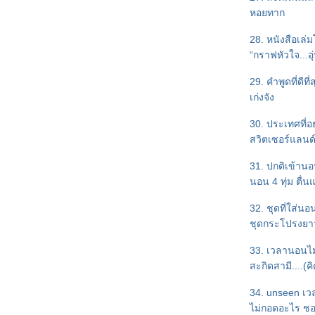
Jewelry : อัญมณีแห่งรัก
หอยทาก
"สืบซ่อนรัก ตอน ทางผ่านฝัน" เล่ม
ที่สามในซีรีส์สืบซ่อนรัก
28. หนังสือเล่
"เพชรพราย...ประกายรัก" หนึ่งใน
“กราฟหัวใจ...อุ
ปรเจ็ก "Love Jewelry : อัญมณี
ห่งรัก"
29. คำพูดที่ดีที่
อัพเดตงานเขียนต้นปีนี้ค่ะ ^^
เก่งจัง
ชวนเล่มเกมและแจ้งเรื่องงานเขียน
30. ประเทศที่อ
เล่มใหม่ค่ะ
สวิตเซอร์แลนด
"สืบซ่อนรัก" ผลงานซีรีย์นิยา
สืบสวนชุดแรกของ tiara ค่ะ
31. ปกติเข้านอน
ข่าวดี! สำหรับแฟนนิยายสืบสวน
นอน 4 ทุ่ม ตื่
ของ tiara ค่ะ
ประกาศรายชื่อแฟนเพจ 'By tiara'
32. ชุดที่ใส่นอ
รับของที่ระลึกนะคะ
ชุดกระโปรงยา
วิธีอ่านนิยายชุด “Wedding Plan
33. เวลานอนไม
ผนรักไม่จำกัดหัวใจ” ให้สนุก
สะกิดสามี....(ค
Wedding Plan แผนรักไม่จำกัด
หัวใจ...ผลงานของ 5 นักเขียน
34. unseen เ
"วิวาห์ล่มไม่ล้มรัก" : ความรู้สึก
ไม่กอดอะไร 
ดี...ที่เรียกว่ารัก (ชุดพิเศษ)