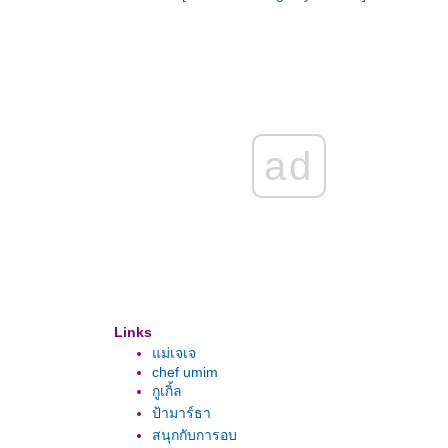
ad
Links
ม่เจเจ
chef umim
กูเกิ้ล
ป้ามาร์ธา
สนุกกับการอบ