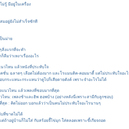
ม่รู้ มีอยู่ในเครื่อง
อยู่ยังไม่สำเร็จซักที
้เป็นม่า
สิ่งแรกที่จะทำ
าก็ลืมว่าเหงาเรื่องอะไร
แนวไหน แล้วหนังที่ประทับใจ
แอคชั่น ฉลาดๆ เลือดไม่ต้องมาก และโรแมนติค-คอมมาดี้ แต่ไม่ประทับใจอะ
ชอบกระแหนะกระแหนว่าดูไปก็เสียดายตังค์ เพราะจำอะไรไม่ได้
งแนวไหน แล้วเพลงที่ชอบมากที่สุด
ไหน: เพลงช้าและฮิพ ฮอพบ้าง (อย่างหลังนี่เพราะสามีกับลูกชอบ)
ี่สุด : คิดไม่ออก บอกแล้วว่าเป็นคนไม่ประทับใจอะไรนานๆ
ับที่ขาดไม่ได้
้าอยู่บ้านก็ไม่ใส่ กับสร้อยจี้ไข่มุก ใส่ตลอดเพราะขี้เกียจถอด