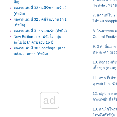
มือ)
lifestyle : พ
ผลงานเล่มที่ 33 : คดีร้ายป่วนรัก 2
(ทำมือ)
7. สถานที่ไป s
ผลงานเล่มที่ 32 : คดีร้ายป่วนรัก 1
ไม่ชอบ shoppin
(ทำมือ)
ผลงานเล่มที่ 31 : รอภพรัก (ทำมือ)
8. โรงภาพยนตร
New Edition : กราฟหัวใจ...อุ่น
Central Festiva
ละไมไอรัก ครบรอบ 15 ปี
9. 3 คำที่บอกค
ผลงานเล่มที่ 30 : ภารกิจ(สะ)สาง
ทำ-มะ-ดา (ธรรม
หลังความตาย (ทำมือ)
ลาออกจากแจ่มใสมาเป็นนักเขียน
10. กิจกรรมที่
อิสระ
เลี้ยงลูก (ตอนล
ผลงานเล่มที่ 29 : คุณคะ...อย่าร้า
กับหัวใจ
11. web ที่เข้า
ผลงานเล่มที่ 28 : ปรารถนา...ให้
ดู web links ซิจ
เป็นคุณ ชุด Wishing you
12. style การแต
ผลงานเล่มที่ 26-27 : เจรจาต่อ-
ad
กางเกงยีนส์ เสื
ตาย ตอน เกียจคร้านและอัตตา
ผลงานเล่มที่ 25 : เจรจาต่อ-ตา
13. คุณใช้โทรศั
ตอน โทสะ
ทรศัพท์ใช้รุ่น :