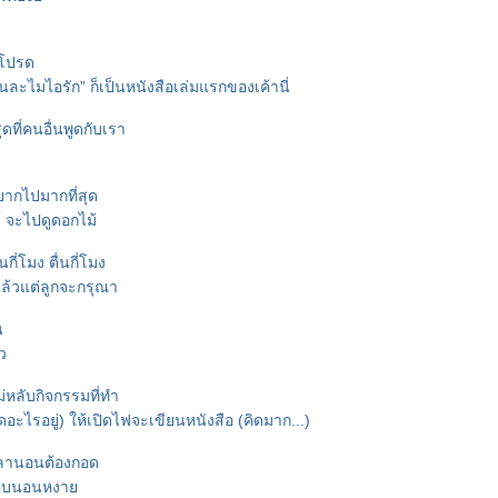
มโปรด
่นละไมไอรัก” ก็เป็นหนังสือเล่มแรกของเค้านี่
สุดที่คนอื่นพูดกับเรา
ยากไปมากที่สุด
์ จะไปดูดอกไม้
กี่โมง ตื่นกี่โมง
นแล้วแต่ลูกจะกรุณา
น
ว
่หลับกิจกรรมที่ทำ
ิดอะไรอยู่) ให้เปิดไฟจะเขียนหนังสือ (คิดมาก...)
วลานอนต้องกอด
ชอบนอนหงา