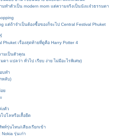
ยายามทำตัวเป็น modern mom แต่ความจริงเป็นนังแจ๋วธรรมดา
hopping
g แต่ถ้าจำเป็นต้องซื้อของก็จะไป Central Festival Phuket
์
l Phuket เรื่องสุดท้ายที่ดูคือ Harry Potter 4
วามเป็นตัวคุณ
ดา แปลว่า ทั่วไป เรียบ ง่าย ไม่มีอะไรพิเศษ)
ชอบทำ
ูกหลับ)
บ่อ
้ะ
่งตัว
้อโปโลหรือเสื้อยืด
พท์รุ่นไหน/เสียงเรียกเข้า
 Nokia รุ่นเก่า