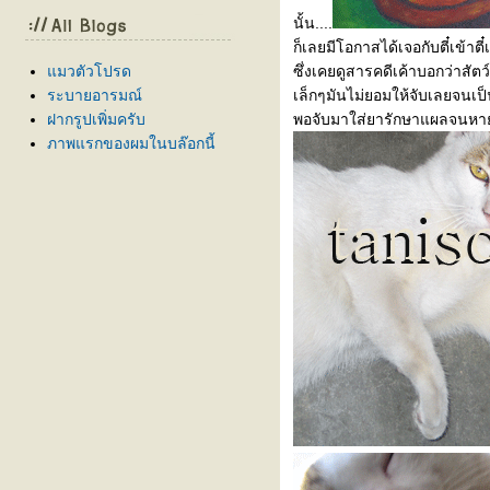
นั้น....
ก็เลยมีโอกาสได้เจอกับตี๋เข้
มวตัวโปรด
ซึ่งเคยดูสารคดีเค้าบอกว่าสั
ระบายอารมณ์
เล็กๆมันไม่ยอมให้จับเลยจนเป
ฝากรูปเพิ่มครับ
พอจับมาใส่ยารักษาแผลจนหายแ
ภาพแรกของผมในบล๊อกนี้