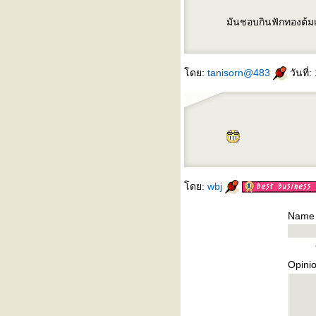
มันชอบกินฟักทองต้มเ
ดย:
tanisorn@483
วันที่
ดย:
wbj
Name
Opini