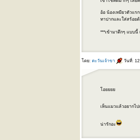
เขาโชคดีมากๆ เลยค่
อ้อ น้องเหมียวตัวแรก
ทาปากและใส่สร้อย
***เข้ามาดึกๆ แบบน
ดย:
ตะวันเจ้าขา
วันที่: 
อ
เห็นแมวแล้วอยากไปเ
น่ารักอะ