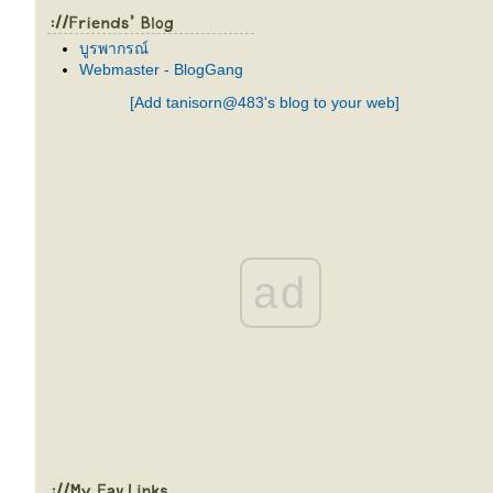
บูรพากรณ์
Webmaster - BlogGang
[Add tanisorn@483's blog to your web]
ad