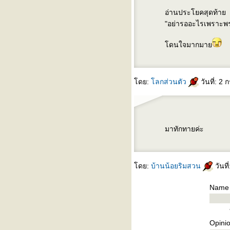
อ่านประโยคสุดท้า
"อย่ารออะไรเพราะพรุ่
ดนใจมากมา
ดย:
ลกส่วนตัว
วันที่: 2
มาทักทายค่ะ
ดย:
บ้านน้อยริมสวน
วันที
Name
Opini