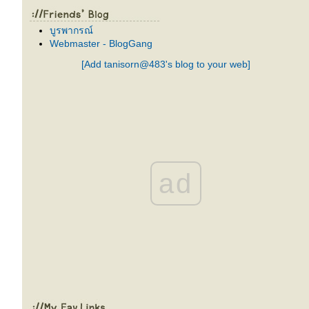
บูรพากรณ์
Webmaster - BlogGang
[Add tanisorn@483's blog to your web]
ad