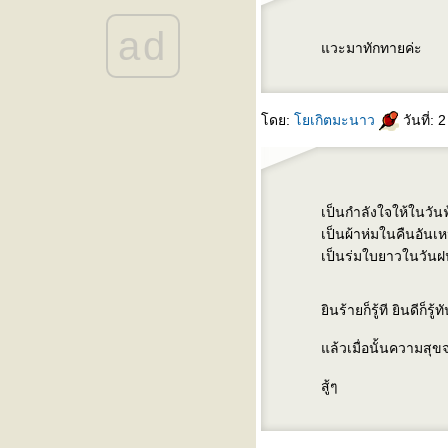
ad
วะมาทักทายค่ะ
ดย:
เกิตมะนาว
วันที่:
เป็นกำลังใจให้ในวัน
เป็นผ้าห่มในคืนอันเ
เป็นร่มใบยาวในวัน
ินร้ายก็รู้ที ยินดีก็รู้ท
ล้วเมื่อนั้นความสุ
สู้ๆ