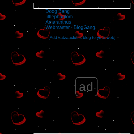
Friends' blogs
Doog Bang
littlephantom
Amaranthus
Webmaster - BlogGang
[Add katzaaclub's blog to your web]
ad