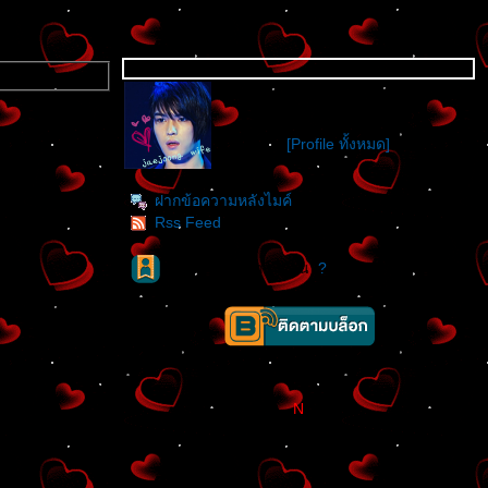
KATZYJ
katzaaclub
Location :
[Profile ทั้งหมด]
ฝากข้อความหลังไมค์
Rss Feed
ผู้ติดตามบล็อก : 1 คน [
?
]
N
[]