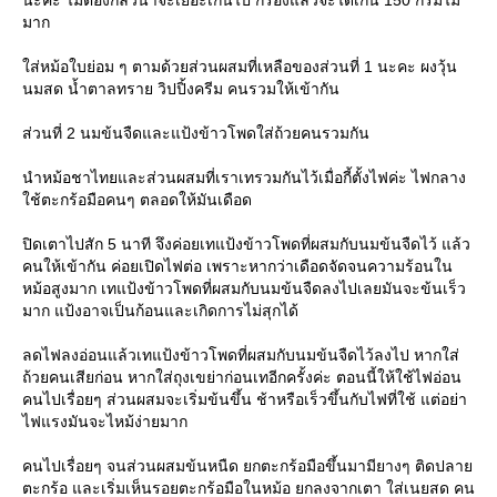
นะคะ ไม่ต้องกลัวน้ำจะเยอะเกินไป กรองแล้วจะได้เกิน 150 กรัมไม่
มาก
ส่หม้อใบย่อม ๆ ตามด้วยส่วนผสมที่เหลือของส่วนที่ 1 นะคะ ผงวุ้น
นมสด น้ำตาลทราย วิปปิ้งครีม คนรวมให้เข้ากัน
ส่วนที่ 2 นมข้นจืดและแป้งข้าวโพดใส่ถ้วยคนรวมกัน
นำหม้อชาไทยและส่วนผสมที่เราเทรวมกันไว้เมื่อกี้ตั้งไฟค่ะ ไฟกลาง
ช้ตะกร้อมือคนๆ ตลอดให้มันเดือด
ปิดเตาไปสัก 5 นาที จึงค่อยเทแป้งข้าวโพดที่ผสมกับนมข้นจืดไว้ แล้ว
คนให้เข้ากัน ค่อยเปิดไฟต่อ เพราะหากว่าเดือดจัดจนความร้อนใน
หม้อสูงมาก เทแป้งข้าวโพดที่ผสมกับนมข้นจืดลงไปเลยมันจะข้นเร็ว
มาก แป้งอาจเป็นก้อนและเกิดการไม่สุกได้
ลดไฟลงอ่อนแล้วเทแป้งข้าวโพดที่ผสมกับนมข้นจืดไว้ลงไป หากใส่
ถ้วยคนเสียก่อน หากใส่ถุงเขย่าก่อนเทอีกครั้งค่ะ ตอนนี้ให้ใช้ไฟอ่อน
คนไปเรื่อยๆ ส่วนผสมจะเริ่มข้นขึ้น ช้าหรือเร็วขึ้นกับไฟที่ใช้ แต่อย่า
ไฟแรงมันจะไหม้ง่ายมาก
คนไปเรื่อยๆ จนส่วนผสมข้นหนืด ยกตะกร้อมือขึ้นมามียางๆ ติดปลา
ตะกร้อ และเริ่มเห็นรอยตะกร้อมือในหม้อ ยกลงจากเตา ใส่เนยสด คน