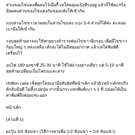
ส่วนของไข่แดงที่ผสมไว้เมื่อกี้ เทใส่หลุมแป้งที่รออยู่ แล้วก็ใช้ตะกร้อ
มือผสมส่วนของไข่แดงกับของแห้งให้เข้ากัน
บ่งส่วนไข่ขาวมาผสมในส่วนไข่แดง แบ่ง 3-4 ส่วนก็ได้ค่ะ ตะล่อม
เบามือให้เข้ากัน
รอบสุดท้ายอาจจะใช้พายยางสำรวจฟองไข่ขาวอีกรอบ เพื่อมีไข่ขาว
ก้อนใหญ่ ๆ หลงเหลือ เค้กจะได้ไม่มีหลุมอากาศ แล้วเทใส่พิมพ์ที่
เตรียมไว้
อบไฟ 180 องซาซี 25-30 นาที ใช้ไฟล่างอย่างเดียว แต่ 5-10 นาที
สุดท้ายเปลี่ยนเป็นไฟบนและล่าง
chiffon cake เช็คสุกโดยเอามือสัมผัสที่หน้าเค้ก แล้วผิวหน้าเค้กสปริง
ค์กลับมือดี ไม่ทิ้งรอยบุ๋ม จากนั้นกระแทกพิมพ์เบา ๆ 1 ที ปล่อยให้เย็น
คาพิมพ์ถึงค่อยแซะออก
หน้าเค้ก
(ส่วนที่ 1)
ผงวุ้น 3/4 ช้อนชา (วิธีการตวงคือ 1/2 ช้อนชา + 1/4 ช้อนชา)