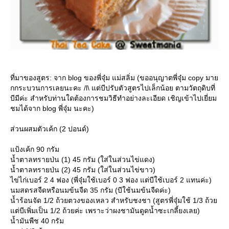
ที่มาของสูตร: จาก blog ของพี่จุ๋ม แม่สลิ่ม (ขออนุญาตพี่จุ๋ม copy มา
กกระบวนการเลยนะคะ /l\ แต่บีปรับตัวสูตรไปเล็กน้อย ตามวัตถุดิบที่
บีมีค่ะ สำหรับท่านใดต้องการชมวิธีทำอย่างละเอียด เชิญเข้าไปเยี่ยม
ชมได้จาก blog พี่จุ๋ม นะคะ)
ส่วนผสมตัวเค้ก (2 ปอนด์)
ป้งเค้ก 90 กรัม
น้ำตาลทรายป่น (1) 45 กรัม (ใส่ในส่วนไข่แดง)
น้ำตาลทรายป่น (2) 45 กรัม (ใส่ในส่วนไข่ขาว)
ไข่ไก่เบอร์ 2 4 ฟอง (พี่จุ๋มใช้เบอร์ 0 3 ฟอง แต่บีใช้เบอร์ 2 แทนค่ะ)
นมสดรสจืดหรือนมข้นจืด 35 กรัม (บีใช้นมข้นจืดค่ะ)
น้ำร้อนจัด 1/2 ถ้วยตวงของเหลว สำหรับชงชา (สูตรพี่จุ๋มใช้ 1/3 ถ้ว
ต่บีเพิ่มเป็น 1/2 ถ้วยค่ะ เพราะว่าผงชามันดูดน้ำซะเกลี้ยงเลย)
น้ำมันพืช 40 กรัม