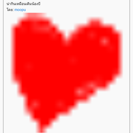
น่ากินเหมือนเดิมน้องบี
ดย:
moopu