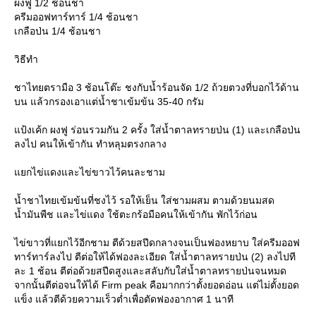
ผงฟู 1/2 ช้อนชา
ครีมออฟทาร์ทาร์ 1/4 ช้อนชา
เกลือป่น 1/4 ช้อนชา
วิธีทำ
ชาไทยตรามือ 3 ช้อนโต๊ะ ชงกับน้ำร้อนจัด 1/2 ถ้วยตวงที่บอกไว้ด้าน
บน แล้วกรองเอาแต่น้ำชาเข้มข้น 35-40 กรัม
ป้งเค้ก ผงฟู ร่อนรวมกัน 2 ครั้ง ใส่น้ำตาลทรายป่น (1) และเกลือป่น
ลงไป คนให้เข้ากัน ทำหลุมตรงกลาง
กไข่แดงและไข่ขาวไว้คนละชาม
น้ำชาไทยเข้มข้นที่ชงไว้ รอให้เย็น ใส่ชามผสม ตามด้วยนมสด
น้ำมันพืช และไข่แดง ใช้ตะกร้อมือคนให้เข้ากัน พักไว้ก่อน
ไข่ขาวที่แยกไว้อีกชาม ตีด้วยสปีดกลางจนเป็นฟองหยาบ ใส่ครีมออฟ
ทาร์ทาร์ลงไป ตีต่อให้ได้ฟองละเอียด ใส่น้ำตาลทรายป่น (2) ลงไปที
ละ 1 ช้อน ตีต่อด้วยสปีดสูงและสลับกับใส่น้ำตาลทรายป่นจนหมด
จากนั้นตีต่อจนให้ได้ Firm peak คือมากกว่าตั้งยอดอ่อน แต่ไม่ตั้งยอด
ข็ง แล้วตีด้วยความเร็วต่ำเพื่อตัดฟองอากาศ 1 นาที