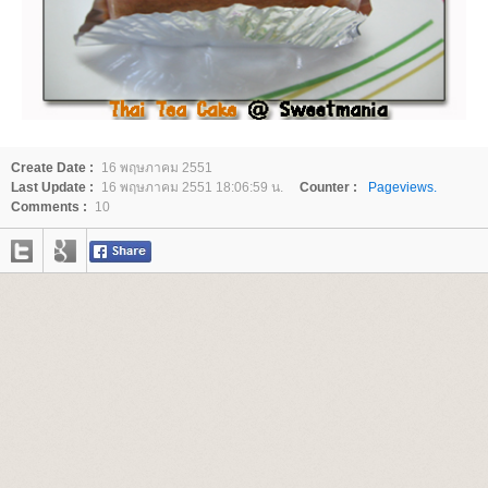
Create Date :
16 พฤษภาคม 2551
Last Update :
16 พฤษภาคม 2551 18:06:59 น.
Counter :
Pageviews.
Comments :
10