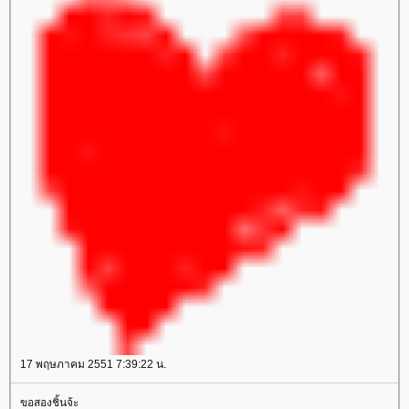
17 พฤษภาคม 2551 7:39:22 น.
ขอสองชิ้นจ้ะ