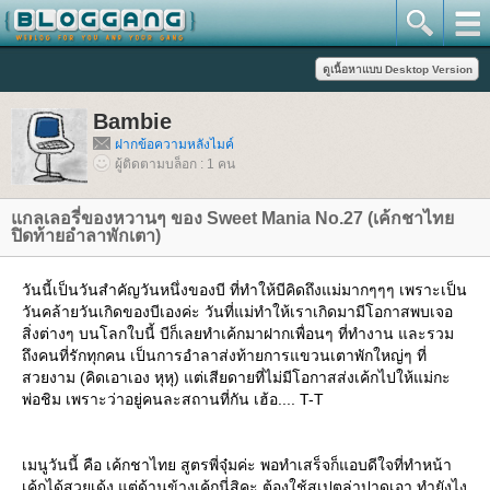
Bambie
ฝากข้อความหลังไมค์
ผู้ติดตามบล็อก : 1 คน
กลเลอรี่ของหวานๆ ของ Sweet Mania No.27 (เค้กชาไท
ปิดท้ายอำลาพักเตา)
วันนี้เป็นวันสำคัญวันหนึ่งของบี ที่ทำให้บีคิดถึงแม่มากๆๆๆ เพราะเป็น
วันคล้ายวันเกิดของบีเองค่ะ วันที่แม่ทำให้เราเกิดมามีโอกาสพบเจอ
สิ่งต่างๆ บนโลกใบนี้ บีก็เลยทำเค้กมาฝากเพื่อนๆ ที่ทำงาน และรวม
ถึงคนที่รักทุกคน เป็นการอำลาส่งท้ายการแขวนเตาพักใหญ่ๆ ที่
สวยงาม (คิดเอาเอง หุหุ) แต่เสียดายที่ไม่มีโอกาสส่งเค้กไปให้แม่กะ
พ่อชิม เพราะว่าอยู่คนละสถานที่กัน เฮ้อ.... T-T
เมนูวันนี้ คือ เค้กชาไทย สูตรพี่จุ๋มค่ะ พอทำเสร็จก็แอบดีใจที่ทำหน้า
เค้กได้สวยเด้ง แต่ด้านข้างเค้กนี่สิคะ ต้องใช้สเปตูล่าปาดเอา ทำยังไง