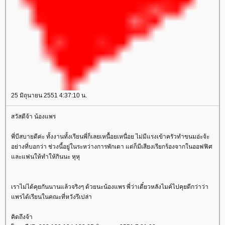
25 มิถุนายน 2551 4:37:10 น.
สวัสดีจ้า น้องแพร
พี่บีสบายดีค่ะ ทั้งงานทั้งเรียนพี่ก็เลยเหนื้อยเหนื่อย ไม่มีแรงเข้าครัวทำขนมอ่ะจ้ะ
อย่างที่บอกว่า ช่วงนี้อยู่ในระหว่างการพักเตา แต่ก็มีเสียงเรียกร้องจากในออฟฟิศ
ละแฟนให้ทำให้กินนะ หุหุ
เราไม่ได้คุยกันนานแล้วจริงๆ ด้วยนะน้องแพร พี่ว่าเดี๋ยวหลังไมค์ไปคุยดีกว่าว่า
พรได้เรียนในคณะที่หวังรึเปล่า
คิดถึงจ้า