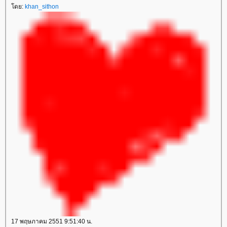
ดย:
khan_sithon
17 พฤษภาคม 2551 9:51:40 น.