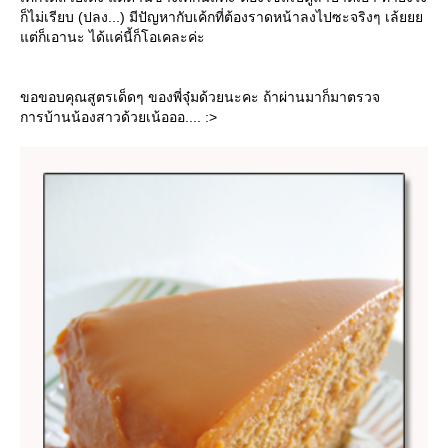
ก็ไม่เรียบ (ปลง...) มีปัญหากับเค้กที่ต้องราดหน้าลงไปซะจริงๆ เล้
ต่ก็เอานะ ได้แค่นี้ก็โอเคละค่ะ
ขอขอบคุณสูตรเด็ดๆ ของพี่จุ๋มด้วยนะคะ ถ้าผ่านมาก็มาตรวจ
การบ้านน้องสาวด้วยเน้อออ.... :>