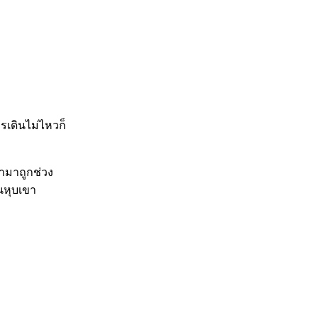
ใครเดินไม่ไหวก็
้ามาถูกช่วง
ในหุบเขา