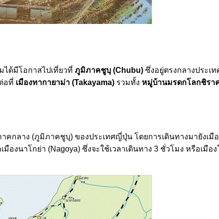
มได้มีโอกาสไปเที่ยวที่
ภูมิภาคชูบุ (Chubu)
ซึ่งอยู่ตรงกลางประเทศญ
่อที่
เมืองทากายาม่า (Takayama)
รวมทั้ง
หมู่บ้านมรดกโลกชิรา
าคกลาง (ภูมิภาคชูบุ) ของประเทศญี่ปุ่น โดยการเดินทางมายังเม
ืองนาโกย่า (Nagoya) ซึ่งจะใช้เวลาเดินทาง 3 ชั่วโมง หรือเมื