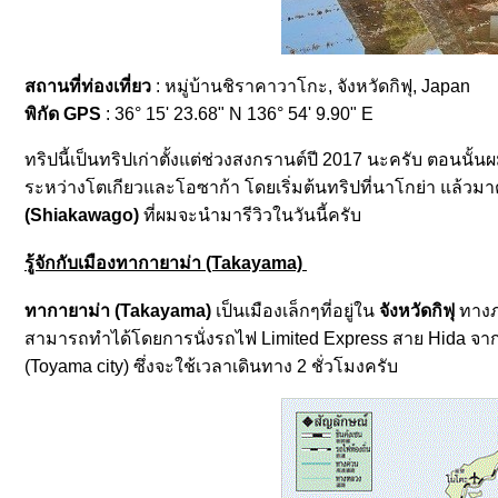
สถานที่ท่องเที่ยว
: หมู่บ้านชิราคาวาโกะ, จังหวัดกิฟุ, Japan
พิกัด GPS
: 36° 15' 23.68" N 136° 54' 9.90" E
ทริปนี้เป็นทริปเก่าตั้งแต่ช่วงสงกรานต์ปี 2017 นะครับ ตอนนั้นผ
ระหว่างโตเกียวและโอซาก้า โดยเริ่มต้นทริปที่นาโกย่า แล้วมาต
(Shiakawago)
ที่ผมจะนำมารีวิวในวันนี้ครับ
รู้จักกับเมืองทากายาม่า (Takayama)
ทากายาม่า (Takayama)
เป็นเมืองเล็กๆที่อยู่ใน
จังหวัดกิฟุ
ทางภ
สามารถทำได้โดยการนั่งรถไฟ Limited Express สาย Hida จากเม
(Toyama city) ซึ่งจะใช้เวลาเดินทาง 2 ชั่วโมงครับ