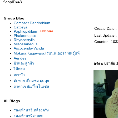
ShopID=43
Group Blog
Compact Dendrobium
Cattleya
Create Date :
Paphiopidilum
Last Update :
Phalaenopsis
Rhyncostylis
Counter : 103
Miscellaneous
Ascocenda-Vanda
Mokara,Kagawara,เรแนนเธอรา,พันธุ์แท้
Aerides
ม้าและลูกม้า
ตรัง x ปราจีน 
ไม้หอม
ดอกบัว
ทักทาย เยี่ยมชม พูดคุ
คาตาเซตัม/"ไซโนเชส
All Blogs
รองเท้านารีเหลืองตรัง
รองเท้านารีฝาหอ