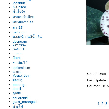
อก"
jeabnun
รองเท้านารี เหลืองปราจีน "สุธี
K-United
วรรณ"
ชื่นใจจัง
รองเท้านารี เหลืองปราจีน "สาธิต"
ทานตะวันน้อ
รองเท้านารี เหลืองปราจีน
หมวยแก้มป่อง
"วาสนา"
สาว17
patporn
รองเท้านารี ฝาหอ
หลอดนีออนสีน้ำเงิน
รองเท้านารี JC9
doyngam
รองเท้านารี เหลืองปราจีน
kit2783a
รองเท้านารี JC16
SaGiTT
...rcu...
รองเท้านารี JC16
อักษะ
รองเท้านารี เหลืองปราจีน*ช่อง
ระเบียงไม้
อ่างทองเผือก
taklomklom
รองเท้านารี เหลืองปราจีน
jaxcu
Create Date :
รองเท้านารี ขาวชุมพร
Vespa-Boy
องยู้ฮู
Last Update :
รองเท้านารี เหลืงกระบี่*เกลาโคไฟ
bboong
Counter : 107
ลุม
otonil
รองเท้านารี เหลืองปราจีน*ช่อง
ลูกปืน
อ่างทองเผือก
asuorchid
giant_muangsiri
รองเท้านารี เหลืองปราจีน
1
2
3
พายุไฟ
รองเท้านารี เหลืองปราจีน