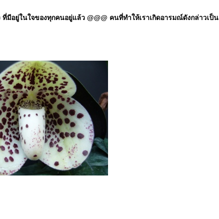
มีอยู่ในใจของทุกคนอยู่แล้ว @@@ คนที่ทำให้เราเกิดอารมณ์ดังกล่าวเป็นแค่ป