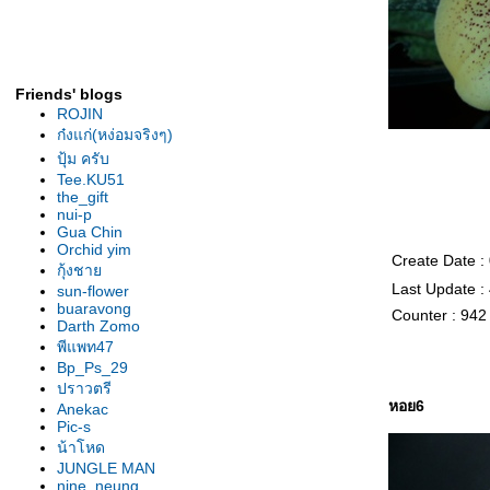
รองเท้านารีเหลืองกระบี่ ต้นยอด
เยี่ยม สุโขทัย2007
รองเท้านารี เหลืองกระบี่ ต้นไร้ชื่อ
รองเท้านารี เหลืองกระบี่ ต้น" 2 in
Friends' blogs
1"
ROJIN
รองเท้านารี ขาวสตูล ต้น
ก๋งแก่(หง่อมจริงๆ)
ลาดกระบัง
ปุ้ม ครับ
เหลืองตรัง "The Disc"
Tee.KU51
the_gift
เหลืองตรัง " ของแปลก "
nui-p
รองเท้านารี ฝาหอย 2009
Gua Chin
Orchid yim
รองเท้านารี ฝาหอย9
Create Date :
กุ้งชา
รองเท้านารี ฝาหอย2008
Last Update :
sun-flower
รองเท้านารีฝาหอย ที่2ลาดกระบัง
buaravong
Counter : 942
รองเท้านารี เหลีองปราจีน ต้น
Darth Zomo
พีแพท47
สวนหลวง
Bp_Ps_29
รองเท้านารี เหลืองปราจีน "
ปราวตรี
มิตรภาพ "
หอย6
Anekac
รองเท้านารีลูกผสม3สา
Pic-s
รองเท้านารี เหลืองปราจีน"อัญชลี"
น้าโหด
รองเท้านารี เหลืองปราจีน "กลมบ็
JUNGLE MAN
nine_neung