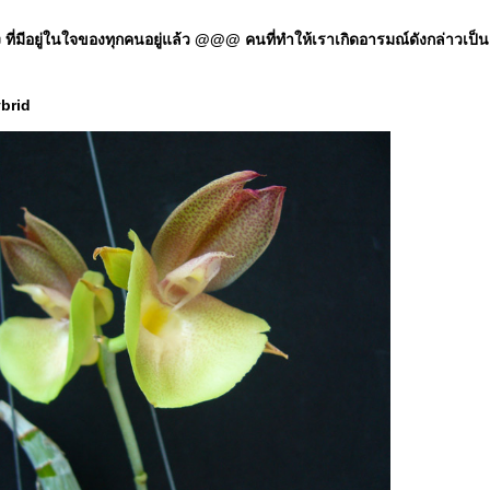
มีอยู่ในใจของทุกคนอยู่แล้ว @@@ คนที่ทำให้เราเกิดอารมณ์ดังกล่าวเป็นแค่ป
brid