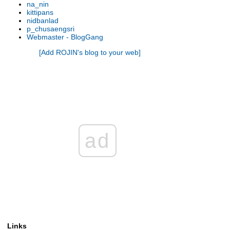
na_nin
kittipans
nidbanlad
p_chusaengsri
Webmaster - BlogGang
[Add ROJIN's blog to your web]
ad
Links