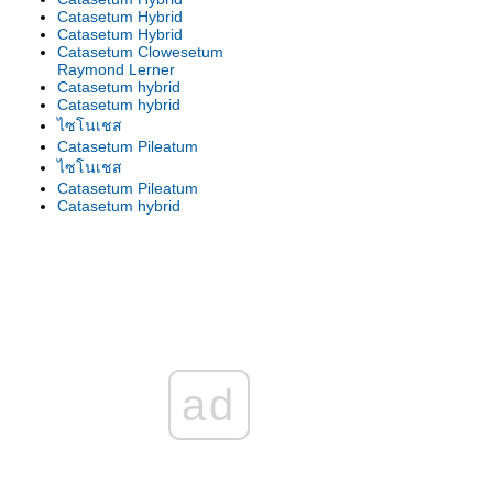
Catasetum Hybrid
Catasetum Hybrid
Catasetum Clowesetum
Raymond Lerner
Catasetum hybrid
Catasetum hybrid
ไซโนเชส
Catasetum Pileatum
ไซโนเชส
Catasetum Pileatum
Catasetum hybrid
Catasetum hybrid
Catasetum Hybrid
Catasetun Hybrid
Catasetum hybrid
Catasetum hybrid
Catasetum hybrid
Catasetum hybrid
Catasetum hybrid
Catasetum hybrid
Catasetum Clowesetum
ad
Raymond Lerner
ไซโนเชส
คาตาเซตัม
ไซโนเชส บาธิโอรัม