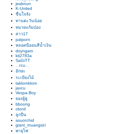
jeabnun
K-United
ชื่นใจจัง
ทานตะวันน้อ
หมวยแก้มป่อง
สาว17
patporn
หลอดนีออนสีน้ำเงิน
doyngam
kit2783a
SaGiTT
...rcu...
อักษะ
ระเบียงไม้
taklomklom
jaxcu
Vespa-Boy
องยู้ฮู
bboong
otonil
ลูกปืน
asuorchid
giant_muangsiri
พายุไฟ