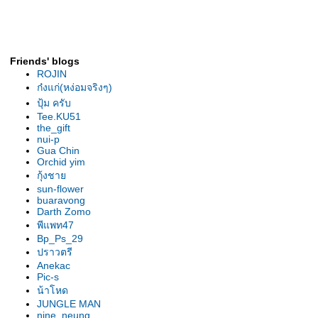
คาตาเซตัม
Friends' blogs
ROJIN
ก๋งแก่(หง่อมจริงๆ)
ปุ้ม ครับ
Tee.KU51
the_gift
nui-p
Gua Chin
Orchid yim
กุ้งชา
sun-flower
buaravong
Darth Zomo
พีแพท47
Bp_Ps_29
ปราวตรี
Anekac
Pic-s
น้าโหด
JUNGLE MAN
nine_neung