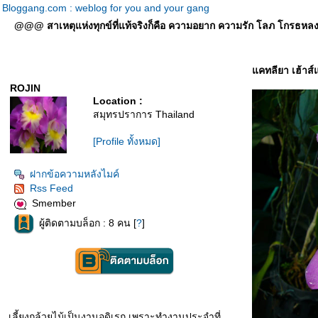
Bloggang.com : weblog for you and your gang
@@@ สาเหตุแห่งทุกข์ที่แท้จริงก็คือ ความอยาก ความรัก โลภ โกรธหลง ที่
คทลียา เฮ้าส์
ROJIN
Location :
สมุทรปราการ Thailand
[Profile ทั้งหมด]
ฝากข้อความหลังไมค์
Rss Feed
Smember
ผู้ติดตามบล็อก : 8 คน [
?
]
เลี้ยงกล้วยไม้เป็นงานอดิเรก เพราะทำงานประจำที่