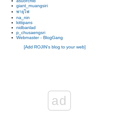
asuorchid
คทลียา ซัมเมอร์แลนเกิล
giant_muangsiri
คทลียา เนตรศิริบิวตี้ x วรุฒสตาร์
พายุไฟ
ทรก
na_nin
kittipans
คทลียา เพลินพิศโกลเดนดีไลท์
nidbanlad
คทลียา ทศพลสปอต x (ซัมเมอร์ส
p_chusaengsri
ตาร์ x สยามพิงค์)
Webmaster - BlogGang
คทลียา โรมันฮอลิเดย์
[Add ROJIN's blog to your web]
คทลียา เย็นเรดเฟส x ทับทิมสยาม
คทลียา สนิมทอง x มาลเวิธ
คทลียา เนตรศิริบิวตี้ x วรุฒสตาร์
ทรก
คทลียา เพลินพิศ คราวน์
คทลียา ซัมเมอแลนเกิร์ล
คทลียา เนตรศิริบิวตี้
ad
คทลียา เพชรราชสีมา
C.Intermediate 'blue"
คทลียา เนตรศิริดอล x ไตรโกลด์
คทลียา มาลเวิธ x สนิมทอง
คทลียา ไมไกมายูมิ x อินเตอมีเดี
คทลียา กรีนวิช
คทลียา จอจ แองกัส x คาวายส