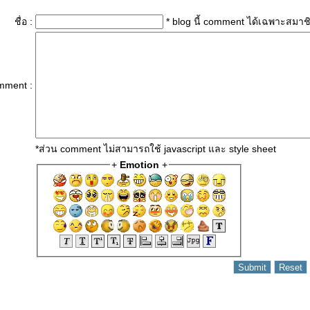
ชื่อ :
* blog นี้ comment ได้เฉพาะสมาช
mment :
*ส่วน comment ไม่สามารถใช้ javascript และ style sheet
+
Emotion
+