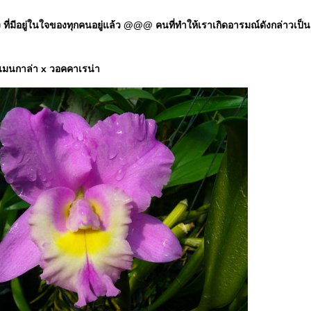
มีอยู่ในใจของทุกคนอยู่แล้ว @@@ คนที่ทำให้เราเกิดอารมณ์ดังกล่าวเป็นแค่ป
แมนกาล่า x วอคคาเรน่า