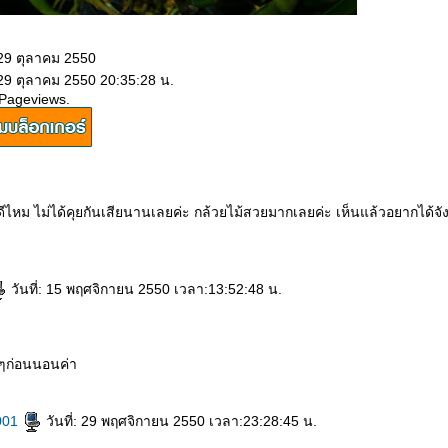
 29 ตุลาคม 2550
 29 ตุลาคม 2550 20:35:28 น.
 Pageviews.
ดีไหม ไม่ได้คุยกันเสียนานเลยค่ะ กล้วยไม้สวยมากเลยค่ะ เห็นแล้วอยากได้จั
วันที่: 15 พฤศจิกายน 2550 เวลา:13:52:48 น.
ๆก่อนนอนค่า
2001
วันที่: 29 พฤศจิกายน 2550 เวลา:23:28:45 น.